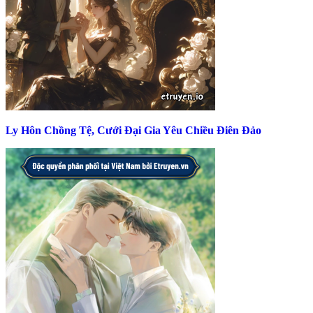
Ly Hôn Chồng Tệ, Cưới Đại Gia Yêu Chiều Điên Đảo