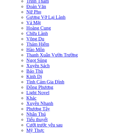
Trinh Thám
Đoản Văn
Nữ Phụ
Gương Vỡ Lại Lành
Vả Mặt
Hoàng Cung
Chữa Lành
Võng Du
Thám Hiểm
Hào Môn
Thanh Xuân Vườn Trường
Ngọt Sủng
Xuyên Sách
Báo Thù
Kinh Dị
Tình Cảm Gia Đình
Đông Phương
Light Novel
Khác
Xuyên Nhanh
Phương Tây
Nhân Thú
Tiểu thuyết
Cưới trước yêu sau
Mỹ Thực