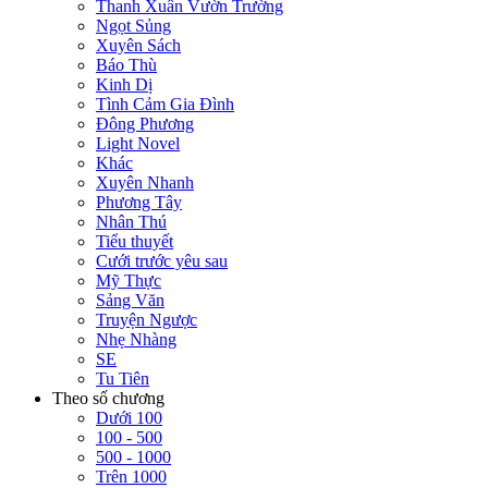
Thanh Xuân Vườn Trường
Ngọt Sủng
Xuyên Sách
Báo Thù
Kinh Dị
Tình Cảm Gia Đình
Đông Phương
Light Novel
Khác
Xuyên Nhanh
Phương Tây
Nhân Thú
Tiểu thuyết
Cưới trước yêu sau
Mỹ Thực
Sảng Văn
Truyện Ngược
Nhẹ Nhàng
SE
Tu Tiên
Theo số chương
Dưới 100
100 - 500
500 - 1000
Trên 1000