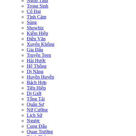
Ngôn Tình
Trọng Sinh
Cổ Đại
Tình Cảm
Sủng
Showbiz
Kiếm Hiệp
Điền Văn
Xuyên Không
Gia Đấu
Truyện Teen
Hài Hước
Hệ Thống
Dị Năng
Huyền Huyễn
Bách Hợp
Tiên Hiệp
Dị Giới
Tổng Tài
Quân Sự
Nữ Cường
Lịch Sử
Ngược
Cung Đấu
Quan Trường