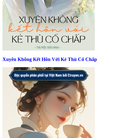
Xuyên Không Kết Hôn Với Kẻ Thù Cố Chấp