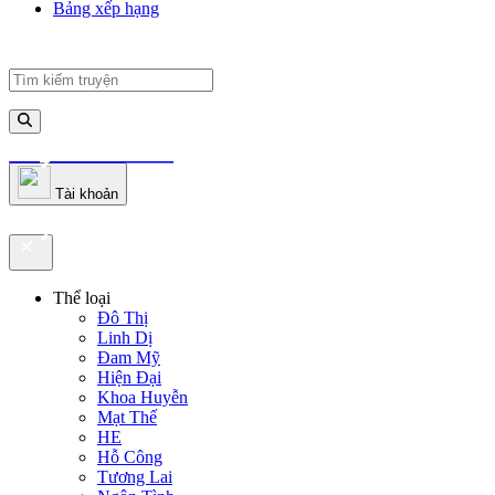
Bảng xếp hạng
truyenfullz.com
Tài khoản
truyenfullz.com
Thể loại
Đô Thị
Linh Dị
Đam Mỹ
Hiện Đại
Khoa Huyễn
Mạt Thế
HE
Hỗ Công
Tương Lai