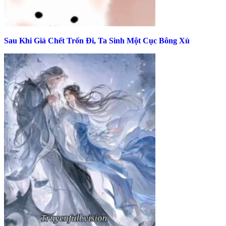
Sau Khi Giả Chết Trốn Đi, Ta Sinh Một Cục Bông Xù