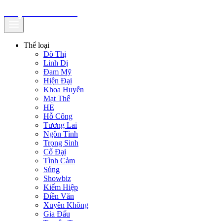
truyenfullz.com
Thể loại
Đô Thị
Linh Dị
Đam Mỹ
Hiện Đại
Khoa Huyễn
Mạt Thế
HE
Hỗ Công
Tương Lai
Ngôn Tình
Trọng Sinh
Cổ Đại
Tình Cảm
Sủng
Showbiz
Kiếm Hiệp
Điền Văn
Xuyên Không
Gia Đấu