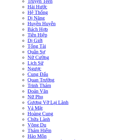
Truyện Teen
Hài Hước
Hệ Thống
Dị Năng
Huyền Huyễn
Bách Hợp
Tiên Hiệp
Dị Giới
Tổng Tài
Quân Sự
Nữ Cường
Lịch Sử
Ngược
Cung Đấu
Quan Trường
Trinh Thám
Đoản Văn
Nữ Phụ
Gương Vỡ Lại Lành
Vả Mặt
Hoàng Cung
Chữa Lành
Võng Du
Thám Hiểm
Hào Môn