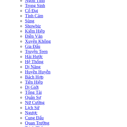
Ngôn Tình
Trọng Sinh
Cổ Đại
Tình Cảm
Sủng
Showbiz
Kiếm Hiệp
Điền Văn
Xuyên Không
Gia Đấu
Truyện Teen
Hài Hước
Hệ Thống
Dị Năng
Huyền Huyễn
Bách Hợp
Tiên Hiệp
Dị Giới
Tổng Tài
Quân Sự
Nữ Cường
Lịch Sử
Ngược
Cung Đấu
Quan Trường