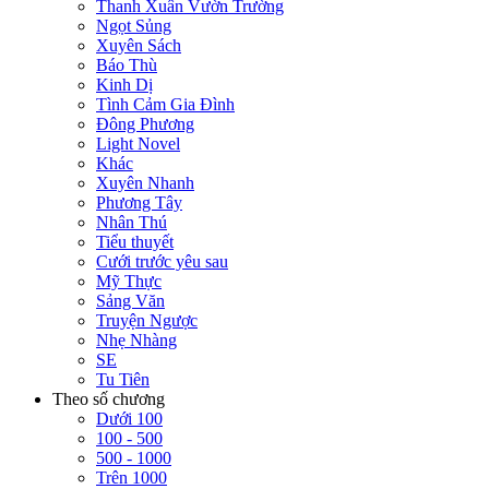
Thanh Xuân Vườn Trường
Ngọt Sủng
Xuyên Sách
Báo Thù
Kinh Dị
Tình Cảm Gia Đình
Đông Phương
Light Novel
Khác
Xuyên Nhanh
Phương Tây
Nhân Thú
Tiểu thuyết
Cưới trước yêu sau
Mỹ Thực
Sảng Văn
Truyện Ngược
Nhẹ Nhàng
SE
Tu Tiên
Theo số chương
Dưới 100
100 - 500
500 - 1000
Trên 1000