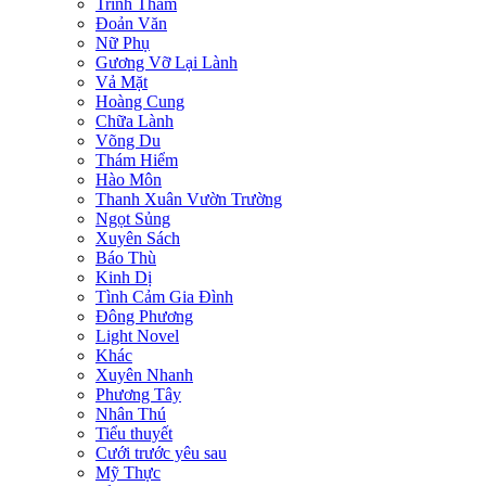
Trinh Thám
Đoản Văn
Nữ Phụ
Gương Vỡ Lại Lành
Vả Mặt
Hoàng Cung
Chữa Lành
Võng Du
Thám Hiểm
Hào Môn
Thanh Xuân Vườn Trường
Ngọt Sủng
Xuyên Sách
Báo Thù
Kinh Dị
Tình Cảm Gia Đình
Đông Phương
Light Novel
Khác
Xuyên Nhanh
Phương Tây
Nhân Thú
Tiểu thuyết
Cưới trước yêu sau
Mỹ Thực