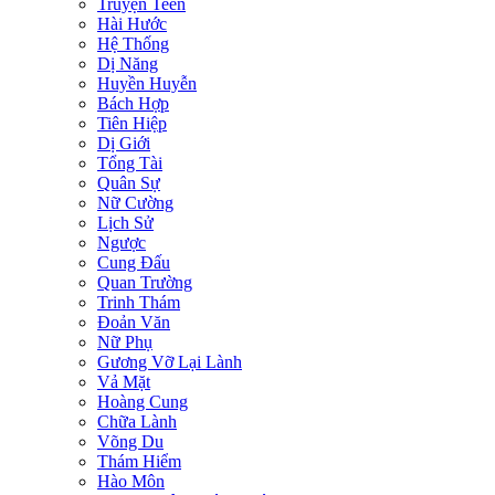
Truyện Teen
Hài Hước
Hệ Thống
Dị Năng
Huyền Huyễn
Bách Hợp
Tiên Hiệp
Dị Giới
Tổng Tài
Quân Sự
Nữ Cường
Lịch Sử
Ngược
Cung Đấu
Quan Trường
Trinh Thám
Đoản Văn
Nữ Phụ
Gương Vỡ Lại Lành
Vả Mặt
Hoàng Cung
Chữa Lành
Võng Du
Thám Hiểm
Hào Môn