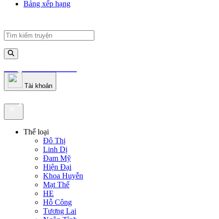
Bảng xếp hạng
truyenfullz.com
Tài khoản
truyenfullz.com
Thể loại
Đô Thị
Linh Dị
Đam Mỹ
Hiện Đại
Khoa Huyễn
Mạt Thế
HE
Hỗ Công
Tương Lai