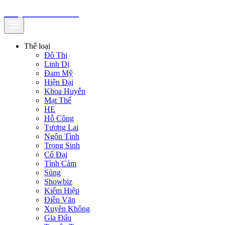
truyenfullz.com
Thể loại
Đô Thị
Linh Dị
Đam Mỹ
Hiện Đại
Khoa Huyễn
Mạt Thế
HE
Hỗ Công
Tương Lai
Ngôn Tình
Trọng Sinh
Cổ Đại
Tình Cảm
Sủng
Showbiz
Kiếm Hiệp
Điền Văn
Xuyên Không
Gia Đấu