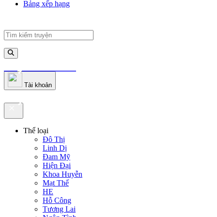
Bảng xếp hạng
truyenfullz.com
Tài khoản
truyenfullz.com
Thể loại
Đô Thị
Linh Dị
Đam Mỹ
Hiện Đại
Khoa Huyễn
Mạt Thế
HE
Hỗ Công
Tương Lai