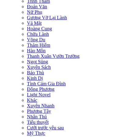
Trinh Thám
Đoản Văn
Nữ Phụ
Gương Vỡ Lại Lành
Vả Mặt
Hoàng Cung
Chữa Lành
Võng Du
Thám Hiểm
Hào Môn
Thanh Xuân Vườn Trường
Ngọt Sủng
Xuyên Sách
Báo Thù
Kinh Dị
Tình Cảm Gia Đình
Đông Phương
Light Novel
Khác
Xuyên Nhanh
Phương Tây
Nhân Thú
Tiểu thuyết
Cưới trước yêu sau
Mỹ Thực