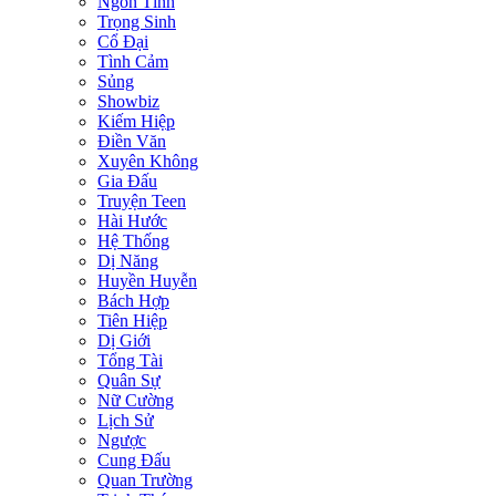
Ngôn Tình
Trọng Sinh
Cổ Đại
Tình Cảm
Sủng
Showbiz
Kiếm Hiệp
Điền Văn
Xuyên Không
Gia Đấu
Truyện Teen
Hài Hước
Hệ Thống
Dị Năng
Huyền Huyễn
Bách Hợp
Tiên Hiệp
Dị Giới
Tổng Tài
Quân Sự
Nữ Cường
Lịch Sử
Ngược
Cung Đấu
Quan Trường