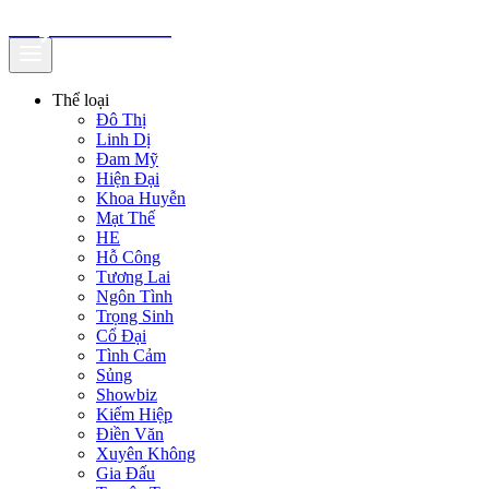
truyenfullz.com
Thể loại
Đô Thị
Linh Dị
Đam Mỹ
Hiện Đại
Khoa Huyễn
Mạt Thế
HE
Hỗ Công
Tương Lai
Ngôn Tình
Trọng Sinh
Cổ Đại
Tình Cảm
Sủng
Showbiz
Kiếm Hiệp
Điền Văn
Xuyên Không
Gia Đấu