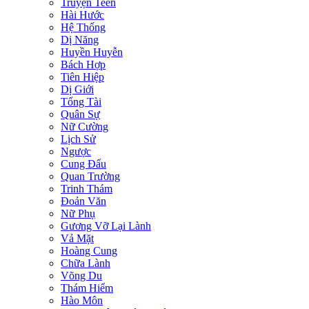
Truyện Teen
Hài Hước
Hệ Thống
Dị Năng
Huyền Huyễn
Bách Hợp
Tiên Hiệp
Dị Giới
Tổng Tài
Quân Sự
Nữ Cường
Lịch Sử
Ngược
Cung Đấu
Quan Trường
Trinh Thám
Đoản Văn
Nữ Phụ
Gương Vỡ Lại Lành
Vả Mặt
Hoàng Cung
Chữa Lành
Võng Du
Thám Hiểm
Hào Môn