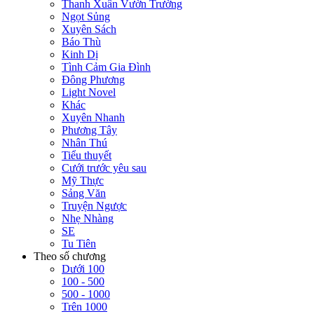
Thanh Xuân Vườn Trường
Ngọt Sủng
Xuyên Sách
Báo Thù
Kinh Dị
Tình Cảm Gia Đình
Đông Phương
Light Novel
Khác
Xuyên Nhanh
Phương Tây
Nhân Thú
Tiểu thuyết
Cưới trước yêu sau
Mỹ Thực
Sảng Văn
Truyện Ngược
Nhẹ Nhàng
SE
Tu Tiên
Theo số chương
Dưới 100
100 - 500
500 - 1000
Trên 1000