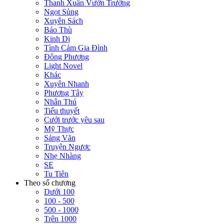
Thanh Xuân Vườn Trường
Ngọt Sủng
Xuyên Sách
Báo Thù
Kinh Dị
Tình Cảm Gia Đình
Đông Phương
Light Novel
Khác
Xuyên Nhanh
Phương Tây
Nhân Thú
Tiểu thuyết
Cưới trước yêu sau
Mỹ Thực
Sảng Văn
Truyện Ngược
Nhẹ Nhàng
SE
Tu Tiên
Theo số chương
Dưới 100
100 - 500
500 - 1000
Trên 1000