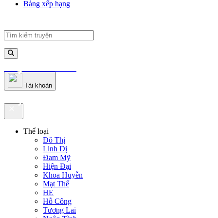
Bảng xếp hạng
truyenfullz.com
Tài khoản
truyenfullz.com
Thể loại
Đô Thị
Linh Dị
Đam Mỹ
Hiện Đại
Khoa Huyễn
Mạt Thế
HE
Hỗ Công
Tương Lai