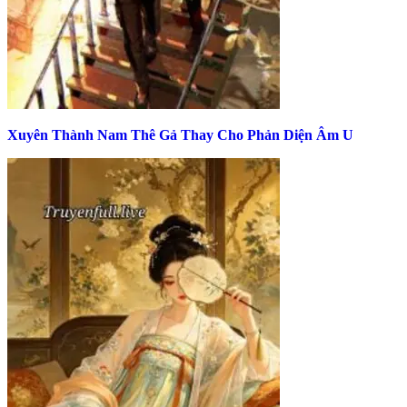
Xuyên Thành Nam Thê Gả Thay Cho Phản Diện Âm U