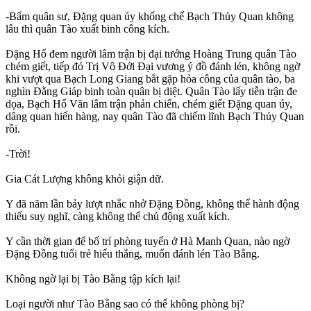
-Bẩm quân sư, Đặng quan úy khống chế Bạch Thủy Quan không
lâu thì quân Tào xuất binh công kích.
Đặng Hổ đem người lâm trận bị đại tướng Hoàng Trung quân Tào
chém giết, tiếp đó Trị Vô Đới Đại vương ý đồ đánh lén, không ngờ
khi vượt qua Bạch Long Giang bắt gặp hỏa công của quân tào, ba
nghìn Đằng Giáp binh toàn quân bị diệt. Quân Tào lấy tiễn trận đe
dọa, Bạch Hổ Văn lâm trận phản chiến, chém giết Đặng quan úy,
dâng quan hiến hàng, nay quân Tào đã chiếm lĩnh Bạch Thủy Quan
rồi.
-Trời!
Gia Cát Lượng không khỏi giận dữ.
Y đã năm lần bảy lượt nhắc nhở Đặng Đồng, không thể hành động
thiếu suy nghĩ, càng không thể chủ động xuất kích.
Y cần thời gian để bố trí phòng tuyến ở Hà Manh Quan, nào ngờ
Đặng Đồng tuổi trẻ hiếu thắng, muốn đánh lén Tào Bằng.
Không ngờ lại bị Tào Bằng tập kích lại!
Loại người như Tào Bằng sao có thể không phòng bị?