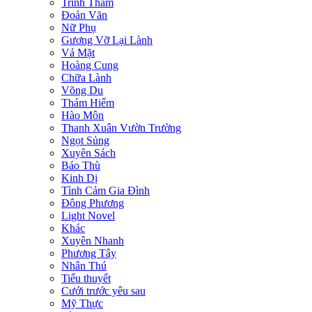
Trinh Thám
Đoản Văn
Nữ Phụ
Gương Vỡ Lại Lành
Vả Mặt
Hoàng Cung
Chữa Lành
Võng Du
Thám Hiểm
Hào Môn
Thanh Xuân Vườn Trường
Ngọt Sủng
Xuyên Sách
Báo Thù
Kinh Dị
Tình Cảm Gia Đình
Đông Phương
Light Novel
Khác
Xuyên Nhanh
Phương Tây
Nhân Thú
Tiểu thuyết
Cưới trước yêu sau
Mỹ Thực