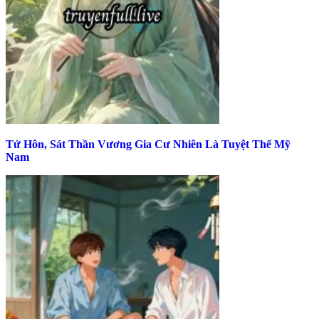
Tứ Hôn, Sát Thần Vương Gia Cư Nhiên Là Tuyệt Thế Mỹ
Nam