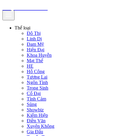
truyenfullz.com
Thể loại
Đô Thị
Linh Dị
Đam Mỹ
Hiện Đại
Khoa Huyễn
Mạt Thế
HE
Hỗ Công
Tương Lai
Ngôn Tình
Trọng Sinh
Cổ Đại
Tình Cảm
Sủng
Showbiz
Kiếm Hiệp
Điền Văn
Xuyên Không
Gia Đấu