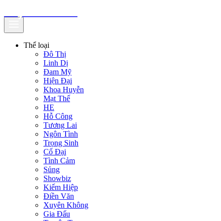
truyenfullz.com
Thể loại
Đô Thị
Linh Dị
Đam Mỹ
Hiện Đại
Khoa Huyễn
Mạt Thế
HE
Hỗ Công
Tương Lai
Ngôn Tình
Trọng Sinh
Cổ Đại
Tình Cảm
Sủng
Showbiz
Kiếm Hiệp
Điền Văn
Xuyên Không
Gia Đấu