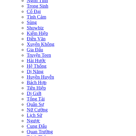
Ngôn Tình
Trọng Sinh
Cổ Đại
Tình Cảm
Sủng
Showbiz
Kiếm Hiệp
Điền Văn
Xuyên Không
Gia Đấu
Truyện Teen
Hài Hước
Hệ Thống
Dị Năng
Huyền Huyễn
Bách Hợp
Tiên Hiệp
Dị Giới
Tổng Tài
Quân Sự
Nữ Cường
Lịch Sử
Ngược
Cung Đấu
Quan Trường