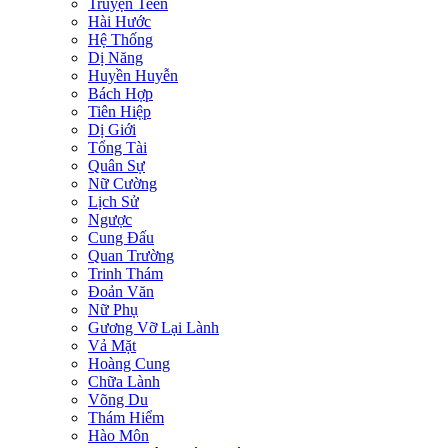
Truyện Teen
Hài Hước
Hệ Thống
Dị Năng
Huyền Huyễn
Bách Hợp
Tiên Hiệp
Dị Giới
Tổng Tài
Quân Sự
Nữ Cường
Lịch Sử
Ngược
Cung Đấu
Quan Trường
Trinh Thám
Đoản Văn
Nữ Phụ
Gương Vỡ Lại Lành
Vả Mặt
Hoàng Cung
Chữa Lành
Võng Du
Thám Hiểm
Hào Môn