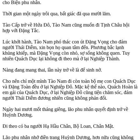
cho Biện phu nhân.
Thời gian một ngày trôi qua, bất giác đã qua mười lăm.
Tào Cấp trở về Hứa Đô, Tào Nam cũng muốn đi Tịnh Châu hội
hợp với Đặng Tắc.
Lúc khởi hành, Tào Nam phó thác con út Đặng Vọng cho đám
người Thái Diễm, xin bọn họ quan tâm đến. Phương bắc lạnh
khủng khiếp, mà Đặng Vọng còn nhỏ, sợ sống không quen. Tuy
nhiên Quách Dục lại không đi theo mà ở lại Nghiệp Thành.
Nàng đang mang thai, lần này trở về là để sinh nở.
Cho nên chỉ một mình Tào Nam đi còn toàn bộ mẹ con Quách Dục
và Đặng Toàn đều ở lại Nghiệp Đô. Mặc kệ thế nào, Quách Hoàn là
em gái của Quách Dục, ở lại Nghiệp Đô cũng tiện chăm sóc, đám
người Thái Diễm đương nhiên cũng không phản đối.
Ngày hai mươi mốt tháng giêng, lão phu nhân quyết định trở về
Huỳnh Dương.
Đi theo có ba người Hạ Hầu Chân, Bộ Loan, Chân Mật.
Lão phu nhân nhớ điền trang Huỳnh Dương, hơn nữa cũng không