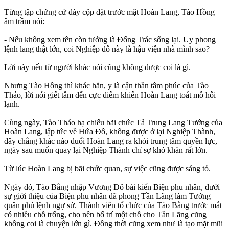
Từng tập chứng cứ dày cộp đặt trước mặt Hoàn Lang, Tào Hồng
âm trầm nói:
- Nếu không xem tên còn tưởng là Đổng Trác sống lại. Uy phong
lệnh lang thật lớn, coi Nghiệp đô này là hậu viện nhà mình sao?
Lời này nếu từ người khác nói cũng không được coi là gì.
Nhưng Tào Hồng thì khác hẳn, y là cận thần tâm phúc của Tào
Tháo, lời nói giết tâm đến cực điểm khiến Hoàn Lang toát mồ hôi
lạnh.
Cùng ngày, Tào Tháo hạ chiếu bãi chức Tả Trung Lang Tướng của
Hoàn Lang, lập tức về Hứa Đô, không được ở lại Nghiệp Thành,
đây chẳng khác nào đuổi Hoàn Lang ra khỏi trung tâm quyền lực,
ngày sau muốn quay lại Nghiệp Thành chỉ sợ khó khăn rất lớn.
Từ lúc Hoàn Lang bị bãi chức quan, sự việc cũng được sáng tỏ.
Ngày đó, Tào Bằng nhập Vương Đô bái kiến Biện phu nhân, dưới
sự giới thiệu của Biện phu nhân đã phong Tần Lãng làm Tướng
quân phủ lệnh ngự sử. Thành viên tổ chức của Tào Bằng trước mắt
có nhiều chỗ trống, cho nên bố trí một chỗ cho Tần Lãng cũng
không coi là chuyện lớn gì. Đồng thời cũng xem như là tạo mặt mũi