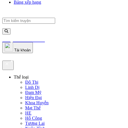
Bảng xếp hạng
truyenfullz.com
Tài khoản
truyenfullz.com
Thể loại
Đô Thị
Linh Dị
Đam Mỹ
Hiện Đại
Khoa Huyễn
Mạt Thế
HE
Hỗ Công
Tương Lai