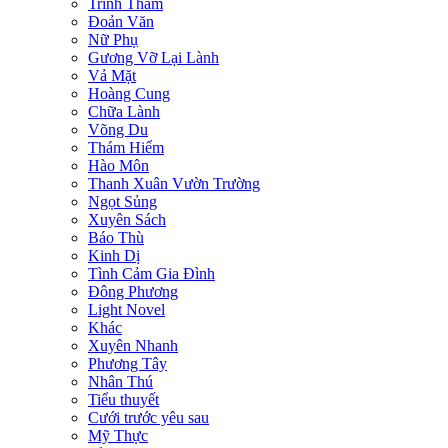
Trinh Thám
Đoản Văn
Nữ Phụ
Gương Vỡ Lại Lành
Vả Mặt
Hoàng Cung
Chữa Lành
Võng Du
Thám Hiểm
Hào Môn
Thanh Xuân Vườn Trường
Ngọt Sủng
Xuyên Sách
Báo Thù
Kinh Dị
Tình Cảm Gia Đình
Đông Phương
Light Novel
Khác
Xuyên Nhanh
Phương Tây
Nhân Thú
Tiểu thuyết
Cưới trước yêu sau
Mỹ Thực