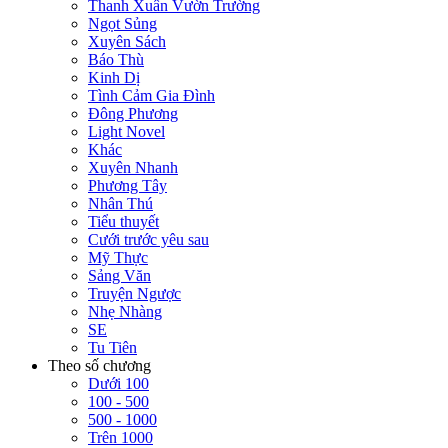
Thanh Xuân Vườn Trường
Ngọt Sủng
Xuyên Sách
Báo Thù
Kinh Dị
Tình Cảm Gia Đình
Đông Phương
Light Novel
Khác
Xuyên Nhanh
Phương Tây
Nhân Thú
Tiểu thuyết
Cưới trước yêu sau
Mỹ Thực
Sảng Văn
Truyện Ngược
Nhẹ Nhàng
SE
Tu Tiên
Theo số chương
Dưới 100
100 - 500
500 - 1000
Trên 1000