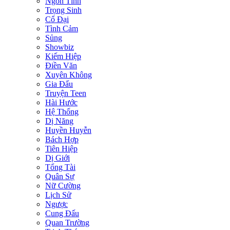
Ngôn Tình
Trọng Sinh
Cổ Đại
Tình Cảm
Sủng
Showbiz
Kiếm Hiệp
Điền Văn
Xuyên Không
Gia Đấu
Truyện Teen
Hài Hước
Hệ Thống
Dị Năng
Huyền Huyễn
Bách Hợp
Tiên Hiệp
Dị Giới
Tổng Tài
Quân Sự
Nữ Cường
Lịch Sử
Ngược
Cung Đấu
Quan Trường