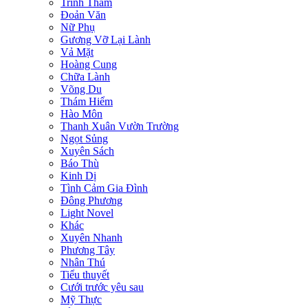
Trinh Thám
Đoản Văn
Nữ Phụ
Gương Vỡ Lại Lành
Vả Mặt
Hoàng Cung
Chữa Lành
Võng Du
Thám Hiểm
Hào Môn
Thanh Xuân Vườn Trường
Ngọt Sủng
Xuyên Sách
Báo Thù
Kinh Dị
Tình Cảm Gia Đình
Đông Phương
Light Novel
Khác
Xuyên Nhanh
Phương Tây
Nhân Thú
Tiểu thuyết
Cưới trước yêu sau
Mỹ Thực