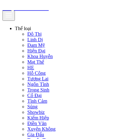
truyenfullz.com
Thể loại
Đô Thị
Linh Dị
Đam Mỹ
Hiện Đại
Khoa Huyễn
Mạt Thế
HE
Hỗ Công
Tương Lai
Ngôn Tình
Trọng Sinh
Cổ Đại
Tình Cảm
Sủng
Showbiz
Kiếm Hiệp
Điền Văn
Xuyên Không
Gia Đấu