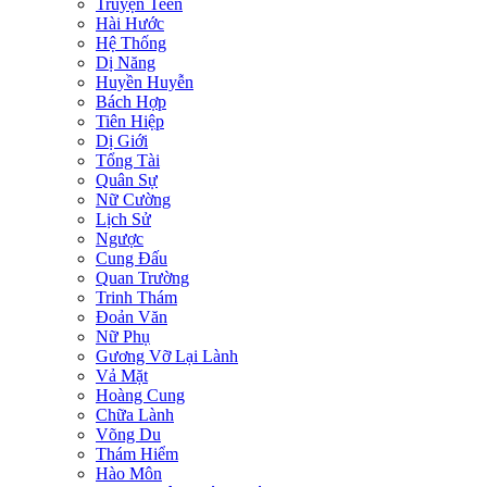
Truyện Teen
Hài Hước
Hệ Thống
Dị Năng
Huyền Huyễn
Bách Hợp
Tiên Hiệp
Dị Giới
Tổng Tài
Quân Sự
Nữ Cường
Lịch Sử
Ngược
Cung Đấu
Quan Trường
Trinh Thám
Đoản Văn
Nữ Phụ
Gương Vỡ Lại Lành
Vả Mặt
Hoàng Cung
Chữa Lành
Võng Du
Thám Hiểm
Hào Môn