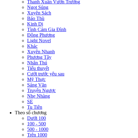
Thanh Xuân Vườn Trường
Ngọt Sủng
Xuyên Sách
Báo Thù
Kinh Dị
Tình Cảm Gia Đình
Đông Phương
Light Novel
Khác
Xuyên Nhanh
Phương Tây
Nhân Thú
Tiểu thuyết
Cưới trước yêu sau
Mỹ Thực
Sảng Văn
Truyện Ngược
Nhẹ Nhàng
SE
Tu Tiên
Theo số chương
Dưới 100
100 - 500
500 - 1000
Trên 1000