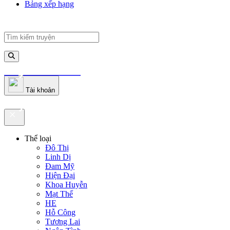
Bảng xếp hạng
truyenfullz.com
Tài khoản
truyenfullz.com
Thể loại
Đô Thị
Linh Dị
Đam Mỹ
Hiện Đại
Khoa Huyễn
Mạt Thế
HE
Hỗ Công
Tương Lai