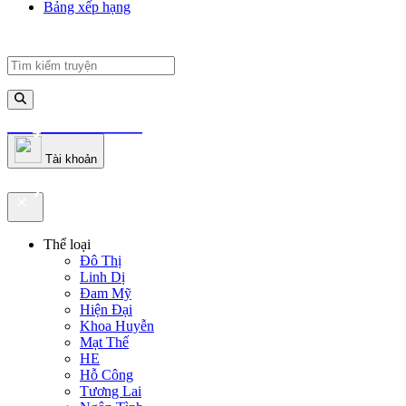
Bảng xếp hạng
truyenfullz.com
Tài khoản
truyenfullz.com
Thể loại
Đô Thị
Linh Dị
Đam Mỹ
Hiện Đại
Khoa Huyễn
Mạt Thế
HE
Hỗ Công
Tương Lai