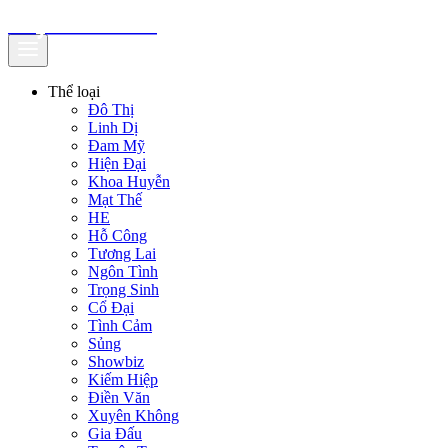
truyenfullz.com
Thể loại
Đô Thị
Linh Dị
Đam Mỹ
Hiện Đại
Khoa Huyễn
Mạt Thế
HE
Hỗ Công
Tương Lai
Ngôn Tình
Trọng Sinh
Cổ Đại
Tình Cảm
Sủng
Showbiz
Kiếm Hiệp
Điền Văn
Xuyên Không
Gia Đấu