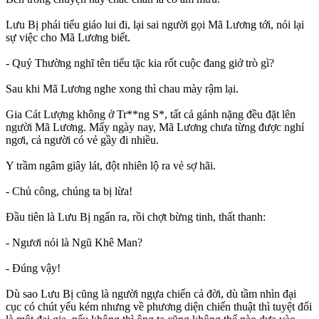
Lưu Bị phái tiểu giáo lui đi, lại sai người gọi Mã Lương tới, nói lại
sự việc cho Mã Lương biết.
- Quý Thường nghĩ tên tiểu tặc kia rốt cuộc đang giở trò gì?
Sau khi Mã Lương nghe xong thì chau mày rậm lại.
Gia Cát Lượng không ở Tr**ng S*, tất cả gánh nặng đều đặt lên
người Mã Lương. Mấy ngày nay, Mã Lương chưa từng được nghỉ
ngơi, cả người có vẻ gầy đi nhiều.
Y trầm ngâm giây lát, đột nhiên lộ ra vẻ sợ hãi.
- Chủ công, chúng ta bị lừa!
Đầu tiên là Lưu Bị ngẩn ra, rồi chợt bừng tinh, thất thanh:
- Ngươi nói là Ngũ Khê Man?
- Đúng vậy!
Dù sao Lưu Bị cũng là người ngựa chiến cả đời, dù tầm nhìn đại
cục có chút yếu kém nhưng về phương diện chiến thuật thì tuyệt đối