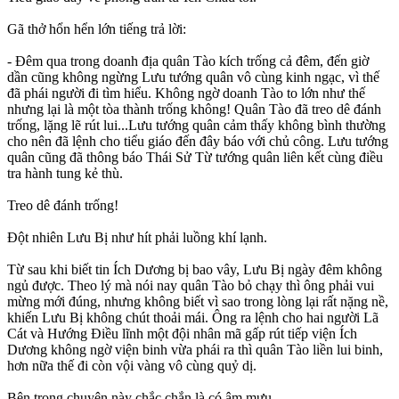
Gã thở hổn hển lớn tiếng trả lời:
- Đêm qua trong doanh địa quân Tào kích trống cả đêm, đến giờ
dần cũng không ngừng Lưu tướng quân vô cùng kinh ngạc, vì thế
đã phái người đi tìm hiểu. Không ngờ doanh Tào to lớn như thế
nhưng lại là một tòa thành trống không! Quân Tào đã treo dê đánh
trống, lặng lẽ rút lui...Lưu tướng quân cảm thấy không bình thường
cho nên đã lệnh cho tiểu giáo đến đây báo với chủ công. Lưu tướng
quân cũng đã thông báo Thái Sử Từ tướng quân liên kết cùng điều
tra hành tung kẻ thù.
Treo dê đánh trống!
Đột nhiên Lưu Bị như hít phải luồng khí lạnh.
Từ sau khi biết tin Ích Dương bị bao vây, Lưu Bị ngày đêm không
ngủ được. Theo lý mà nói nay quân Tào bỏ chạy thì ông phải vui
mừng mới đúng, nhưng không biết vì sao trong lòng lại rất nặng nề,
khiến Lưu Bị không chút thoải mái. Ông ra lệnh cho hai người Lã
Cát và Hướng Điều lĩnh một đội nhân mã gấp rút tiếp viện Ích
Dương không ngờ viện binh vừa phái ra thì quân Tào liền lui binh,
hơn nữa thế đi còn vội vàng vô cùng quỷ dị.
Bên trong chuyện này chắc chắn là có âm mưu.