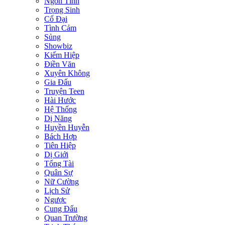
Ngôn Tình
Trọng Sinh
Cổ Đại
Tình Cảm
Sủng
Showbiz
Kiếm Hiệp
Điền Văn
Xuyên Không
Gia Đấu
Truyện Teen
Hài Hước
Hệ Thống
Dị Năng
Huyền Huyễn
Bách Hợp
Tiên Hiệp
Dị Giới
Tổng Tài
Quân Sự
Nữ Cường
Lịch Sử
Ngược
Cung Đấu
Quan Trường