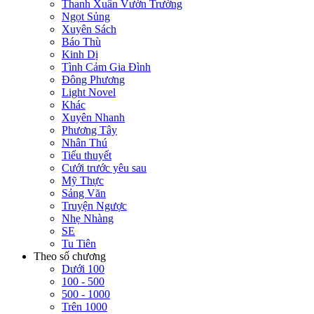
Thanh Xuân Vườn Trường
Ngọt Sủng
Xuyên Sách
Báo Thù
Kinh Dị
Tình Cảm Gia Đình
Đông Phương
Light Novel
Khác
Xuyên Nhanh
Phương Tây
Nhân Thú
Tiểu thuyết
Cưới trước yêu sau
Mỹ Thực
Sảng Văn
Truyện Ngược
Nhẹ Nhàng
SE
Tu Tiên
Theo số chương
Dưới 100
100 - 500
500 - 1000
Trên 1000