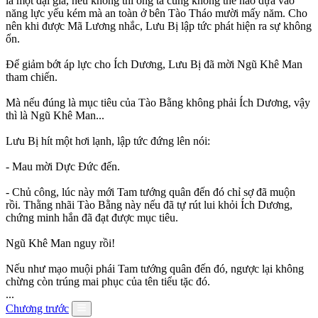
là một đại gia, nếu không thì ông ta cũng không thể nào dựa vào
năng lực yếu kém mà an toàn ở bên Tào Tháo mười mấy năm. Cho
nên khi được Mã Lương nhắc, Lưu Bị lập tức phát hiện ra sự không
ổn.
Để giảm bớt áp lực cho Ích Dương, Lưu Bị đã mời Ngũ Khê Man
tham chiến.
Mà nếu đúng là mục tiêu của Tào Bằng không phải Ích Dương, vậy
thì là Ngũ Khê Man...
Lưu Bị hít một hơi lạnh, lập tức đứng lên nói:
- Mau mời Dực Đức đến.
- Chủ công, lúc này mới Tam tướng quân đến đó chỉ sợ đã muộn
rồi. Thằng nhãi Tào Bằng này nếu đã tự rút lui khỏi Ích Dương,
chứng minh hắn đã đạt được mục tiêu.
Ngũ Khê Man nguy rồi!
Nếu như mạo muội phái Tam tướng quân đến đó, ngược lại không
chừng còn trúng mai phục của tên tiểu tặc đó.
...
Chương trước