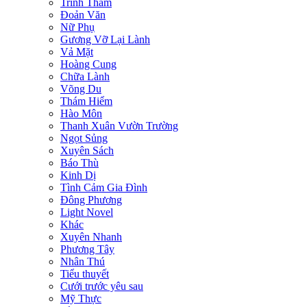
Trinh Thám
Đoản Văn
Nữ Phụ
Gương Vỡ Lại Lành
Vả Mặt
Hoàng Cung
Chữa Lành
Võng Du
Thám Hiểm
Hào Môn
Thanh Xuân Vườn Trường
Ngọt Sủng
Xuyên Sách
Báo Thù
Kinh Dị
Tình Cảm Gia Đình
Đông Phương
Light Novel
Khác
Xuyên Nhanh
Phương Tây
Nhân Thú
Tiểu thuyết
Cưới trước yêu sau
Mỹ Thực