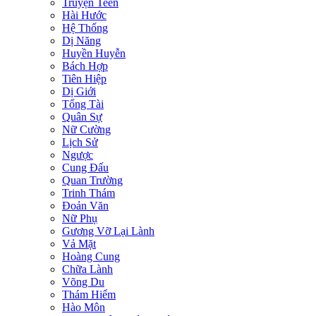
Truyện Teen
Hài Hước
Hệ Thống
Dị Năng
Huyền Huyễn
Bách Hợp
Tiên Hiệp
Dị Giới
Tổng Tài
Quân Sự
Nữ Cường
Lịch Sử
Ngược
Cung Đấu
Quan Trường
Trinh Thám
Đoản Văn
Nữ Phụ
Gương Vỡ Lại Lành
Vả Mặt
Hoàng Cung
Chữa Lành
Võng Du
Thám Hiểm
Hào Môn