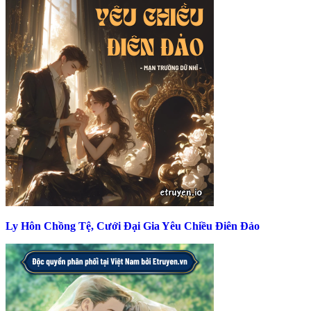
Ly Hôn Chồng Tệ, Cưới Đại Gia Yêu Chiều Điên Đảo