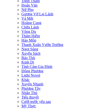
Trinh Thám
Đoản Văn
Nữ Phụ
Gương Vỡ Lại Lành
Vả Mặt
Hoàng Cung
Chữa Lành
Võng Du
Thám Hiểm
Hào Môn
Thanh Xuân Vườn Trường
Ngọt Sủng
Xuyên Sách
Báo Thù
Kinh Dị
Tình Cảm Gia Đình
Đông Phương
Light Novel
Khác
Xuyên Nhanh
Phương Tây
Nhân Thú
Tiểu thuyết
Cưới trước yêu sau
Mỹ Thực