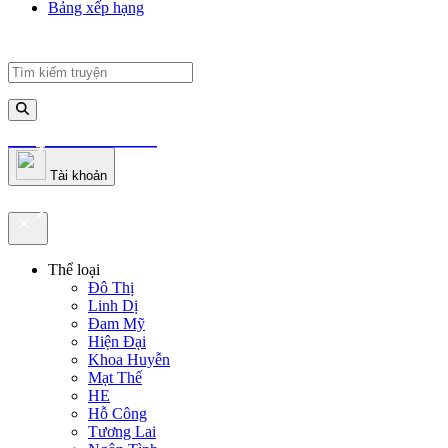
Bảng xếp hạng
truyenfullz.com
Tài khoản
truyenfullz.com
Thể loại
Đô Thị
Linh Dị
Đam Mỹ
Hiện Đại
Khoa Huyễn
Mạt Thế
HE
Hỗ Công
Tương Lai