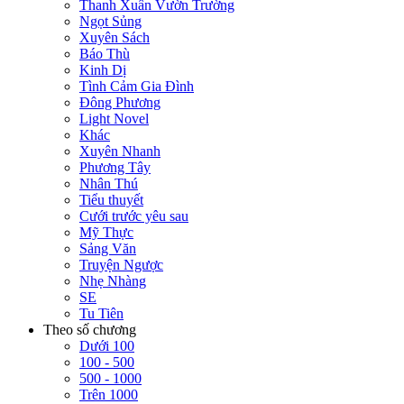
Thanh Xuân Vườn Trường
Ngọt Sủng
Xuyên Sách
Báo Thù
Kinh Dị
Tình Cảm Gia Đình
Đông Phương
Light Novel
Khác
Xuyên Nhanh
Phương Tây
Nhân Thú
Tiểu thuyết
Cưới trước yêu sau
Mỹ Thực
Sảng Văn
Truyện Ngược
Nhẹ Nhàng
SE
Tu Tiên
Theo số chương
Dưới 100
100 - 500
500 - 1000
Trên 1000