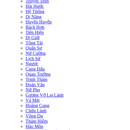
Truyện Teen
Hài Hước
Hệ Thống
Dị Năng
Huyền Huyễn
Bách Hợp
Tiên Hiệp
Dị Giới
Tổng Tài
Quân Sự
Nữ Cường
Lịch Sử
Ngược
Cung Đấu
Quan Trường
Trinh Thám
Đoản Văn
Nữ Phụ
Gương Vỡ Lại Lành
Vả Mặt
Hoàng Cung
Chữa Lành
Võng Du
Thám Hiểm
Hào Môn