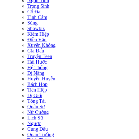
Ngôn Tình
Trọng Sinh
Cổ Đại
Tình Cảm
Sủng
Showbiz
Kiếm Hiệp
Điền Văn
Xuyên Không
Gia Đấu
Truyện Teen
Hài Hước
Hệ Thống
Dị Năng
Huyền Huyễn
Bách Hợp
Tiên Hiệp
Dị Giới
Tổng Tài
Quân Sự
Nữ Cường
Lịch Sử
Ngược
Cung Đấu
Quan Trường