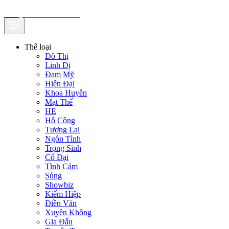
truyenfullz.com
Thể loại
Đô Thị
Linh Dị
Đam Mỹ
Hiện Đại
Khoa Huyễn
Mạt Thế
HE
Hỗ Công
Tương Lai
Ngôn Tình
Trọng Sinh
Cổ Đại
Tình Cảm
Sủng
Showbiz
Kiếm Hiệp
Điền Văn
Xuyên Không
Gia Đấu