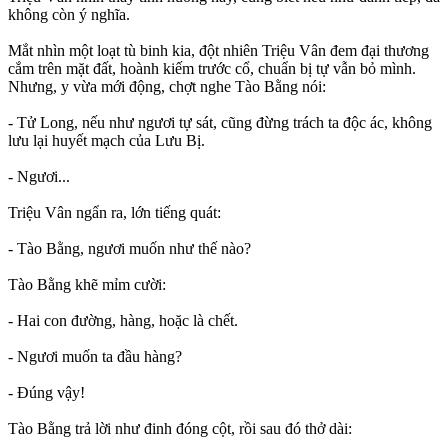
không còn ý nghĩa.
Mắt nhìn một loạt tù binh kia, đột nhiên Triệu Vân đem đại thương
cắm trên mặt đất, hoành kiếm trước cổ, chuẩn bị tự vẫn bỏ mình.
Nhưng, y vừa mới động, chợt nghe Tào Bằng nói:
- Tử Long, nếu như ngươi tự sát, cũng đừng trách ta độc ác, không
lưu lại huyết mạch của Lưu Bị.
- Ngươi...
Triệu Vân ngẩn ra, lớn tiếng quát:
- Tào Bằng, ngươi muốn như thế nào?
Tào Bằng khẽ mỉm cười:
- Hai con đường, hàng, hoặc là chết.
- Ngươi muốn ta đầu hàng?
- Đúng vậy!
Tào Bằng trả lời như đinh đóng cột, rồi sau đó thở dài: