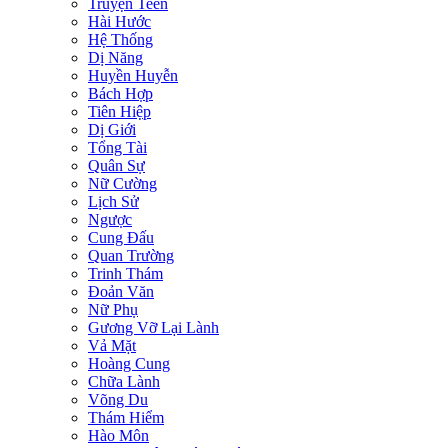
Truyện Teen
Hài Hước
Hệ Thống
Dị Năng
Huyền Huyễn
Bách Hợp
Tiên Hiệp
Dị Giới
Tổng Tài
Quân Sự
Nữ Cường
Lịch Sử
Ngược
Cung Đấu
Quan Trường
Trinh Thám
Đoản Văn
Nữ Phụ
Gương Vỡ Lại Lành
Vả Mặt
Hoàng Cung
Chữa Lành
Võng Du
Thám Hiểm
Hào Môn