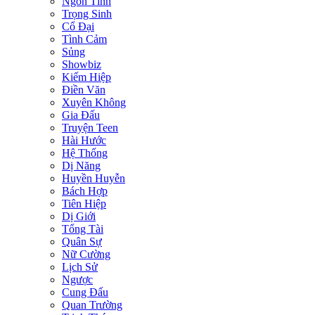
Ngôn Tình
Trọng Sinh
Cổ Đại
Tình Cảm
Sủng
Showbiz
Kiếm Hiệp
Điền Văn
Xuyên Không
Gia Đấu
Truyện Teen
Hài Hước
Hệ Thống
Dị Năng
Huyền Huyễn
Bách Hợp
Tiên Hiệp
Dị Giới
Tổng Tài
Quân Sự
Nữ Cường
Lịch Sử
Ngược
Cung Đấu
Quan Trường