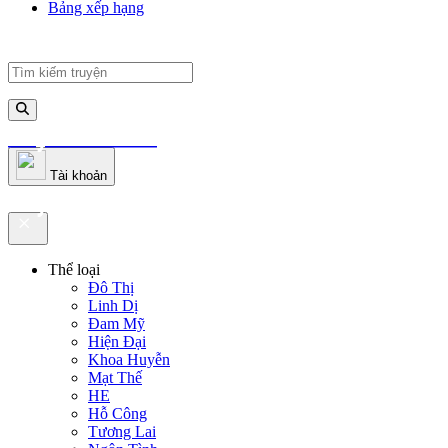
Bảng xếp hạng
truyenfullz.com
Tài khoản
truyenfullz.com
Thể loại
Đô Thị
Linh Dị
Đam Mỹ
Hiện Đại
Khoa Huyễn
Mạt Thế
HE
Hỗ Công
Tương Lai