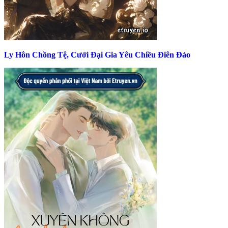
Ly Hôn Chồng Tệ, Cưới Đại Gia Yêu Chiều Điên Đảo