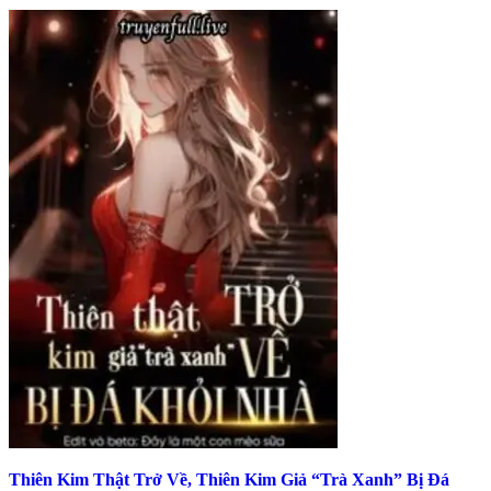
Thiên Kim Thật Trở Về, Thiên Kim Giả “Trà Xanh” Bị Đá