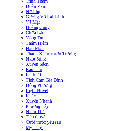
Trinh Thám
Đoản Văn
Nữ Phụ
Gương Vỡ Lại Lành
Vả Mặt
Hoàng Cung
Chữa Lành
Võng Du
Thám Hiểm
Hào Môn
Thanh Xuân Vườn Trường
Ngọt Sủng
Xuyên Sách
Báo Thù
Kinh Dị
Tình Cảm Gia Đình
Đông Phương
Light Novel
Khác
Xuyên Nhanh
Phương Tây
Nhân Thú
Tiểu thuyết
Cưới trước yêu sau
Mỹ Thực