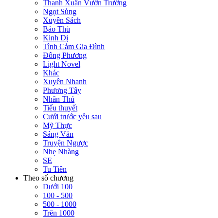
Thanh Xuân Vườn Trường
Ngọt Sủng
Xuyên Sách
Báo Thù
Kinh Dị
Tình Cảm Gia Đình
Đông Phương
Light Novel
Khác
Xuyên Nhanh
Phương Tây
Nhân Thú
Tiểu thuyết
Cưới trước yêu sau
Mỹ Thực
Sảng Văn
Truyện Ngược
Nhẹ Nhàng
SE
Tu Tiên
Theo số chương
Dưới 100
100 - 500
500 - 1000
Trên 1000