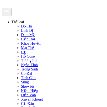
truyenfullz.com
Thể loại
Đô Thị
Linh Dị
Đam Mỹ
Hiện Đại
Khoa Huyễn
Mạt Thế
HE
Hỗ Công
Tương Lai
Ngôn Tình
Trọng Sinh
Cổ Đại
Tình Cảm
Sủng
Showbiz
Kiếm Hiệp
Điền Văn
Xuyên Không
Gia Đấu