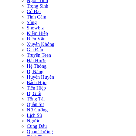
Ngôn Tình
Trọng Sinh
Cổ Đại
Tình Cảm
Sủng
Showbiz
Kiếm Hiệp
Điền Văn
Xuyên Không
Gia Đấu
Truyện Teen
Hài Hước
Hệ Thống
Dị Năng
Huyền Huyễn
Bách Hợp
Tiên Hiệp
Dị Giới
Tổng Tài
Quân Sự
Nữ Cường
Lịch Sử
Ngược
Cung Đấu
Quan Trường