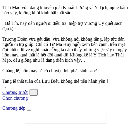
Thái Mạo vốn đang khuyên giải Khoái Lương và Y Tịch, nghe bẩm
báo vậy, không khỏi kinh hãi thất sắc.
- Bá Tín, hãy dẫn người đi điều tra, hiệp trợ Vương Uy quét sạch
đạo tặc.
Trương Doãn vừa gật đầu, vừa không nói không rằng, lập tức dẫn
người đi trợ giúp. Chỉ có Tư Mã Huy ngồi xem bên cạnh, trên mặt
đọt nhiên lộ vẻ nghi hoặc. Ông ta cảm thấy, những việc sảy ra ngày
hôm nay, quả thật là hết đỗi quái dị! Không kể là Y Tịch hay Thái
Mạo, đều giống như là đang diễn kịch vậy…
Chẳng lẽ, hôm nay sẽ có chuyện lớn phát sinh sao?
Tang lễ thất tuần của Lưu Biểu không thể tiến hành yên ả.
...
Chương trước
Chọn chương
Chương tiếp