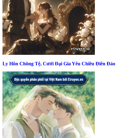
Ly Hôn Chồng Tệ, Cưới Đại Gia Yêu Chiều Điên Đảo