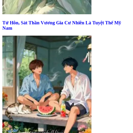
Tứ Hôn, Sát Thần Vương Gia Cư Nhiên Là Tuyệt Thế Mỹ
Nam