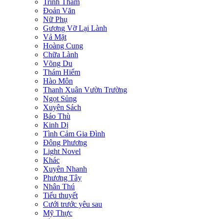
Trinh Thám
Đoản Văn
Nữ Phụ
Gương Vỡ Lại Lành
Vả Mặt
Hoàng Cung
Chữa Lành
Võng Du
Thám Hiểm
Hào Môn
Thanh Xuân Vườn Trường
Ngọt Sủng
Xuyên Sách
Báo Thù
Kinh Dị
Tình Cảm Gia Đình
Đông Phương
Light Novel
Khác
Xuyên Nhanh
Phương Tây
Nhân Thú
Tiểu thuyết
Cưới trước yêu sau
Mỹ Thực