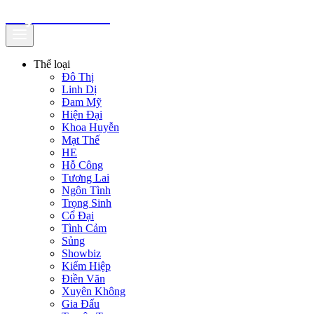
truyenfullz.com
Thể loại
Đô Thị
Linh Dị
Đam Mỹ
Hiện Đại
Khoa Huyễn
Mạt Thế
HE
Hỗ Công
Tương Lai
Ngôn Tình
Trọng Sinh
Cổ Đại
Tình Cảm
Sủng
Showbiz
Kiếm Hiệp
Điền Văn
Xuyên Không
Gia Đấu