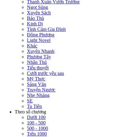
Thanh Xuân Vườn Trường
Ngọt Sủng
Xuyên Sách
Báo Thù
Kinh Dị
Tình Cảm Gia Đình
Đông Phương
Light Novel
Khác
Xuyên Nhanh
Phương Tây
Nhân Thú
Tiểu thuyết
Cưới trước yêu sau
Mỹ Thực
Sảng Văn
Truyện Ngược
Nhẹ Nhàng
SE
Tu Tiên
Theo số chương
Dưới 100
100 - 500
500 - 1000
Trên 1000