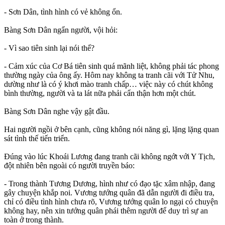
- Sơn Dân, tình hình có vẻ không ổn.
Bàng Sơn Dân ngẩn người, vội hỏi:
- Vì sao tiên sinh lại nói thế?
- Cảm xúc của Cơ Bá tiên sinh quá mãnh liệt, không phải tác phong
thường ngày của ông ấy. Hôm nay không ta tranh cãi với Tử Nhu,
dường như là có ý khơi mào tranh chấp… việc này có chút không
bình thường, người và ta lát nữa phải cẩn thận hơn một chút.
Bàng Sơn Dân nghe vậy gật đầu.
Hai người ngồi ở bên cạnh, cũng không nói năng gì, lặng lặng quan
sát tình thế tiến triển.
Đúng vào lúc Khoái Lương đang tranh cãi không ngớt với Y Tịch,
đột nhiên bên ngoài có người truyền báo:
- Trong thành Tương Dương, hình như có đạo tặc xâm nhập, đang
gây chuyện khắp noi. Vương tướng quân đã dẫn người đi điều tra,
chỉ có điều tình hình chưa rõ, Vương tướng quân lo ngại có chuyện
không hay, nên xin tướng quân phái thêm người để duy trì sự an
toàn ở trong thành.