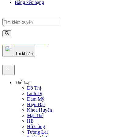
Bảng xếp hạng
truyenfullz.com
Tài khoản
truyenfullz.com
Thể loại
Đô Thị
Linh Dị
Đam Mỹ
Hiện Đại
Khoa Huyễn
Mạt Thế
HE
Hỗ Công
Tương Lai