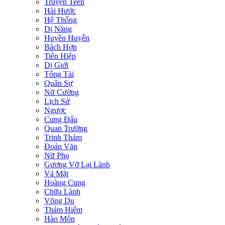
Truyện Teen
Hài Hước
Hệ Thống
Dị Năng
Huyền Huyễn
Bách Hợp
Tiên Hiệp
Dị Giới
Tổng Tài
Quân Sự
Nữ Cường
Lịch Sử
Ngược
Cung Đấu
Quan Trường
Trinh Thám
Đoản Văn
Nữ Phụ
Gương Vỡ Lại Lành
Vả Mặt
Hoàng Cung
Chữa Lành
Võng Du
Thám Hiểm
Hào Môn