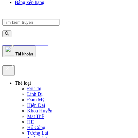
Bảng xếp hạng
truyenfullz.com
Tài khoản
truyenfullz.com
Thể loại
Đô Thị
Linh Dị
Đam Mỹ
Hiện Đại
Khoa Huyễn
Mạt Thế
HE
Hỗ Công
Tương Lai