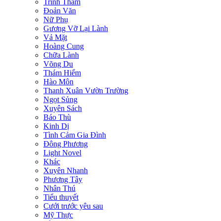
Trinh Thám
Đoản Văn
Nữ Phụ
Gương Vỡ Lại Lành
Vả Mặt
Hoàng Cung
Chữa Lành
Võng Du
Thám Hiểm
Hào Môn
Thanh Xuân Vườn Trường
Ngọt Sủng
Xuyên Sách
Báo Thù
Kinh Dị
Tình Cảm Gia Đình
Đông Phương
Light Novel
Khác
Xuyên Nhanh
Phương Tây
Nhân Thú
Tiểu thuyết
Cưới trước yêu sau
Mỹ Thực