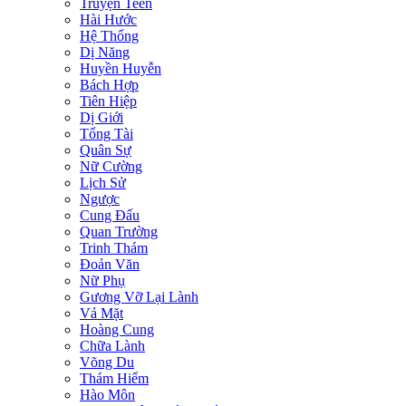
Truyện Teen
Hài Hước
Hệ Thống
Dị Năng
Huyền Huyễn
Bách Hợp
Tiên Hiệp
Dị Giới
Tổng Tài
Quân Sự
Nữ Cường
Lịch Sử
Ngược
Cung Đấu
Quan Trường
Trinh Thám
Đoản Văn
Nữ Phụ
Gương Vỡ Lại Lành
Vả Mặt
Hoàng Cung
Chữa Lành
Võng Du
Thám Hiểm
Hào Môn