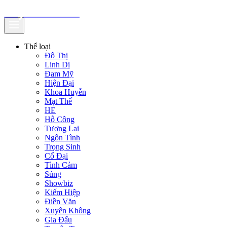
truyenfullz.com
Thể loại
Đô Thị
Linh Dị
Đam Mỹ
Hiện Đại
Khoa Huyễn
Mạt Thế
HE
Hỗ Công
Tương Lai
Ngôn Tình
Trọng Sinh
Cổ Đại
Tình Cảm
Sủng
Showbiz
Kiếm Hiệp
Điền Văn
Xuyên Không
Gia Đấu