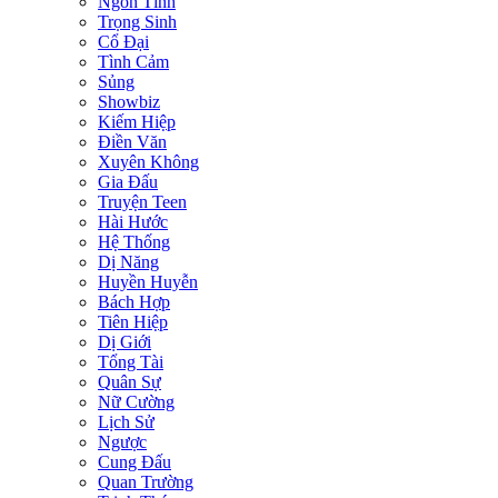
Ngôn Tình
Trọng Sinh
Cổ Đại
Tình Cảm
Sủng
Showbiz
Kiếm Hiệp
Điền Văn
Xuyên Không
Gia Đấu
Truyện Teen
Hài Hước
Hệ Thống
Dị Năng
Huyền Huyễn
Bách Hợp
Tiên Hiệp
Dị Giới
Tổng Tài
Quân Sự
Nữ Cường
Lịch Sử
Ngược
Cung Đấu
Quan Trường