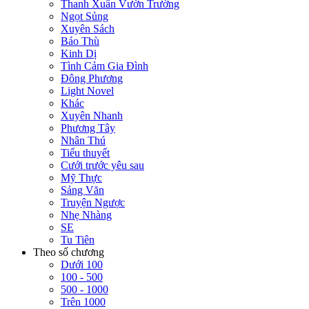
Thanh Xuân Vườn Trường
Ngọt Sủng
Xuyên Sách
Báo Thù
Kinh Dị
Tình Cảm Gia Đình
Đông Phương
Light Novel
Khác
Xuyên Nhanh
Phương Tây
Nhân Thú
Tiểu thuyết
Cưới trước yêu sau
Mỹ Thực
Sảng Văn
Truyện Ngược
Nhẹ Nhàng
SE
Tu Tiên
Theo số chương
Dưới 100
100 - 500
500 - 1000
Trên 1000