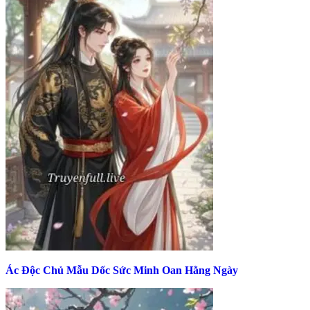
Ác Độc Chủ Mẫu Dốc Sức Minh Oan Hằng Ngày