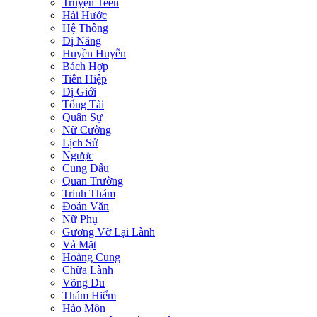
Truyện Teen
Hài Hước
Hệ Thống
Dị Năng
Huyền Huyễn
Bách Hợp
Tiên Hiệp
Dị Giới
Tổng Tài
Quân Sự
Nữ Cường
Lịch Sử
Ngược
Cung Đấu
Quan Trường
Trinh Thám
Đoản Văn
Nữ Phụ
Gương Vỡ Lại Lành
Vả Mặt
Hoàng Cung
Chữa Lành
Võng Du
Thám Hiểm
Hào Môn