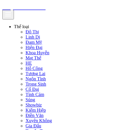
truyenfullz.com
Thể loại
Đô Thị
Linh Dị
Đam Mỹ
Hiện Đại
Khoa Huyễn
Mạt Thế
HE
Hỗ Công
Tương Lai
Ngôn Tình
Trọng Sinh
Cổ Đại
Tình Cảm
Sủng
Showbiz
Kiếm Hiệp
Điền Văn
Xuyên Không
Gia Đấu