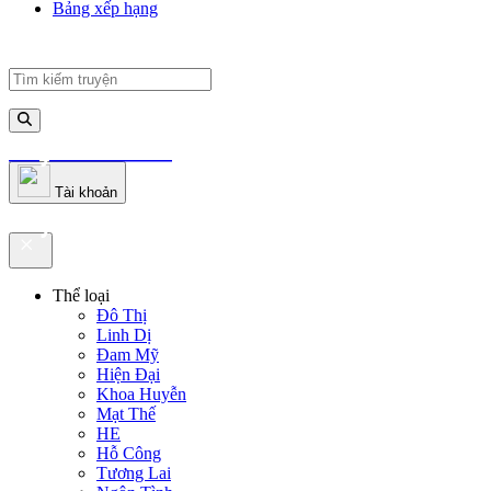
Bảng xếp hạng
truyenfullz.com
Tài khoản
truyenfullz.com
Thể loại
Đô Thị
Linh Dị
Đam Mỹ
Hiện Đại
Khoa Huyễn
Mạt Thế
HE
Hỗ Công
Tương Lai