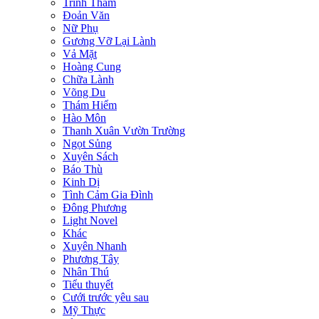
Trinh Thám
Đoản Văn
Nữ Phụ
Gương Vỡ Lại Lành
Vả Mặt
Hoàng Cung
Chữa Lành
Võng Du
Thám Hiểm
Hào Môn
Thanh Xuân Vườn Trường
Ngọt Sủng
Xuyên Sách
Báo Thù
Kinh Dị
Tình Cảm Gia Đình
Đông Phương
Light Novel
Khác
Xuyên Nhanh
Phương Tây
Nhân Thú
Tiểu thuyết
Cưới trước yêu sau
Mỹ Thực