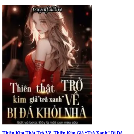
Thiên Kim Thật Trở Về, Thiên Kim Giả “Trà Xanh” Bị Đá