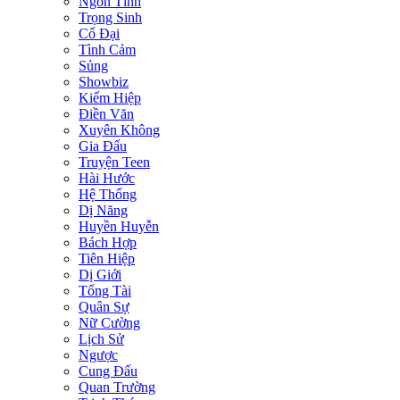
Ngôn Tình
Trọng Sinh
Cổ Đại
Tình Cảm
Sủng
Showbiz
Kiếm Hiệp
Điền Văn
Xuyên Không
Gia Đấu
Truyện Teen
Hài Hước
Hệ Thống
Dị Năng
Huyền Huyễn
Bách Hợp
Tiên Hiệp
Dị Giới
Tổng Tài
Quân Sự
Nữ Cường
Lịch Sử
Ngược
Cung Đấu
Quan Trường