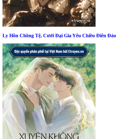
Ly Hôn Chồng Tệ, Cưới Đại Gia Yêu Chiều Điên Đảo