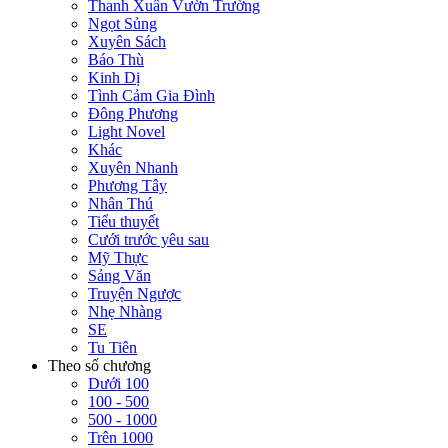
Thanh Xuân Vườn Trường
Ngọt Sủng
Xuyên Sách
Báo Thù
Kinh Dị
Tình Cảm Gia Đình
Đông Phương
Light Novel
Khác
Xuyên Nhanh
Phương Tây
Nhân Thú
Tiểu thuyết
Cưới trước yêu sau
Mỹ Thực
Sảng Văn
Truyện Ngược
Nhẹ Nhàng
SE
Tu Tiên
Theo số chương
Dưới 100
100 - 500
500 - 1000
Trên 1000