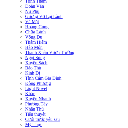
Trinh Thám
Đoản Văn
Nữ Phụ
Gương Vỡ Lại Lành
Vả Mặt
Hoàng Cung
Chữa Lành
Võng Du
Thám Hiểm
Hào Môn
Thanh Xuân Vườn Trường
Ngọt Sủng
Xuyên Sách
Báo Thù
Kinh Dị
Tình Cảm Gia Đình
Đông Phương
Light Novel
Khác
Xuyên Nhanh
Phương Tây
Nhân Thú
Tiểu thuyết
Cưới trước yêu sau
Mỹ Thực