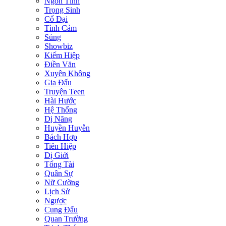
Ngôn Tình
Trọng Sinh
Cổ Đại
Tình Cảm
Sủng
Showbiz
Kiếm Hiệp
Điền Văn
Xuyên Không
Gia Đấu
Truyện Teen
Hài Hước
Hệ Thống
Dị Năng
Huyền Huyễn
Bách Hợp
Tiên Hiệp
Dị Giới
Tổng Tài
Quân Sự
Nữ Cường
Lịch Sử
Ngược
Cung Đấu
Quan Trường