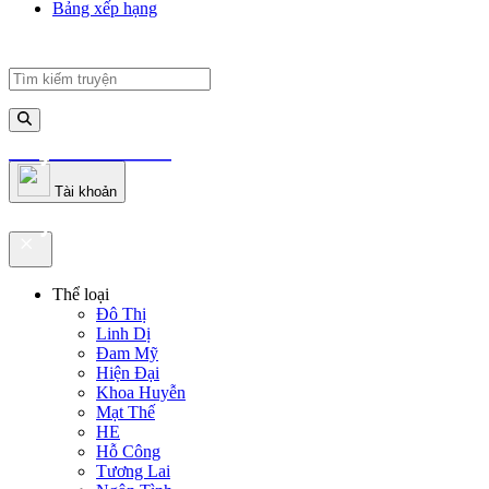
Bảng xếp hạng
truyenfullz.com
Tài khoản
truyenfullz.com
Thể loại
Đô Thị
Linh Dị
Đam Mỹ
Hiện Đại
Khoa Huyễn
Mạt Thế
HE
Hỗ Công
Tương Lai