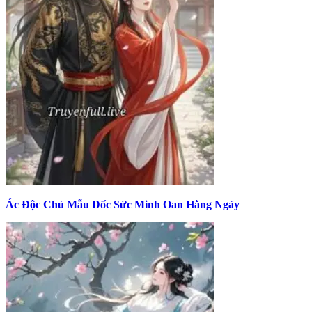
Ác Độc Chủ Mẫu Dốc Sức Minh Oan Hằng Ngày