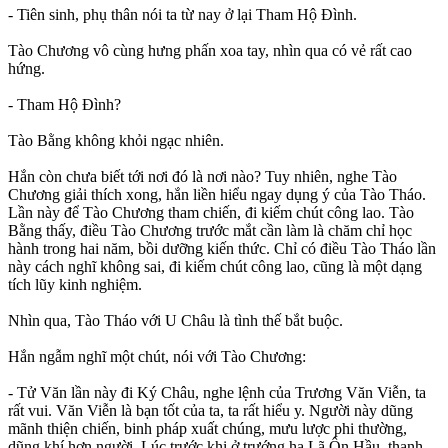
- Tiên sinh, phụ thân nói ta từ nay ở lại Tham Hộ Đình.
Tào Chương vô cùng hưng phấn xoa tay, nhìn qua có vẻ rất cao
hứng.
- Tham Hộ Đình?
Tào Bằng không khỏi ngạc nhiên.
Hắn còn chưa biết tới nơi đó là nơi nào? Tuy nhiên, nghe Tào
Chương giải thích xong, hắn liền hiểu ngay dụng ý của Tào Tháo.
Lần này để Tào Chương tham chiến, đi kiếm chút công lao. Tào
Bằng thấy, điều Tào Chương trước mắt cần làm là chăm chỉ học
hành trong hai năm, bồi dưỡng kiến thức. Chỉ có điều Tào Tháo lần
này cách nghĩ không sai, đi kiếm chút công lao, cũng là một dạng
tích lũy kinh nghiệm.
Nhìn qua, Tào Tháo với U Châu là tình thế bắt buộc.
Hắn ngẫm nghĩ một chút, nói với Tào Chương:
- Tử Văn lần này đi Ký Châu, nghe lệnh của Trương Văn Viễn, ta
rất vui. Văn Viễn là bạn tốt của ta, ta rất hiểu y. Người này dũng
mãnh thiện chiến, binh pháp xuất chúng, mưu lược phi thường,
dũng khí hơn người. Lúc trước khi ở trướng hạ Lã Ôn Hầu, thanh