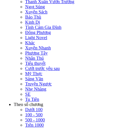
Thanh Xuân Vườn Trường
Ngọt Sủng
Xuyên Sách
Báo Thù
Kinh Dị
Tình Cảm Gia Đình
Đông Phương
Light Novel
Khác
Xuyên Nhanh
Phương Tây
Nhân Thú
Tiểu thuyết
Cưới trước yêu sau
Mỹ Thực
Sảng Văn
Truyện Ngược
Nhẹ Nhàng
SE
Tu Tiên
Theo số chương
Dưới 100
100 - 500
500 - 1000
Trên 1000