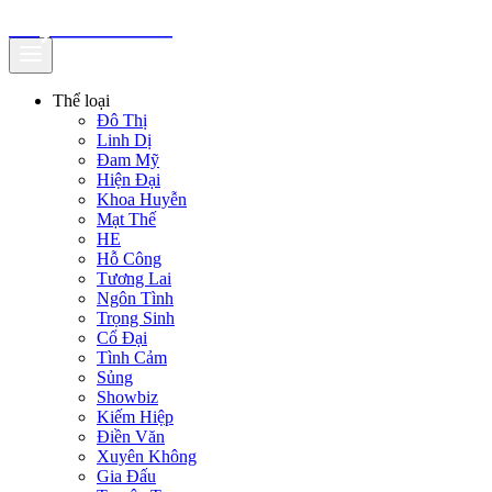
truyenfullz.com
Thể loại
Đô Thị
Linh Dị
Đam Mỹ
Hiện Đại
Khoa Huyễn
Mạt Thế
HE
Hỗ Công
Tương Lai
Ngôn Tình
Trọng Sinh
Cổ Đại
Tình Cảm
Sủng
Showbiz
Kiếm Hiệp
Điền Văn
Xuyên Không
Gia Đấu