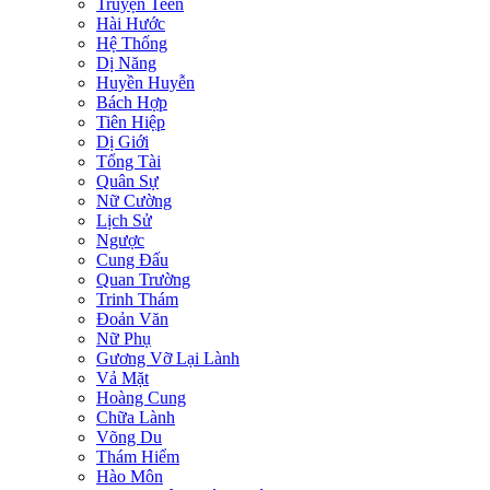
Truyện Teen
Hài Hước
Hệ Thống
Dị Năng
Huyền Huyễn
Bách Hợp
Tiên Hiệp
Dị Giới
Tổng Tài
Quân Sự
Nữ Cường
Lịch Sử
Ngược
Cung Đấu
Quan Trường
Trinh Thám
Đoản Văn
Nữ Phụ
Gương Vỡ Lại Lành
Vả Mặt
Hoàng Cung
Chữa Lành
Võng Du
Thám Hiểm
Hào Môn