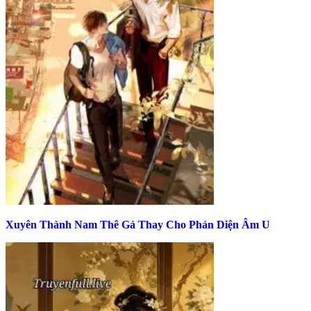
Xuyên Thành Nam Thê Gả Thay Cho Phản Diện Âm U