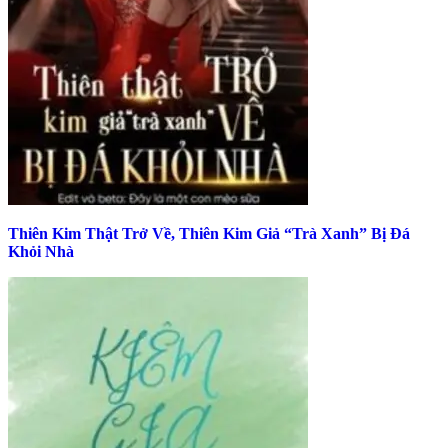
Thiên Kim Thật Trở Về, Thiên Kim Giả “Trà Xanh” Bị Đá
Khỏi Nhà