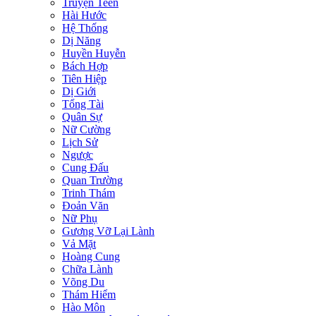
Truyện Teen
Hài Hước
Hệ Thống
Dị Năng
Huyền Huyễn
Bách Hợp
Tiên Hiệp
Dị Giới
Tổng Tài
Quân Sự
Nữ Cường
Lịch Sử
Ngược
Cung Đấu
Quan Trường
Trinh Thám
Đoản Văn
Nữ Phụ
Gương Vỡ Lại Lành
Vả Mặt
Hoàng Cung
Chữa Lành
Võng Du
Thám Hiểm
Hào Môn