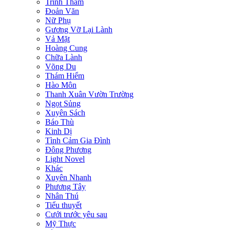
Trinh Thám
Đoản Văn
Nữ Phụ
Gương Vỡ Lại Lành
Vả Mặt
Hoàng Cung
Chữa Lành
Võng Du
Thám Hiểm
Hào Môn
Thanh Xuân Vườn Trường
Ngọt Sủng
Xuyên Sách
Báo Thù
Kinh Dị
Tình Cảm Gia Đình
Đông Phương
Light Novel
Khác
Xuyên Nhanh
Phương Tây
Nhân Thú
Tiểu thuyết
Cưới trước yêu sau
Mỹ Thực