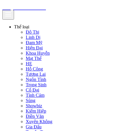
truyenfullz.com
Thể loại
Đô Thị
Linh Dị
Đam Mỹ
Hiện Đại
Khoa Huyễn
Mạt Thế
HE
Hỗ Công
Tương Lai
Ngôn Tình
Trọng Sinh
Cổ Đại
Tình Cảm
Sủng
Showbiz
Kiếm Hiệp
Điền Văn
Xuyên Không
Gia Đấu