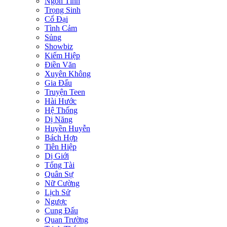
Ngôn Tình
Trọng Sinh
Cổ Đại
Tình Cảm
Sủng
Showbiz
Kiếm Hiệp
Điền Văn
Xuyên Không
Gia Đấu
Truyện Teen
Hài Hước
Hệ Thống
Dị Năng
Huyền Huyễn
Bách Hợp
Tiên Hiệp
Dị Giới
Tổng Tài
Quân Sự
Nữ Cường
Lịch Sử
Ngược
Cung Đấu
Quan Trường