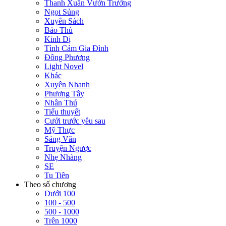
Thanh Xuân Vườn Trường
Ngọt Sủng
Xuyên Sách
Báo Thù
Kinh Dị
Tình Cảm Gia Đình
Đông Phương
Light Novel
Khác
Xuyên Nhanh
Phương Tây
Nhân Thú
Tiểu thuyết
Cưới trước yêu sau
Mỹ Thực
Sảng Văn
Truyện Ngược
Nhẹ Nhàng
SE
Tu Tiên
Theo số chương
Dưới 100
100 - 500
500 - 1000
Trên 1000