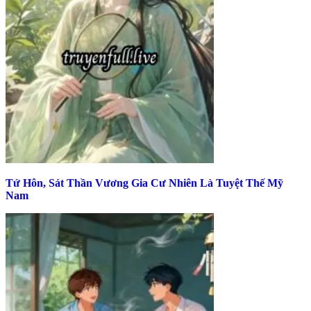
Tứ Hôn, Sát Thần Vương Gia Cư Nhiên Là Tuyệt Thế Mỹ
Nam