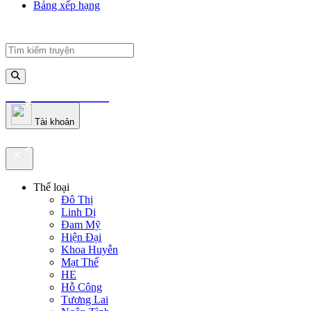
Bảng xếp hạng
truyenfullz.com
Tài khoản
truyenfullz.com
Thể loại
Đô Thị
Linh Dị
Đam Mỹ
Hiện Đại
Khoa Huyễn
Mạt Thế
HE
Hỗ Công
Tương Lai