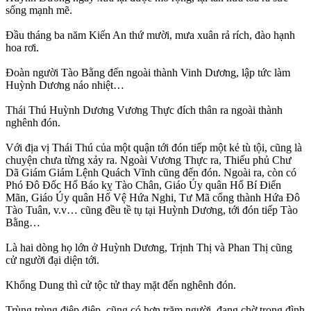
sống mạnh mẽ.
Đầu tháng ba năm Kiến An thứ mười, mưa xuân rả rích, đào hạnh
hoa rơi.
Đoàn người Tào Bằng đến ngoài thành Vinh Dương, lập tức làm
Huỳnh Dương náo nhiệt…
Thái Thú Huỳnh Dương Vương Thực đích thân ra ngoài thành
nghênh đón.
Với địa vị Thái Thú của một quận tới đón tiếp một kẻ tù tội, cũng là
chuyện chưa từng xảy ra. Ngoài Vương Thực ra, Thiếu phủ Chư
Dã Giám Giám Lệnh Quách Vĩnh cũng đến đón. Ngoài ra, còn có
Phó Đô Đốc Hổ Báo kỵ Tào Chân, Giáo Úy quân Hổ Bí Điển
Mãn, Giáo Úy quân Hổ Vệ Hứa Nghi, Tư Mã cổng thành Hứa Đô
Tào Tuân, v.v… cũng đều tề tụ tại Huỳnh Dương, tới đón tiếp Tào
Bằng…
Là hai dòng họ lớn ở Huỳnh Dương, Trịnh Thị và Phan Thị cũng
cử người đại diện tới.
Khổng Dung thì cử tộc tử thay mặt đến nghênh đón.
Trùng trùng điệp điệp, cũng có hơn trăm người, đang chờ trong đình