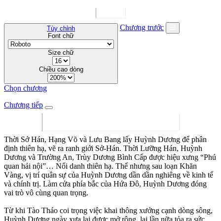
Chương trước
Tùy chỉnh
Font chữ
Size chữ
Chiều cao dòng
Chọn chương
Chương tiếp
Thời Sở Hán, Hạng Võ và Lưu Bang lấy Huỳnh Dương để phân
định thiên hạ, vẽ ra ranh giới Sở-Hán. Thời Lưỡng Hán, Huỳnh
Dương và Trường An, Trùy Dương Bình Cấp được hiệu xưng “Phú
quan hải nội”… Nổi danh thiên hạ. Thế nhưng sau loạn Khăn
Vàng, vị trí quân sự của Huỳnh Dương dần dần nghiêng về kinh tế
và chính trị. Làm cửa phía bắc của Hứa Đô, Huỳnh Dương đóng
vai trò vô cùng quan trọng.
Từ khi Tào Tháo coi trọng việc khai thông xưởng cạnh dòng sông,
Huỳnh Dương ngày xưa lại được mở rộng, lại lần nữa tỏa ra sức