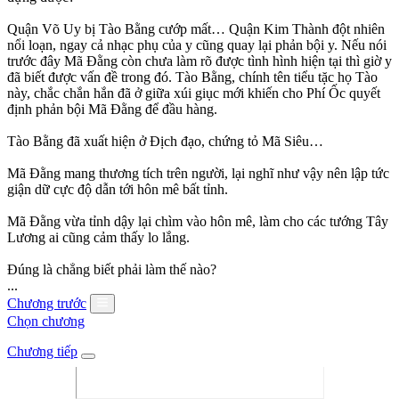
Quận Võ Uy bị Tào Bằng cướp mất… Quận Kim Thành đột nhiên
nổi loạn, ngay cả nhạc phụ của y cũng quay lại phản bội y. Nếu nói
trước đây Mã Đằng còn chưa làm rõ được tình hình hiện tại thì giờ y
đã biết được vấn đề trong đó. Tào Bằng, chính tên tiểu tặc họ Tào
này, chắc chắn hắn đã ở giữa xúi giục mới khiến cho Phí Ốc quyết
định phản bội Mã Đằng để đầu hàng.
Tào Bằng đã xuất hiện ở Địch đạo, chứng tỏ Mã Siêu…
Mã Đằng mang thương tích trên người, lại nghĩ như vậy nên lập tức
giận dữ cực độ dẫn tới hôn mê bất tỉnh.
Mã Đằng vừa tỉnh dậy lại chìm vào hôn mê, làm cho các tướng Tây
Lương ai cũng cảm thấy lo lắng.
Đúng là chẳng biết phải làm thế nào?
...
Chương trước
Chọn chương
Chương tiếp