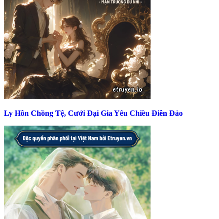
Ly Hôn Chồng Tệ, Cưới Đại Gia Yêu Chiều Điên Đảo