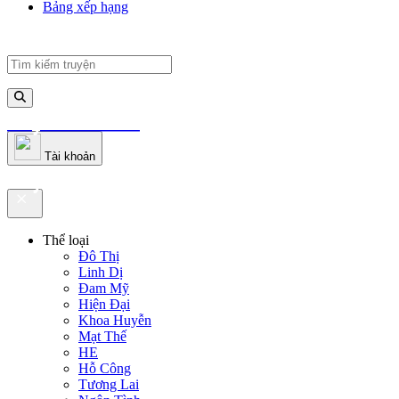
Bảng xếp hạng
truyenfullz.com
Tài khoản
truyenfullz.com
Thể loại
Đô Thị
Linh Dị
Đam Mỹ
Hiện Đại
Khoa Huyễn
Mạt Thế
HE
Hỗ Công
Tương Lai