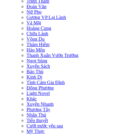
Trinh Thám
Đoản Văn
Nữ Phụ
Gương Vỡ Lại Lành
Vả Mặt
Hoàng Cung
Chữa Lành
Võng Du
Thám Hiểm
Hào Môn
Thanh Xuân Vườn Trường
Ngọt Sủng
Xuyên Sách
Báo Thù
Kinh Dị
Tình Cảm Gia Đình
Đông Phương
Light Novel
Khác
Xuyên Nhanh
Phương Tây
Nhân Thú
Tiểu thuyết
Cưới trước yêu sau
Mỹ Thực