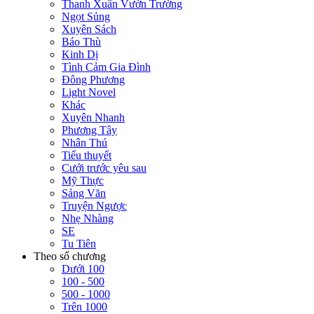
Thanh Xuân Vườn Trường
Ngọt Sủng
Xuyên Sách
Báo Thù
Kinh Dị
Tình Cảm Gia Đình
Đông Phương
Light Novel
Khác
Xuyên Nhanh
Phương Tây
Nhân Thú
Tiểu thuyết
Cưới trước yêu sau
Mỹ Thực
Sảng Văn
Truyện Ngược
Nhẹ Nhàng
SE
Tu Tiên
Theo số chương
Dưới 100
100 - 500
500 - 1000
Trên 1000