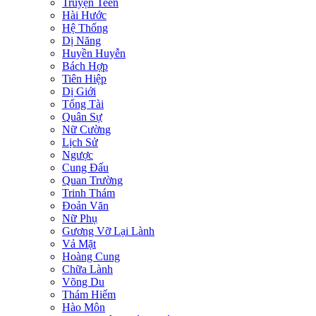
Truyện Teen
Hài Hước
Hệ Thống
Dị Năng
Huyền Huyễn
Bách Hợp
Tiên Hiệp
Dị Giới
Tổng Tài
Quân Sự
Nữ Cường
Lịch Sử
Ngược
Cung Đấu
Quan Trường
Trinh Thám
Đoản Văn
Nữ Phụ
Gương Vỡ Lại Lành
Vả Mặt
Hoàng Cung
Chữa Lành
Võng Du
Thám Hiểm
Hào Môn