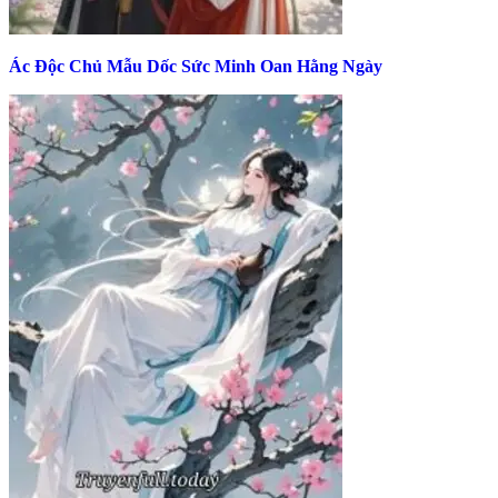
Ác Độc Chủ Mẫu Dốc Sức Minh Oan Hằng Ngày