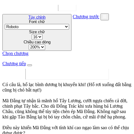
Chương trước
Tùy chỉnh
Font chữ
Size chữ
Chiều cao dòng
Chọn chương
Chương tiếp
Có câu là, hổ lạc bình dương bị khuyển khi! (Hổ rơi xuống đất bằng
cũng bị chó bắt nạt!)
Mã Đằng tự nhận là mãnh hổ Tây Lương, cưỡi ngựa chiến cả đời,
chinh phạt Tây bắc. Cho dù Đổng Trác khi xưa hùng bá Lương
Châu, cũng không thể tùy tiện chèn ép Mã Đằng. Không ngờ sau
khi gặp Tào Bằng lại bị bó tay chôn chân, cứ mãi ở thế hạ phong.
Điều này khiến Mã Đằng với tính khí cao ngạo làm sao có thể chịu
đựng được?