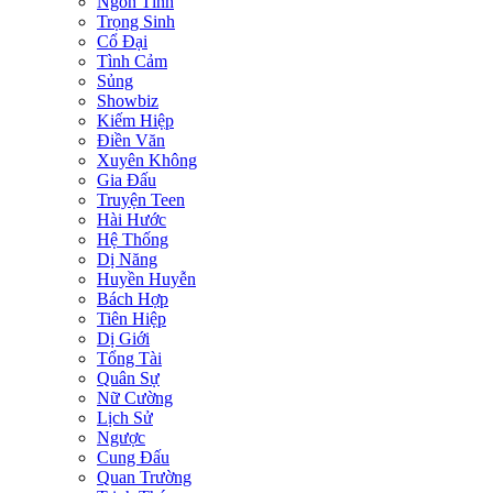
Ngôn Tình
Trọng Sinh
Cổ Đại
Tình Cảm
Sủng
Showbiz
Kiếm Hiệp
Điền Văn
Xuyên Không
Gia Đấu
Truyện Teen
Hài Hước
Hệ Thống
Dị Năng
Huyền Huyễn
Bách Hợp
Tiên Hiệp
Dị Giới
Tổng Tài
Quân Sự
Nữ Cường
Lịch Sử
Ngược
Cung Đấu
Quan Trường