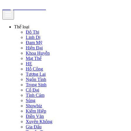
truyenfullz.com
Thể loại
Đô Thị
Linh Dị
Đam Mỹ
Hiện Đại
Khoa Huyễn
Mạt Thế
HE
Hỗ Công
Tương Lai
Ngôn Tình
Trọng Sinh
Cổ Đại
Tình Cảm
Sủng
Showbiz
Kiếm Hiệp
Điền Văn
Xuyên Không
Gia Đấu