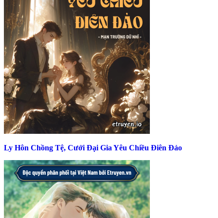
Ly Hôn Chồng Tệ, Cưới Đại Gia Yêu Chiều Điên Đảo