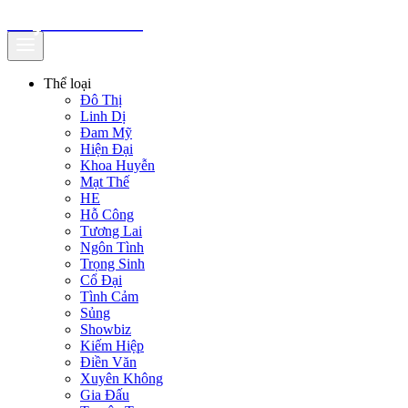
truyenfullz.com
Thể loại
Đô Thị
Linh Dị
Đam Mỹ
Hiện Đại
Khoa Huyễn
Mạt Thế
HE
Hỗ Công
Tương Lai
Ngôn Tình
Trọng Sinh
Cổ Đại
Tình Cảm
Sủng
Showbiz
Kiếm Hiệp
Điền Văn
Xuyên Không
Gia Đấu