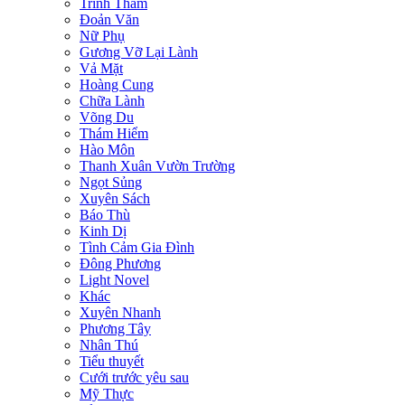
Trinh Thám
Đoản Văn
Nữ Phụ
Gương Vỡ Lại Lành
Vả Mặt
Hoàng Cung
Chữa Lành
Võng Du
Thám Hiểm
Hào Môn
Thanh Xuân Vườn Trường
Ngọt Sủng
Xuyên Sách
Báo Thù
Kinh Dị
Tình Cảm Gia Đình
Đông Phương
Light Novel
Khác
Xuyên Nhanh
Phương Tây
Nhân Thú
Tiểu thuyết
Cưới trước yêu sau
Mỹ Thực