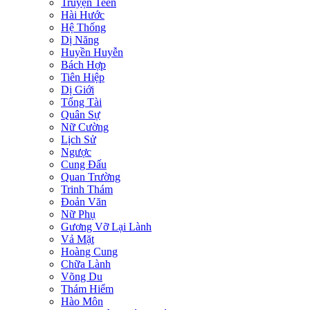
Truyện Teen
Hài Hước
Hệ Thống
Dị Năng
Huyền Huyễn
Bách Hợp
Tiên Hiệp
Dị Giới
Tổng Tài
Quân Sự
Nữ Cường
Lịch Sử
Ngược
Cung Đấu
Quan Trường
Trinh Thám
Đoản Văn
Nữ Phụ
Gương Vỡ Lại Lành
Vả Mặt
Hoàng Cung
Chữa Lành
Võng Du
Thám Hiểm
Hào Môn