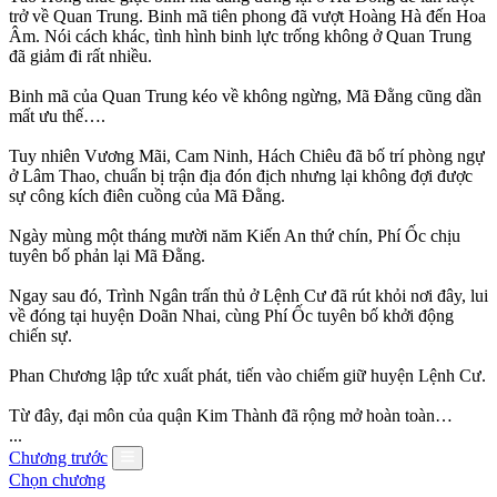
trở về Quan Trung. Binh mã tiên phong đã vượt Hoàng Hà đến Hoa
Âm. Nói cách khác, tình hình binh lực trống không ở Quan Trung
đã giảm đi rất nhiều.
Binh mã của Quan Trung kéo về không ngừng, Mã Đằng cũng dần
mất ưu thế….
Tuy nhiên Vương Mãi, Cam Ninh, Hách Chiêu đã bố trí phòng ngự
ở Lâm Thao, chuẩn bị trận địa đón địch nhưng lại không đợi được
sự công kích điên cuồng của Mã Đằng.
Ngày mùng một tháng mười năm Kiến An thứ chín, Phí Ốc chịu
tuyên bố phản lại Mã Đằng.
Ngay sau đó, Trình Ngân trấn thủ ở Lệnh Cư đã rút khỏi nơi đây, lui
về đóng tại huyện Doãn Nhai, cùng Phí Ốc tuyên bố khởi động
chiến sự.
Phan Chương lập tức xuất phát, tiến vào chiếm giữ huyện Lệnh Cư.
Từ đây, đại môn của quận Kim Thành đã rộng mở hoàn toàn…
...
Chương trước
Chọn chương