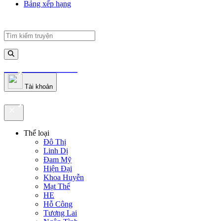
Bảng xếp hạng
truyenfullz.com
Tài khoản
truyenfullz.com
Thể loại
Đô Thị
Linh Dị
Đam Mỹ
Hiện Đại
Khoa Huyễn
Mạt Thế
HE
Hỗ Công
Tương Lai