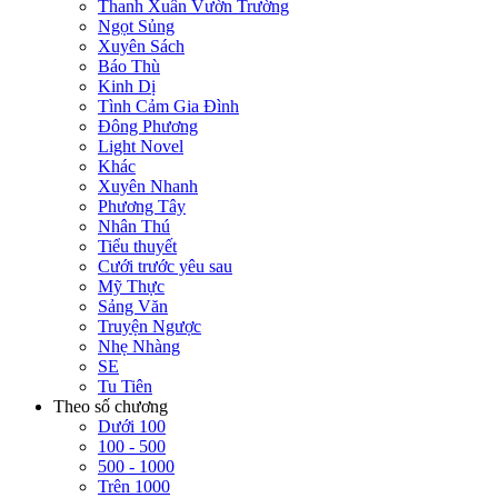
Thanh Xuân Vườn Trường
Ngọt Sủng
Xuyên Sách
Báo Thù
Kinh Dị
Tình Cảm Gia Đình
Đông Phương
Light Novel
Khác
Xuyên Nhanh
Phương Tây
Nhân Thú
Tiểu thuyết
Cưới trước yêu sau
Mỹ Thực
Sảng Văn
Truyện Ngược
Nhẹ Nhàng
SE
Tu Tiên
Theo số chương
Dưới 100
100 - 500
500 - 1000
Trên 1000