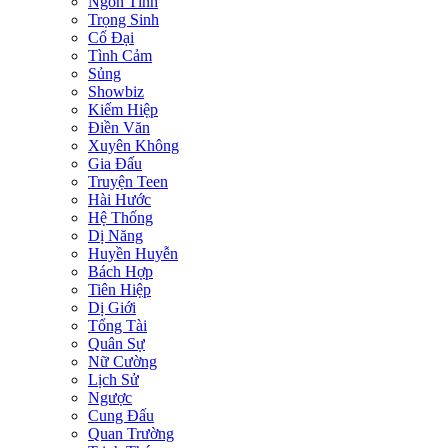
Ngôn Tình
Trọng Sinh
Cổ Đại
Tình Cảm
Sủng
Showbiz
Kiếm Hiệp
Điền Văn
Xuyên Không
Gia Đấu
Truyện Teen
Hài Hước
Hệ Thống
Dị Năng
Huyền Huyễn
Bách Hợp
Tiên Hiệp
Dị Giới
Tổng Tài
Quân Sự
Nữ Cường
Lịch Sử
Ngược
Cung Đấu
Quan Trường