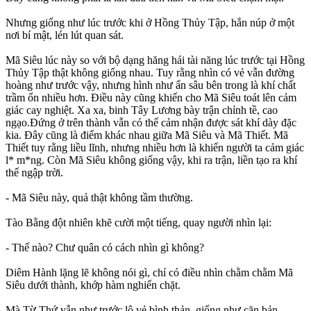
Nhưng giống như lúc trước khi ở Hồng Thủy Tập, hắn núp ở một
nơi bí mật, lén lút quan sát.
Mã Siêu lúc này so với bộ dạng hăng hái tài năng lúc trước tại Hồng
Thủy Tập thật không giống nhau. Tuy rằng nhìn có vẻ vẫn đường
hoàng như trước vậy, nhưng hình như ẩn sâu bên trong là khí chất
trầm ổn nhiều hơn. Điều này cũng khiến cho Mã Siêu toát lên cảm
giác cay nghiệt. Xa xa, binh Tây Lương bày trận chỉnh tề, cao
ngạo.Đứng ở trên thành vẫn có thể cảm nhận được sát khí dày đặc
kia. Đây cũng là điểm khác nhau giữa Mã Siêu và Mã Thiết. Mã
Thiết tuy rằng liều lĩnh, nhưng nhiều hơn là khiến người ta cảm giác
l* m*ng. Còn Mã Siêu không giống vậy, khi ra trận, liền tạo ra khí
thế ngập trời.
- Mã Siêu này, quả thật không tầm thường.
Tào Bằng đột nhiên khẽ cười một tiếng, quay người nhìn lại:
- Thế nào? Chư quân có cách nhìn gì không?
Diêm Hành lặng lẽ không nói gì, chỉ có điều nhìn chằm chằm Mã
Siêu dưới thành, khớp hàm nghiến chặt.
Mà Từ Thứ vẫn như trước lộ vẻ bình thản, giống như căn bản