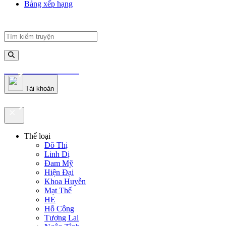
Bảng xếp hạng
truyenfullz.com
Tài khoản
truyenfullz.com
Thể loại
Đô Thị
Linh Dị
Đam Mỹ
Hiện Đại
Khoa Huyễn
Mạt Thế
HE
Hỗ Công
Tương Lai