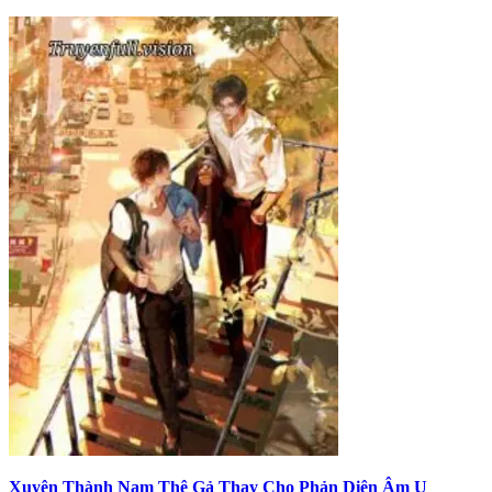
Xuyên Thành Nam Thê Gả Thay Cho Phản Diện Âm U