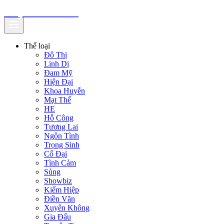
truyenfullz.com
Thể loại
Đô Thị
Linh Dị
Đam Mỹ
Hiện Đại
Khoa Huyễn
Mạt Thế
HE
Hỗ Công
Tương Lai
Ngôn Tình
Trọng Sinh
Cổ Đại
Tình Cảm
Sủng
Showbiz
Kiếm Hiệp
Điền Văn
Xuyên Không
Gia Đấu