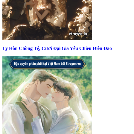
Ly Hôn Chồng Tệ, Cưới Đại Gia Yêu Chiều Điên Đảo