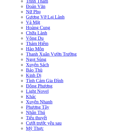
Trinh Thám
Đoản Văn
Nữ Phụ
Gương Vỡ Lại Lành
Vả Mặt
Hoàng Cung
Chữa Lành
Võng Du
Thám Hiểm
Hào Môn
Thanh Xuân Vườn Trường
Ngọt Sủng
Xuyên Sách
Báo Thù
Kinh Dị
Tình Cảm Gia Đình
Đông Phương
Light Novel
Khác
Xuyên Nhanh
Phương Tây
Nhân Thú
Tiểu thuyết
Cưới trước yêu sau
Mỹ Thực