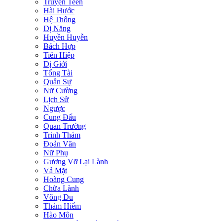
Truyện Teen
Hài Hước
Hệ Thống
Dị Năng
Huyền Huyễn
Bách Hợp
Tiên Hiệp
Dị Giới
Tổng Tài
Quân Sự
Nữ Cường
Lịch Sử
Ngược
Cung Đấu
Quan Trường
Trinh Thám
Đoản Văn
Nữ Phụ
Gương Vỡ Lại Lành
Vả Mặt
Hoàng Cung
Chữa Lành
Võng Du
Thám Hiểm
Hào Môn