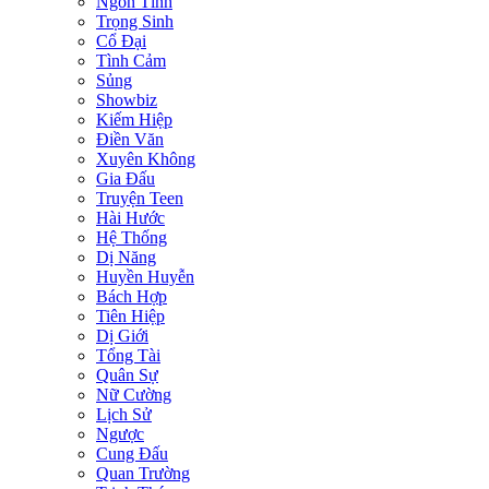
Ngôn Tình
Trọng Sinh
Cổ Đại
Tình Cảm
Sủng
Showbiz
Kiếm Hiệp
Điền Văn
Xuyên Không
Gia Đấu
Truyện Teen
Hài Hước
Hệ Thống
Dị Năng
Huyền Huyễn
Bách Hợp
Tiên Hiệp
Dị Giới
Tổng Tài
Quân Sự
Nữ Cường
Lịch Sử
Ngược
Cung Đấu
Quan Trường