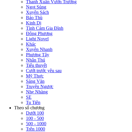
Thanh Xuân Vườn Trường
Ngọt Sủng
Xuyên Sách
Báo Thù
Kinh Dị
Tình Cảm Gia Đình
Đông Phương
Light Novel
Khác
Xuyên Nhanh
Phương Tây
Nhân Thú
Tiểu thuyết
Cưới trước yêu sau
Mỹ Thực
Sảng Văn
Truyện Ngược
Nhẹ Nhàng
SE
Tu Tiên
Theo số chương
Dưới 100
100 - 500
500 - 1000
Trên 1000