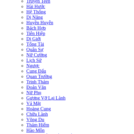
Truyện Teen
Hài Hước
Hệ Thống
Dị Năng
Huyền Huyễn
Bách Hợp
Tiên Hiệp
Dị Giới
Tổng Tài
Quân Sự
Nữ Cường
Lịch Sử
Ngược
Cung Đấu
Quan Trường
Trinh Thám
Đoản Văn
Nữ Phụ
Gương Vỡ Lại Lành
Vả Mặt
Hoàng Cung
Chữa Lành
Võng Du
Thám Hiểm
Hào Môn