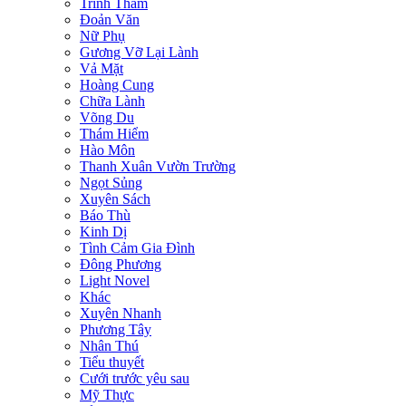
Trinh Thám
Đoản Văn
Nữ Phụ
Gương Vỡ Lại Lành
Vả Mặt
Hoàng Cung
Chữa Lành
Võng Du
Thám Hiểm
Hào Môn
Thanh Xuân Vườn Trường
Ngọt Sủng
Xuyên Sách
Báo Thù
Kinh Dị
Tình Cảm Gia Đình
Đông Phương
Light Novel
Khác
Xuyên Nhanh
Phương Tây
Nhân Thú
Tiểu thuyết
Cưới trước yêu sau
Mỹ Thực