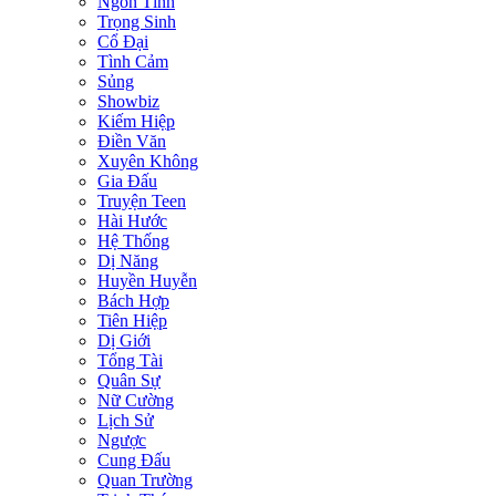
Ngôn Tình
Trọng Sinh
Cổ Đại
Tình Cảm
Sủng
Showbiz
Kiếm Hiệp
Điền Văn
Xuyên Không
Gia Đấu
Truyện Teen
Hài Hước
Hệ Thống
Dị Năng
Huyền Huyễn
Bách Hợp
Tiên Hiệp
Dị Giới
Tổng Tài
Quân Sự
Nữ Cường
Lịch Sử
Ngược
Cung Đấu
Quan Trường