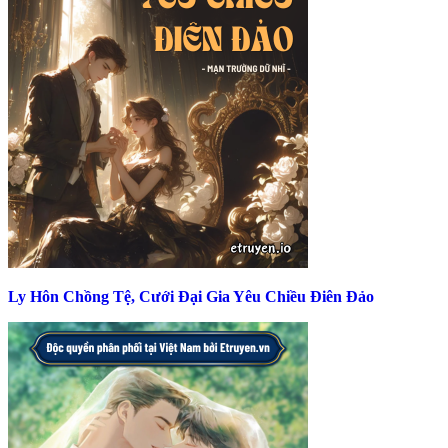
Ly Hôn Chồng Tệ, Cưới Đại Gia Yêu Chiều Điên Đảo