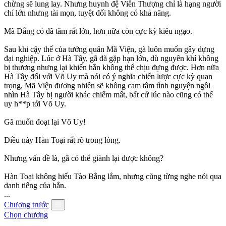
chừng sẽ lung lay. Nhưng huynh đệ Viên Thượng chỉ là hạng người
chí lớn nhưng tài mọn, tuyệt đối không có khả năng.
Mã Đằng có dã tâm rất lớn, hơn nữa còn cực kỳ kiêu ngạo.
Sau khi cậy thế của tướng quân Mã Viện, gã luôn muốn gây dựng
đại nghiệp. Lúc ở Hà Tây, gã đã gặp hạn lớn, dù nguyên khí không
bị thương nhưng lại khiến hắn không thể chịu đựng được. Hơn nữa
Hà Tây đối với Võ Uy mà nói có ý nghĩa chiến lược cực kỳ quan
trọng, Mã Viện đương nhiên sẽ không cam tâm tình nguyện ngồi
nhìn Hà Tây bị người khác chiếm mất, bất cứ lúc nào cũng có thể
uy h**p tới Võ Uy.
Gã muốn đoạt lại Võ Uy!
Điều này Hàn Toại rất rõ trong lòng.
Nhưng vấn đề là, gã có thể giành lại được không?
Hàn Toại không hiểu Tào Bằng lắm, nhưng cũng từng nghe nói qua
danh tiếng của hắn.
...
Chương trước
Chọn chương