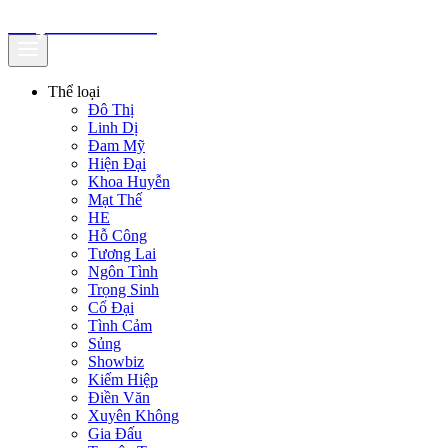
truyenfullz.com
Thể loại
Đô Thị
Linh Dị
Đam Mỹ
Hiện Đại
Khoa Huyễn
Mạt Thế
HE
Hỗ Công
Tương Lai
Ngôn Tình
Trọng Sinh
Cổ Đại
Tình Cảm
Sủng
Showbiz
Kiếm Hiệp
Điền Văn
Xuyên Không
Gia Đấu