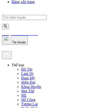
Bảng xếp hạng
truyenfullz.com
Tài khoản
truyenfullz.com
Thể loại
Đô Thị
Linh Dị
Đam Mỹ
Hiện Đại
Khoa Huyễn
Mạt Thế
HE
Hỗ Công
Tương Lai