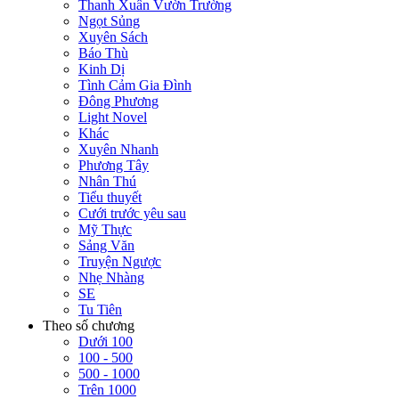
Thanh Xuân Vườn Trường
Ngọt Sủng
Xuyên Sách
Báo Thù
Kinh Dị
Tình Cảm Gia Đình
Đông Phương
Light Novel
Khác
Xuyên Nhanh
Phương Tây
Nhân Thú
Tiểu thuyết
Cưới trước yêu sau
Mỹ Thực
Sảng Văn
Truyện Ngược
Nhẹ Nhàng
SE
Tu Tiên
Theo số chương
Dưới 100
100 - 500
500 - 1000
Trên 1000