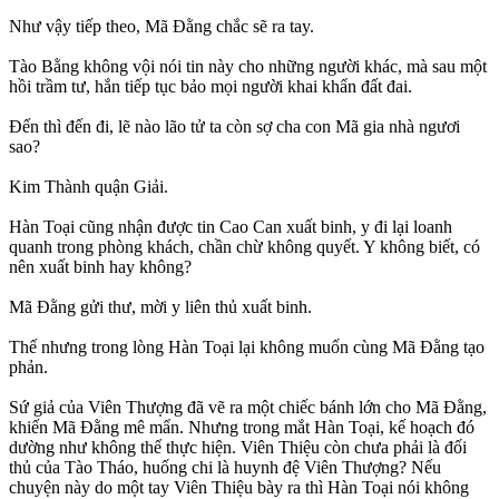
Như vậy tiếp theo, Mã Đằng chắc sẽ ra tay.
Tào Bằng không vội nói tin này cho những người khác, mà sau một
hồi trầm tư, hắn tiếp tục bảo mọi người khai khẩn đất đai.
Đến thì đến đi, lẽ nào lão tử ta còn sợ cha con Mã gia nhà ngươi
sao?
Kim Thành quận Giải.
Hàn Toại cũng nhận được tin Cao Can xuất binh, y đi lại loanh
quanh trong phòng khách, chần chừ không quyết. Y không biết, có
nên xuất binh hay không?
Mã Đằng gửi thư, mời y liên thủ xuất binh.
Thế nhưng trong lòng Hàn Toại lại không muốn cùng Mã Đằng tạo
phản.
Sứ giả của Viên Thượng đã vẽ ra một chiếc bánh lớn cho Mã Đằng,
khiến Mã Đằng mê mẩn. Nhưng trong mắt Hàn Toại, kế hoạch đó
dường như không thể thực hiện. Viên Thiệu còn chưa phải là đối
thủ của Tào Tháo, huống chi là huynh đệ Viên Thượng? Nếu
chuyện này do một tay Viên Thiệu bày ra thì Hàn Toại nói không