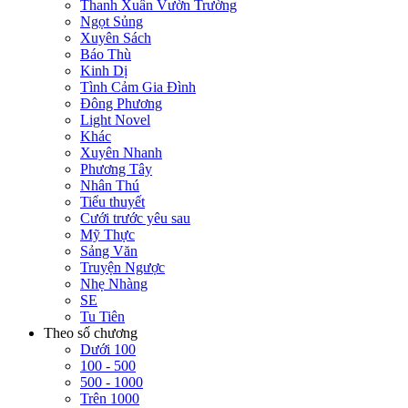
Thanh Xuân Vườn Trường
Ngọt Sủng
Xuyên Sách
Báo Thù
Kinh Dị
Tình Cảm Gia Đình
Đông Phương
Light Novel
Khác
Xuyên Nhanh
Phương Tây
Nhân Thú
Tiểu thuyết
Cưới trước yêu sau
Mỹ Thực
Sảng Văn
Truyện Ngược
Nhẹ Nhàng
SE
Tu Tiên
Theo số chương
Dưới 100
100 - 500
500 - 1000
Trên 1000