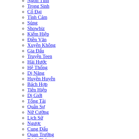
Ngôn Tình
Trọng Sinh
Cổ Đại
Tình Cảm
Sủng
Showbiz
Kiếm Hiệp
Điền Văn
Xuyên Không
Gia Đấu
Truyện Teen
Hài Hước
Hệ Thống
Dị Năng
Huyền Huyễn
Bách Hợp
Tiên Hiệp
Dị Giới
Tổng Tài
Quân Sự
Nữ Cường
Lịch Sử
Ngược
Cung Đấu
Quan Trường