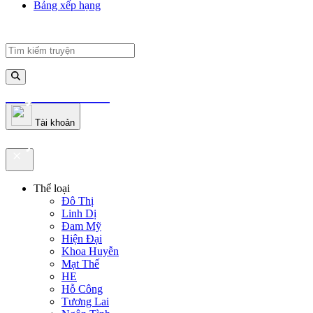
Bảng xếp hạng
truyenfullz.com
Tài khoản
truyenfullz.com
Thể loại
Đô Thị
Linh Dị
Đam Mỹ
Hiện Đại
Khoa Huyễn
Mạt Thế
HE
Hỗ Công
Tương Lai