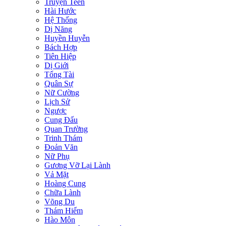
Truyện Teen
Hài Hước
Hệ Thống
Dị Năng
Huyền Huyễn
Bách Hợp
Tiên Hiệp
Dị Giới
Tổng Tài
Quân Sự
Nữ Cường
Lịch Sử
Ngược
Cung Đấu
Quan Trường
Trinh Thám
Đoản Văn
Nữ Phụ
Gương Vỡ Lại Lành
Vả Mặt
Hoàng Cung
Chữa Lành
Võng Du
Thám Hiểm
Hào Môn