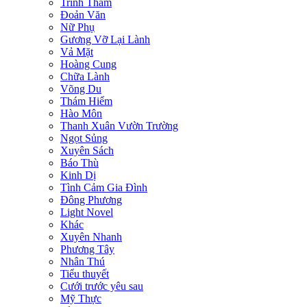
Trinh Thám
Đoản Văn
Nữ Phụ
Gương Vỡ Lại Lành
Vả Mặt
Hoàng Cung
Chữa Lành
Võng Du
Thám Hiểm
Hào Môn
Thanh Xuân Vườn Trường
Ngọt Sủng
Xuyên Sách
Báo Thù
Kinh Dị
Tình Cảm Gia Đình
Đông Phương
Light Novel
Khác
Xuyên Nhanh
Phương Tây
Nhân Thú
Tiểu thuyết
Cưới trước yêu sau
Mỹ Thực