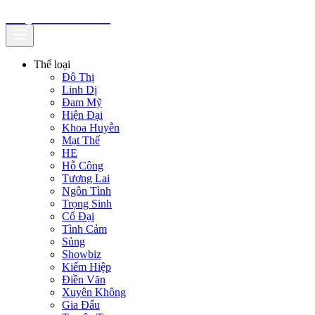
truyenfullz.com
Thể loại
Đô Thị
Linh Dị
Đam Mỹ
Hiện Đại
Khoa Huyễn
Mạt Thế
HE
Hỗ Công
Tương Lai
Ngôn Tình
Trọng Sinh
Cổ Đại
Tình Cảm
Sủng
Showbiz
Kiếm Hiệp
Điền Văn
Xuyên Không
Gia Đấu