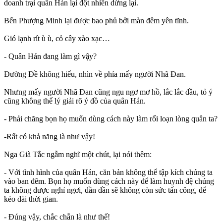
doanh trại quân Hán lại đột nhiên dừng lại.
Bến Phượng Minh lại được bao phủ bởi màn đêm yên tĩnh.
Gió lạnh rít ù ù, cỏ cây xào xạc…
- Quân Hán đang làm gì vậy?
Đường Đề không hiểu, nhìn về phía mấy người Nhã Đan.
Nhưng mấy người Nhã Đan cũng ngu ngơ mơ hồ, lắc lắc đầu, tỏ ý
cũng không thể lý giải rõ ý đồ của quân Hán.
- Phải chăng bọn họ muốn dùng cách này làm rối loạn lòng quân ta?
-Rất có khả năng là như vậy!
Nga Già Tắc ngẫm nghĩ một chút, lại nói thêm:
- Với tình hình của quân Hán, căn bản không thể tập kích chúng ta
vào ban đêm. Bọn họ muốn dùng cách này để làm huynh đệ chúng
ta không được nghỉ ngơi, dần dần sẽ không còn sức tấn công, để
kéo dài thời gian.
- Đúng vậy, chắc chắn là như thế!