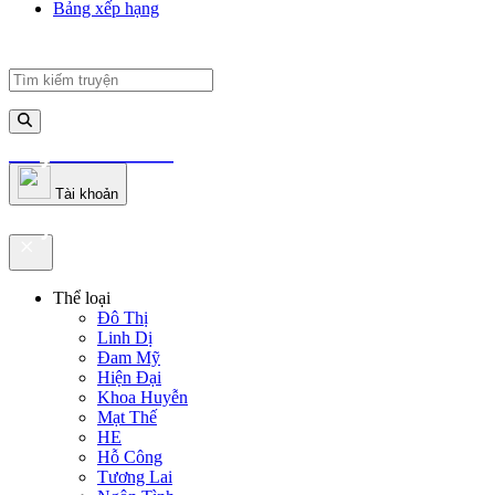
Bảng xếp hạng
truyenfullz.com
Tài khoản
truyenfullz.com
Thể loại
Đô Thị
Linh Dị
Đam Mỹ
Hiện Đại
Khoa Huyễn
Mạt Thế
HE
Hỗ Công
Tương Lai