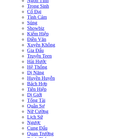
Ngôn Tình
Trọng Sinh
Cổ Đại
Tình Cảm
Sủng
Showbiz
Kiếm Hiệp
Điền Văn
Xuyên Không
Gia Đấu
Truyện Teen
Hài Hước
Hệ Thống
Dị Năng
Huyền Huyễn
Bách Hợp
Tiên Hiệp
Dị Giới
Tổng Tài
Quân Sự
Nữ Cường
Lịch Sử
Ngược
Cung Đấu
Quan Trường