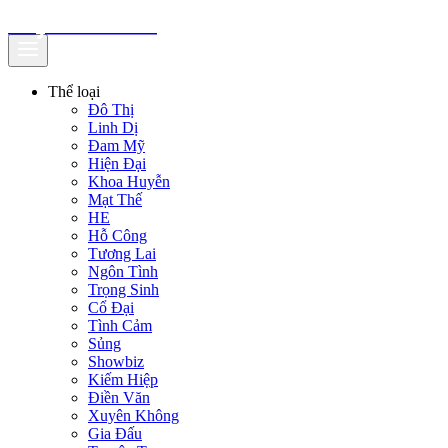
truyenfullz.com
Thể loại
Đô Thị
Linh Dị
Đam Mỹ
Hiện Đại
Khoa Huyễn
Mạt Thế
HE
Hỗ Công
Tương Lai
Ngôn Tình
Trọng Sinh
Cổ Đại
Tình Cảm
Sủng
Showbiz
Kiếm Hiệp
Điền Văn
Xuyên Không
Gia Đấu