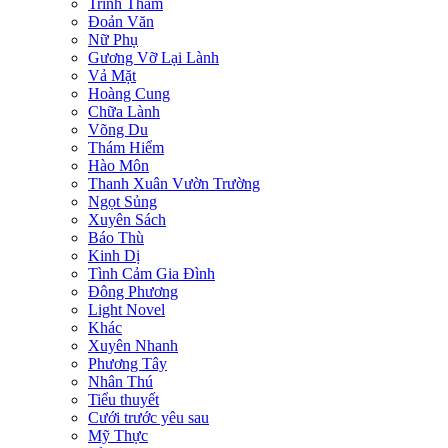
Trinh Thám
Đoản Văn
Nữ Phụ
Gương Vỡ Lại Lành
Vả Mặt
Hoàng Cung
Chữa Lành
Võng Du
Thám Hiểm
Hào Môn
Thanh Xuân Vườn Trường
Ngọt Sủng
Xuyên Sách
Báo Thù
Kinh Dị
Tình Cảm Gia Đình
Đông Phương
Light Novel
Khác
Xuyên Nhanh
Phương Tây
Nhân Thú
Tiểu thuyết
Cưới trước yêu sau
Mỹ Thực