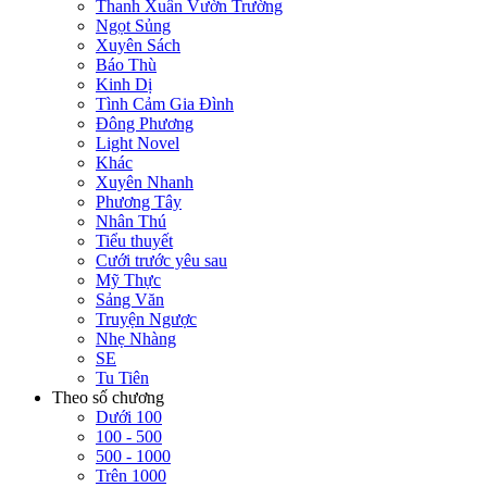
Thanh Xuân Vườn Trường
Ngọt Sủng
Xuyên Sách
Báo Thù
Kinh Dị
Tình Cảm Gia Đình
Đông Phương
Light Novel
Khác
Xuyên Nhanh
Phương Tây
Nhân Thú
Tiểu thuyết
Cưới trước yêu sau
Mỹ Thực
Sảng Văn
Truyện Ngược
Nhẹ Nhàng
SE
Tu Tiên
Theo số chương
Dưới 100
100 - 500
500 - 1000
Trên 1000