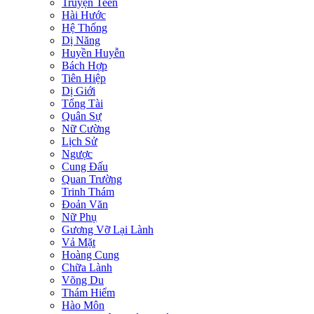
Truyện Teen
Hài Hước
Hệ Thống
Dị Năng
Huyền Huyễn
Bách Hợp
Tiên Hiệp
Dị Giới
Tổng Tài
Quân Sự
Nữ Cường
Lịch Sử
Ngược
Cung Đấu
Quan Trường
Trinh Thám
Đoản Văn
Nữ Phụ
Gương Vỡ Lại Lành
Vả Mặt
Hoàng Cung
Chữa Lành
Võng Du
Thám Hiểm
Hào Môn