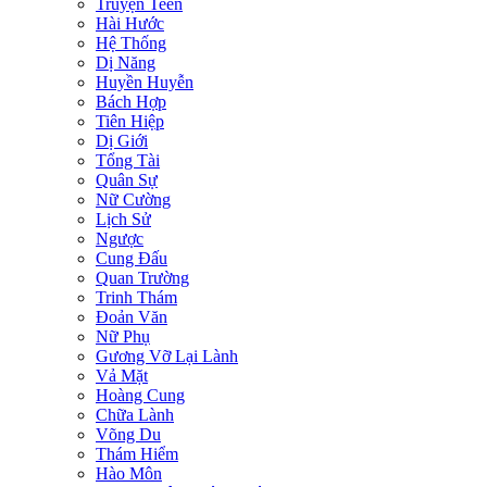
Truyện Teen
Hài Hước
Hệ Thống
Dị Năng
Huyền Huyễn
Bách Hợp
Tiên Hiệp
Dị Giới
Tổng Tài
Quân Sự
Nữ Cường
Lịch Sử
Ngược
Cung Đấu
Quan Trường
Trinh Thám
Đoản Văn
Nữ Phụ
Gương Vỡ Lại Lành
Vả Mặt
Hoàng Cung
Chữa Lành
Võng Du
Thám Hiểm
Hào Môn