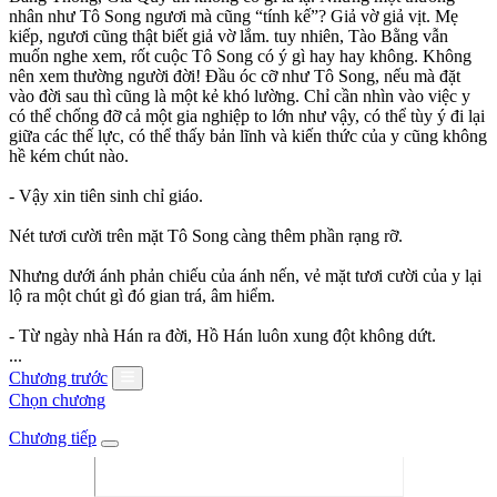
nhân như Tô Song ngươi mà cũng “tính kế”? Giả vờ giả vịt. Mẹ
kiếp, ngươi cũng thật biết giả vờ lắm. tuy nhiên, Tào Bằng vẫn
muốn nghe xem, rốt cuộc Tô Song có ý gì hay hay không. Không
nên xem thường người đời! Đầu óc cỡ như Tô Song, nếu mà đặt
vào đời sau thì cũng là một kẻ khó lường. Chỉ cần nhìn vào việc y
có thể chống đỡ cả một gia nghiệp to lớn như vậy, có thể tùy ý đi lại
giữa các thế lực, có thể thấy bản lĩnh và kiến thức của y cũng không
hề kém chút nào.
- Vậy xin tiên sinh chỉ giáo.
Nét tươi cười trên mặt Tô Song càng thêm phần rạng rỡ.
Nhưng dưới ánh phản chiếu của ánh nến, vẻ mặt tươi cười của y lại
lộ ra một chút gì đó gian trá, âm hiểm.
- Từ ngày nhà Hán ra đời, Hồ Hán luôn xung đột không dứt.
...
Chương trước
Chọn chương
Chương tiếp