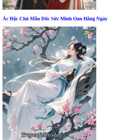
Ác Độc Chủ Mẫu Dốc Sức Minh Oan Hằng Ngày