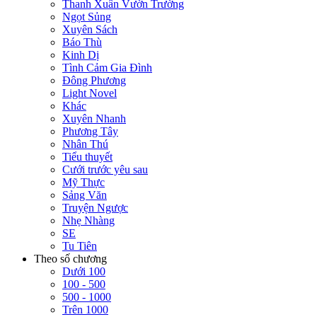
Thanh Xuân Vườn Trường
Ngọt Sủng
Xuyên Sách
Báo Thù
Kinh Dị
Tình Cảm Gia Đình
Đông Phương
Light Novel
Khác
Xuyên Nhanh
Phương Tây
Nhân Thú
Tiểu thuyết
Cưới trước yêu sau
Mỹ Thực
Sảng Văn
Truyện Ngược
Nhẹ Nhàng
SE
Tu Tiên
Theo số chương
Dưới 100
100 - 500
500 - 1000
Trên 1000