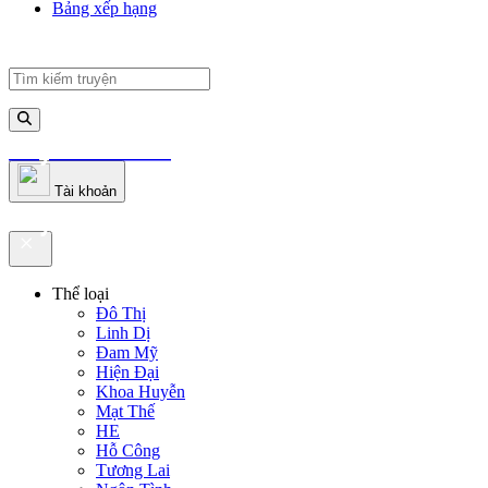
Bảng xếp hạng
truyenfullz.com
Tài khoản
truyenfullz.com
Thể loại
Đô Thị
Linh Dị
Đam Mỹ
Hiện Đại
Khoa Huyễn
Mạt Thế
HE
Hỗ Công
Tương Lai