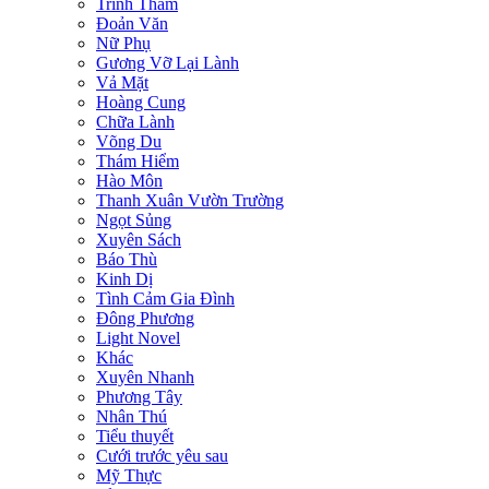
Trinh Thám
Đoản Văn
Nữ Phụ
Gương Vỡ Lại Lành
Vả Mặt
Hoàng Cung
Chữa Lành
Võng Du
Thám Hiểm
Hào Môn
Thanh Xuân Vườn Trường
Ngọt Sủng
Xuyên Sách
Báo Thù
Kinh Dị
Tình Cảm Gia Đình
Đông Phương
Light Novel
Khác
Xuyên Nhanh
Phương Tây
Nhân Thú
Tiểu thuyết
Cưới trước yêu sau
Mỹ Thực