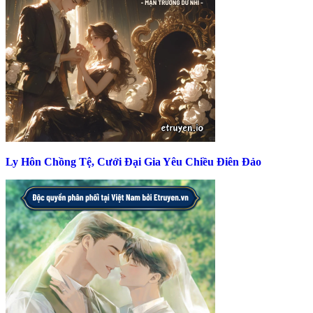
Ly Hôn Chồng Tệ, Cưới Đại Gia Yêu Chiều Điên Đảo