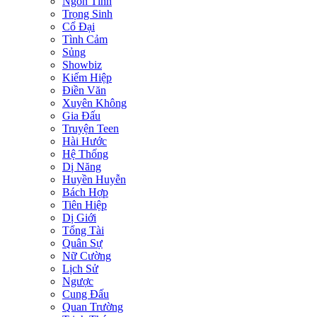
Ngôn Tình
Trọng Sinh
Cổ Đại
Tình Cảm
Sủng
Showbiz
Kiếm Hiệp
Điền Văn
Xuyên Không
Gia Đấu
Truyện Teen
Hài Hước
Hệ Thống
Dị Năng
Huyền Huyễn
Bách Hợp
Tiên Hiệp
Dị Giới
Tổng Tài
Quân Sự
Nữ Cường
Lịch Sử
Ngược
Cung Đấu
Quan Trường