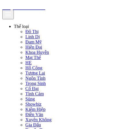
truyenfullz.com
Thể loại
Đô Thị
Linh Dị
Đam Mỹ
Hiện Đại
Khoa Huyễn
Mạt Thế
HE
Hỗ Công
Tương Lai
Ngôn Tình
Trọng Sinh
Cổ Đại
Tình Cảm
Sủng
Showbiz
Kiếm Hiệp
Điền Văn
Xuyên Không
Gia Đấu