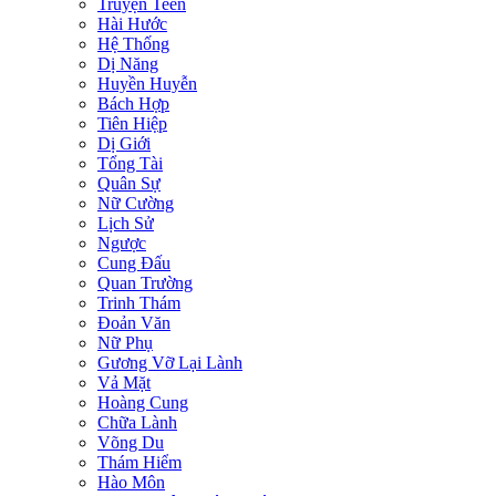
Truyện Teen
Hài Hước
Hệ Thống
Dị Năng
Huyền Huyễn
Bách Hợp
Tiên Hiệp
Dị Giới
Tổng Tài
Quân Sự
Nữ Cường
Lịch Sử
Ngược
Cung Đấu
Quan Trường
Trinh Thám
Đoản Văn
Nữ Phụ
Gương Vỡ Lại Lành
Vả Mặt
Hoàng Cung
Chữa Lành
Võng Du
Thám Hiểm
Hào Môn