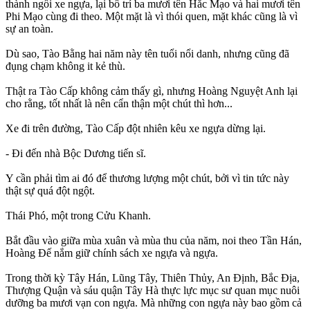
thành ngồi xe ngựa, lại bố trí ba mươi tên Hắc Mạo và hai mươi tên
Phi Mạo cùng đi theo. Một mặt là vì thói quen, mặt khác cũng là vì
sự an toàn.
Dù sao, Tào Bằng hai năm này tên tuổi nổi danh, nhưng cũng đã
đụng chạm không it kẻ thù.
Thật ra Tào Cấp không cảm thấy gì, nhưng Hoàng Nguyệt Anh lại
cho rằng, tốt nhất là nên cẩn thận một chút thì hơn...
Xe đi trên đường, Tào Cấp đột nhiên kêu xe ngựa dừng lại.
- Đi đến nhà Bộc Dương tiến sĩ.
Y cần phải tìm ai đó để thương lượng một chút, bởi vì tin tức này
thật sự quá đột ngột.
Thái Phó, một trong Cửu Khanh.
Bắt đầu vào giữa mùa xuân và mùa thu của năm, noi theo Tần Hán,
Hoàng Đế nắm giữ chính sách xe ngựa và ngựa.
Trong thời kỳ Tây Hán, Lũng Tây, Thiên Thủy, An Định, Bắc Địa,
Thượng Quận và sáu quận Tây Hà thực lực mục sư quan mục nuôi
dưỡng ba mươi vạn con ngựa. Mà những con ngựa này bao gồm cả