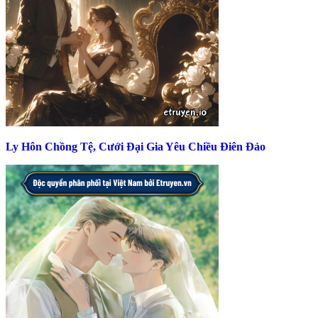
Ly Hôn Chồng Tệ, Cưới Đại Gia Yêu Chiều Điên Đảo