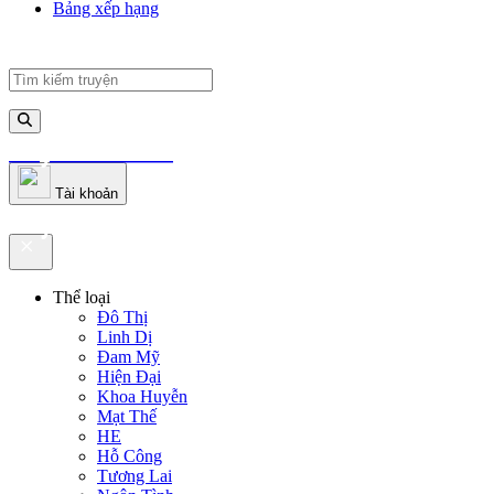
Bảng xếp hạng
truyenfullz.com
Tài khoản
truyenfullz.com
Thể loại
Đô Thị
Linh Dị
Đam Mỹ
Hiện Đại
Khoa Huyễn
Mạt Thế
HE
Hỗ Công
Tương Lai