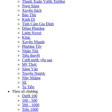
Thanh Xuân Vườn Trường
Ngọt Sủng
Xuyên Sách
Báo Thù
Kinh Dị
Tình Cảm Gia Đình
Đông Phương
Light Novel
Khác
Xuyên Nhanh
Phương Tây
Nhân Thú
Tiểu thuyết
Cưới trước yêu sau
Mỹ Thực
Sảng Văn
Truyện Ngược
Nhẹ Nhàng
SE
Tu Tiên
Theo số chương
Dưới 100
100 - 500
500 - 1000
Trên 1000