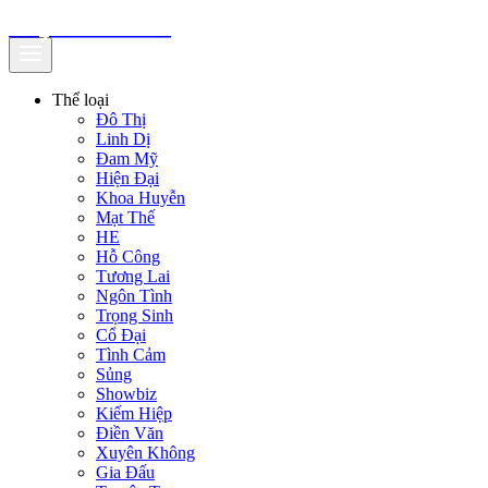
truyenfullz.com
Thể loại
Đô Thị
Linh Dị
Đam Mỹ
Hiện Đại
Khoa Huyễn
Mạt Thế
HE
Hỗ Công
Tương Lai
Ngôn Tình
Trọng Sinh
Cổ Đại
Tình Cảm
Sủng
Showbiz
Kiếm Hiệp
Điền Văn
Xuyên Không
Gia Đấu