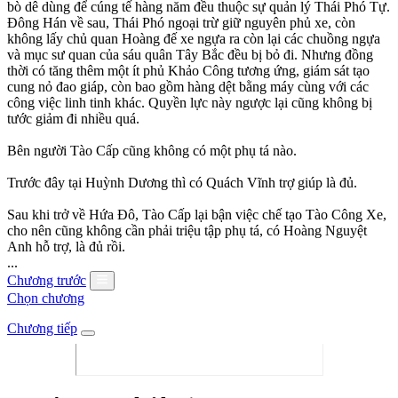
bò dê dùng để cúng tế hàng năm đều thuộc sự quản lý Thái Phó Tự.
Đông Hán về sau, Thái Phó ngoại trừ giữ nguyên phủ xe, còn
không lấy chủ quan Hoàng đế xe ngựa ra còn lại các chuồng ngựa
và mục sư quan của sáu quân Tây Bắc đều bị bỏ đi. Nhưng đồng
thời có tăng thêm một ít phủ Khảo Công tương ứng, giám sát tạo
cung nỏ đao giáp, còn bao gồm hàng dệt bằng máy cùng với các
công việc linh tinh khác. Quyền lực này ngược lại cũng không bị
tước giảm đi nhiều quá.
Bên người Tào Cấp cũng không có một phụ tá nào.
Trước đây tại Huỳnh Dương thì có Quách Vĩnh trợ giúp là đủ.
Sau khi trở về Hứa Đô, Tào Cấp lại bận việc chế tạo Tào Công Xe,
cho nên cũng không cần phải triệu tập phụ tá, có Hoàng Nguyệt
Anh hỗ trợ, là đủ rồi.
...
Chương trước
Chọn chương
Chương tiếp