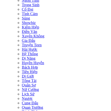
Ngôn Tình
Trọng Sinh
Cổ Đại
Tình Cảm
Sủng
Showbiz
Kiếm Hiệp
Điền Văn
Xuyên Không
Gia Đấu
Truyện Teen
Hài Hước
Hệ Thống
Dị Năng
Huyền Huyễn
Bách Hợp
Tiên Hiệp
Dị Giới
Tổng Tài
Quân Sự
Nữ Cường
Lịch Sử
Ngược
Cung Đấu
Quan Trường