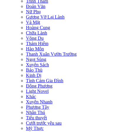
Trinh Thám
Đoản Văn
Nữ Phụ
Gương Vỡ Lại Lành
Vả Mặt
Hoàng Cung
Chữa Lành
Võng Du
Thám Hiểm
Hào Môn
Thanh Xuân Vườn Trường
Ngọt Sủng
Xuyên Sách
Báo Thù
Kinh Dị
Tình Cảm Gia Đình
Đông Phương
Light Novel
Khác
Xuyên Nhanh
Phương Tây
Nhân Thú
Tiểu thuyết
Cưới trước yêu sau
Mỹ Thực