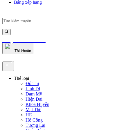
Bảng xếp hạng
truyenfullz.com
Tài khoản
truyenfullz.com
Thể loại
Đô Thị
Linh Dị
Đam Mỹ
Hiện Đại
Khoa Huyễn
Mạt Thế
HE
Hỗ Công
Tương Lai