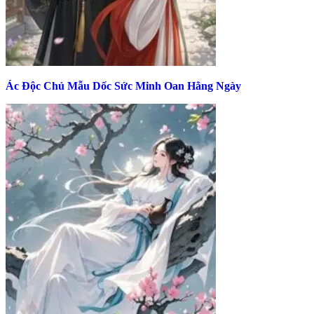
Ác Độc Chủ Mẫu Dốc Sức Minh Oan Hằng Ngày