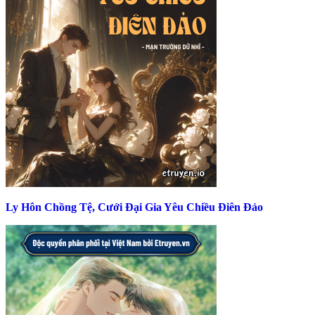
Ly Hôn Chồng Tệ, Cưới Đại Gia Yêu Chiều Điên Đảo