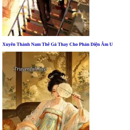
Xuyên Thành Nam Thê Gả Thay Cho Phản Diện Âm U