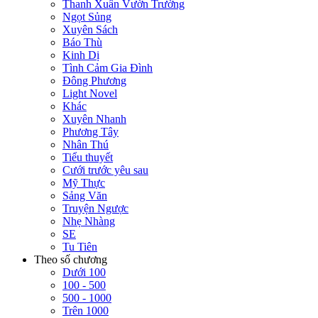
Thanh Xuân Vườn Trường
Ngọt Sủng
Xuyên Sách
Báo Thù
Kinh Dị
Tình Cảm Gia Đình
Đông Phương
Light Novel
Khác
Xuyên Nhanh
Phương Tây
Nhân Thú
Tiểu thuyết
Cưới trước yêu sau
Mỹ Thực
Sảng Văn
Truyện Ngược
Nhẹ Nhàng
SE
Tu Tiên
Theo số chương
Dưới 100
100 - 500
500 - 1000
Trên 1000