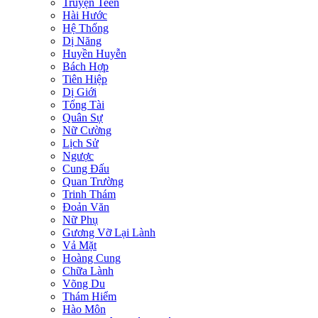
Truyện Teen
Hài Hước
Hệ Thống
Dị Năng
Huyền Huyễn
Bách Hợp
Tiên Hiệp
Dị Giới
Tổng Tài
Quân Sự
Nữ Cường
Lịch Sử
Ngược
Cung Đấu
Quan Trường
Trinh Thám
Đoản Văn
Nữ Phụ
Gương Vỡ Lại Lành
Vả Mặt
Hoàng Cung
Chữa Lành
Võng Du
Thám Hiểm
Hào Môn