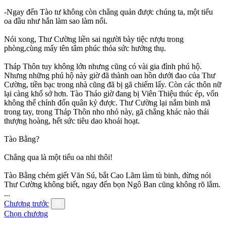
-Ngay đến Tào tư không còn chẳng quản được chúng ta, một tiểu
oa đầu như hắn làm sao làm nổi.
Nói xong, Thư Cường liền sai người bày tiệc rượu trong
phòng,cùng mấy tên tâm phúc thỏa sức hưởng thụ.
Tháp Thôn tuy không lớn nhưng cũng có vài gia đình phú hộ.
Nhưng những phú hộ này giờ đã thành oan hồn dưới đao của Thư
Cường, tiền bạc trong nhà cũng đã bị gã chiếm lấy. Còn các thôn nữ
lại càng khổ sở hơn. Tào Tháo giờ đang bị Viên Thiệu thúc ép, vốn
không thể chỉnh đốn quân kỷ được. Thư Cường lại nắm binh mã
trong tay, trong Tháp Thôn nho nhỏ này, gã chẳng khác nào thái
thượng hoàng, hết sức tiêu dao khoái hoạt.
Tào Bằng?
Chẳng qua là một tiểu oa nhi thôi!
Tào Bằng chém giết Văn Sú, bắt Cao Lãm làm tù binh, đừng nói
Thư Cường không biết, ngay đến bọn Ngô Ban cũng không rõ lắm.
...
Chương trước
Chọn chương