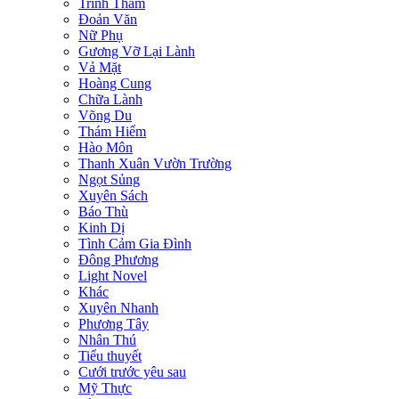
Trinh Thám
Đoản Văn
Nữ Phụ
Gương Vỡ Lại Lành
Vả Mặt
Hoàng Cung
Chữa Lành
Võng Du
Thám Hiểm
Hào Môn
Thanh Xuân Vườn Trường
Ngọt Sủng
Xuyên Sách
Báo Thù
Kinh Dị
Tình Cảm Gia Đình
Đông Phương
Light Novel
Khác
Xuyên Nhanh
Phương Tây
Nhân Thú
Tiểu thuyết
Cưới trước yêu sau
Mỹ Thực