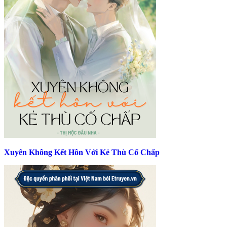
Xuyên Không Kết Hôn Với Kẻ Thù Cố Chấp