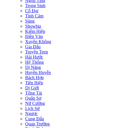
Ngôn Tình
Trọng Sinh
Cổ Đại
Tình Cảm
Sủng
Showbiz
Kiếm Hiệp
Điền Văn
Xuyên Không
Gia Đấu
Truyện Teen
Hài Hước
Hệ Thống
Dị Năng
Huyền Huyễn
Bách Hợp
Tiên Hiệp
Dị Giới
Tổng Tài
Quân Sự
Nữ Cường
Lịch Sử
Ngược
Cung Đấu
Quan Trường