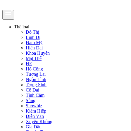
truyenfullz.com
Thể loại
Đô Thị
Linh Dị
Đam Mỹ
Hiện Đại
Khoa Huyễn
Mạt Thế
HE
Hỗ Công
Tương Lai
Ngôn Tình
Trọng Sinh
Cổ Đại
Tình Cảm
Sủng
Showbiz
Kiếm Hiệp
Điền Văn
Xuyên Không
Gia Đấu