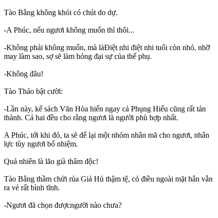
Tào Bằng không khỏi có chút do dự.
-A Phúc, nếu ngươi không muốn thì thôi...
-Không phải không muốn, mà làĐiệt nhi điệt nhi tuổi còn nhỏ, nhỡ
may làm sao, sợ sẽ làm hỏng đại sự của thế phụ.
-Không đâu!
Tào Tháo bật cười:
-Lần này, kế sách Văn Hòa hiến ngay cả Phụng Hiếu cũng rất tán
thành. Cả hai đều cho rằng ngươi là người phù hợp nhất.
A Phúc, tới khi đó, ta sẽ để lại một nhóm nhân mã cho ngươi, nhân
lực tùy ngươi bổ nhiệm.
Quả nhiên là lão già thâm độc!
Tào Bằng thầm chửi rủa Giả Hủ thậm tệ, có điều ngoài mặt hắn vẫn
ra vẻ rất bình tĩnh.
-Ngươi đã chọn đượcngười nào chưa?