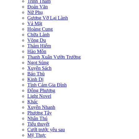
Trinh Thám
Đoản Văn
Nữ Phụ
Gương Vỡ Lại Lành
Vả Mặt
Hoàng Cung
Chữa Lành
Võng Du
Thám Hiểm
Hào Môn
Thanh Xuân Vườn Trường
Ngọt Sủng
Xuyên Sách
Báo Thù
Kinh Dị
Tình Cảm Gia Đình
Đông Phương
Light Novel
Khác
Xuyên Nhanh
Phương Tây
Nhân Thú
Tiểu thuyết
Cưới trước yêu sau
Mỹ Thực