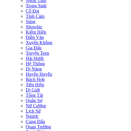
Ngôn Tình
Trọng Sinh
Cổ Đại
Tình Cảm
Sủng
Showbiz
Kiếm Hiệp
Điền Văn
Xuyên Không
Gia Đấu
Truyện Teen
Hài Hước
Hệ Thống
Dị Năng
Huyền Huyễn
Bách Hợp
Tiên Hiệp
Dị Giới
Tổng Tài
Quân Sự
Nữ Cường
Lịch Sử
Ngược
Cung Đấu
Quan Trường