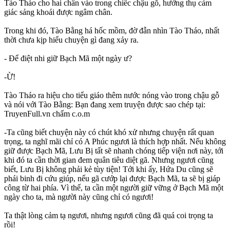
Tào Tháo cho hai chân vào trong chiếc chậu gỗ, hưởng thụ cảm
giác sảng khoái được ngâm chân.
Trong khi đó, Tào Bằng há hốc mồm, đờ đẫn nhìn Tào Tháo, nhất
thời chưa kịp hiểu chuyện gì đang xảy ra.
- Để điệt nhi giữ Bạch Mã một ngày ư?
-Ừ!
Tào Tháo ra hiệu cho tiểu giáo thêm nước nóng vào trong chậu gỗ
và nói với Tào Bằng: Bạn đang xem truyện được sao chép tại:
TruyenFull.vn chấm c.o.m
-Ta cũng biết chuyện này có chút khó xử nhưng chuyện rất quan
trọng, ta nghĩ mãi chỉ có A Phúc ngươi là thích hợp nhất. Nếu không
giữ được Bạch Mã, Lưu Bị tất sẽ nhanh chóng tiếp viện nơi này, tới
khi đó ta cần thời gian đem quân tiêu diệt gã. Nhưng ngươi cũng
biết, Lưu Bị không phải kẻ tùy tiện! Tới khi ấy, Hứa Du cũng sẽ
phái binh đi cứu giúp, nếu gã cướp lại được Bạch Mã, ta sẽ bị giáp
công từ hai phía. Vì thế, ta cần một người giữ vững ở Bạch Mã một
ngày cho ta, mà người này cũng chỉ có ngươi!
Ta thật lòng cảm tạ ngươi, nhưng ngươi cũng đã quá coi trọng ta
rồi!