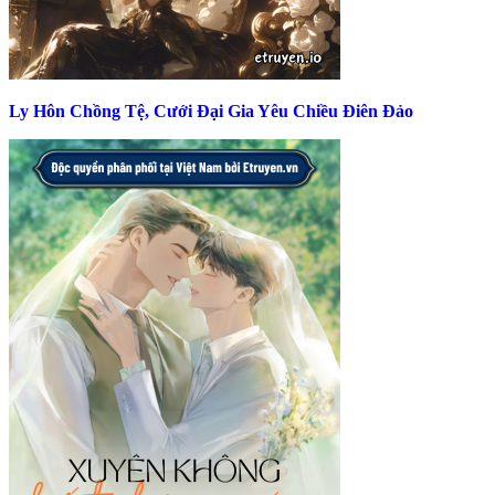
Ly Hôn Chồng Tệ, Cưới Đại Gia Yêu Chiều Điên Đảo