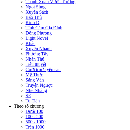
Thanh Xuân Vườn Trường
Ngọt Sủng
Xuyên Sách
Báo Thù
Kinh Dị
Tình Cảm Gia Đình
Đông Phương
Light Novel
Khác
Xuyên Nhanh
Phương Tây
Nhân Thú
Tiểu thuyết
Cưới trước yêu sau
Mỹ Thực
Sảng Văn
Truyện Ngược
Nhẹ Nhàng
SE
Tu Tiên
Theo số chương
Dưới 100
100 - 500
500 - 1000
Trên 1000