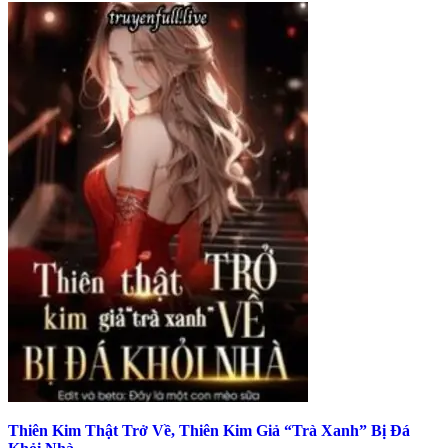
Thiên Kim Thật Trở Về, Thiên Kim Giả “Trà Xanh” Bị Đá