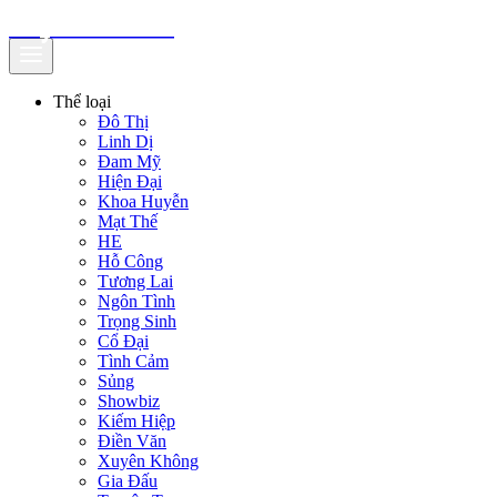
truyenfullz.com
Thể loại
Đô Thị
Linh Dị
Đam Mỹ
Hiện Đại
Khoa Huyễn
Mạt Thế
HE
Hỗ Công
Tương Lai
Ngôn Tình
Trọng Sinh
Cổ Đại
Tình Cảm
Sủng
Showbiz
Kiếm Hiệp
Điền Văn
Xuyên Không
Gia Đấu