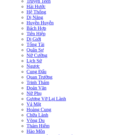
Truyện Teen
Hài Hước
Hệ Thống
Dị Năng
Huyền Huyễn
Bách Hợp
Tiên Hiệp
Dị Giới
Tổng Tài
Quân Sự
Nữ Cường
Lịch Sử
Ngược
Cung Đấu
Quan Trường
Trinh Thám
Đoản Văn
Nữ Phụ
Gương Vỡ Lại Lành
Vả Mặt
Hoàng Cung
Chữa Lành
Võng Du
Thám Hiểm
Hào Môn