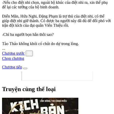
-Nếu cho điệt nhi chọn, ngoài bộ khúc của điệt nhi ra, xin thế phụ
để lại các tướng của bộ binh doanh.
Điển Mãn, Hứa Nghi, Đặng Phạm là trợ thủ của điệt nhi, có thể
giúp điệt nhi giữ thành. Có được ba người này đã đủ để đối phó với
trận đột kích của đại quân Viên Thiệu rồi.
-Chỉ ba người bọn hắn thôi sao?
Tào Tháo không khỏi có chút do dự trong lòng.
...
Chương trước
Chọn chương
Chương tiếp
Truyện cùng thể loại