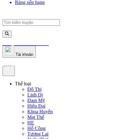
Bảng xếp hạng
truyenfullz.com
Tài khoản
truyenfullz.com
Thể loại
Đô Thị
Linh Dị
Đam Mỹ
Hiện Đại
Khoa Huyễn
Mạt Thế
HE
Hỗ Công
Tương Lai