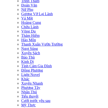
Trinh Thám
Đoản Văn
Nữ Phụ
Gương Vỡ Lại Lành
Vả Mặt
Hoàng Cung
Chữa Lành
Võng Du
Thám Hiểm
Hào Môn
Thanh Xuân Vườn Trường
Ngọt Sủng
Xuyên Sách
Báo Thù
Kinh Dị
Tình Cảm Gia Đình
Đông Phương
Light Novel
Khác
Xuyên Nhanh
Phương Tây
Nhân Thú
Tiểu thuyết
Cưới trước yêu sau
Mỹ Thực