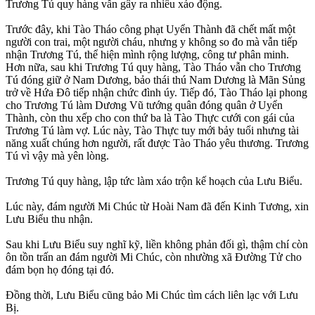
Trương Tú quy hàng vẫn gây ra nhiều xáo động.
Trước đây, khi Tào Tháo công phạt Uyển Thành đã chết mất một
người con trai, một người cháu, nhưng y không so đo mà vẫn tiếp
nhận Trương Tú, thể hiện mình rộng lượng, công tư phân minh.
Hơn nữa, sau khi Trương Tú quy hàng, Tào Tháo vẫn cho Trương
Tú đóng giữ ở Nam Dương, bảo thái thú Nam Dương là Mãn Sủng
trở về Hứa Đô tiếp nhận chức đình úy. Tiếp đó, Tào Tháo lại phong
cho Trương Tú làm Dương Vũ tướng quân đóng quân ở Uyển
Thành, còn thu xếp cho con thứ ba là Tào Thực cưới con gái của
Trương Tú làm vợ. Lúc này, Tào Thực tuy mới bảy tuổi nhưng tài
năng xuất chúng hơn người, rất được Tào Tháo yêu thương. Trương
Tú vì vậy mà yên lòng.
Trương Tú quy hàng, lập tức làm xáo trộn kế hoạch của Lưu Biểu.
Lúc này, đám người Mi Chúc từ Hoài Nam đã đến Kinh Tương, xin
Lưu Biểu thu nhận.
Sau khi Lưu Biểu suy nghĩ kỹ, liền không phản đối gì, thậm chí còn
ôn tồn trấn an đám người Mi Chúc, còn nhường xã Đường Tử cho
đám bọn họ đóng tại đó.
Đồng thời, Lưu Biểu cũng bảo Mi Chúc tìm cách liên lạc với Lưu
Bị.