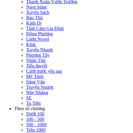
Thanh Xuân Vườn Trường
Ngọt Sủng
Xuyên Sách
Báo Thù
Kinh Dị
Tình Cảm Gia Đình
Đông Phương
Light Novel
Khác
Xuyên Nhanh
Phương Tây
Nhân Thú
Tiểu thuyết
Cưới trước yêu sau
Mỹ Thực
Sảng Văn
Truyện Ngược
Nhẹ Nhàng
SE
Tu Tiên
Theo số chương
Dưới 100
100 - 500
500 - 1000
Trên 1000