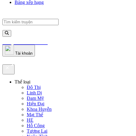
Bảng xếp hạng
truyenfullz.com
Tài khoản
truyenfullz.com
Thể loại
Đô Thị
Linh Dị
Đam Mỹ
Hiện Đại
Khoa Huyễn
Mạt Thế
HE
Hỗ Công
Tương Lai