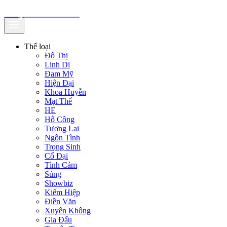
truyenfullz.com
Thể loại
Đô Thị
Linh Dị
Đam Mỹ
Hiện Đại
Khoa Huyễn
Mạt Thế
HE
Hỗ Công
Tương Lai
Ngôn Tình
Trọng Sinh
Cổ Đại
Tình Cảm
Sủng
Showbiz
Kiếm Hiệp
Điền Văn
Xuyên Không
Gia Đấu