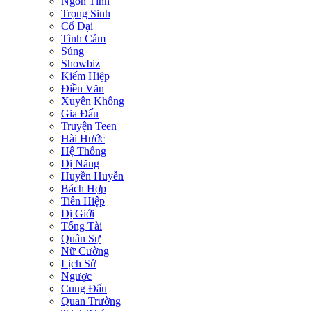
Ngôn Tình
Trọng Sinh
Cổ Đại
Tình Cảm
Sủng
Showbiz
Kiếm Hiệp
Điền Văn
Xuyên Không
Gia Đấu
Truyện Teen
Hài Hước
Hệ Thống
Dị Năng
Huyền Huyễn
Bách Hợp
Tiên Hiệp
Dị Giới
Tổng Tài
Quân Sự
Nữ Cường
Lịch Sử
Ngược
Cung Đấu
Quan Trường