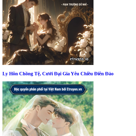
Ly Hôn Chồng Tệ, Cưới Đại Gia Yêu Chiều Điên Đảo