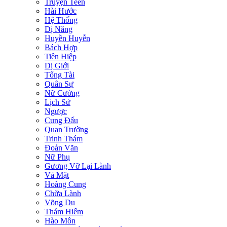
Truyện Teen
Hài Hước
Hệ Thống
Dị Năng
Huyền Huyễn
Bách Hợp
Tiên Hiệp
Dị Giới
Tổng Tài
Quân Sự
Nữ Cường
Lịch Sử
Ngược
Cung Đấu
Quan Trường
Trinh Thám
Đoản Văn
Nữ Phụ
Gương Vỡ Lại Lành
Vả Mặt
Hoàng Cung
Chữa Lành
Võng Du
Thám Hiểm
Hào Môn