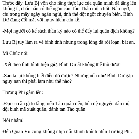
Trước đây, Lưu Bị vốn cho rằng thực lực của quân mình đã tăng lên
không ít, chắc hẳn có thể ngăn cản Tào Tháo một chút. Nào ngờ,
chỉ trong mấy ngày ngắn ngủi, tình thế đột ngột chuyển biến, Bình
Dư đang đối mặt với nguy hiểm cận kề.
-Mọi người có kế sách thần kỳ nào có thể đẩy lui quân địch không?
Lưu Bị tuy làm ra vẻ bình tĩnh nhưng trong lòng đã rối loạn, bất an.
Mi Chúc nói:
-Xét theo tình hình hiện giờ, Bình Dư ắt không thể thủ được.
-Sao ta lại không biết điều đó được? Nhưng nếu như Bình Dư gặp
nguy nan thì phải làm như thế nào?
Trương Phi gầm lên:
-Đại ca cần gì lo lắng, nếu Tào quân đến, tiểu đệ nguyện dẫn một
đội binh mã xuất quân, đánh tan Tào quân.
Nói nhảm!
Đến Quan Vũ cũng không nhịn nổi khinh khỉnh nhìn Trương Phi.