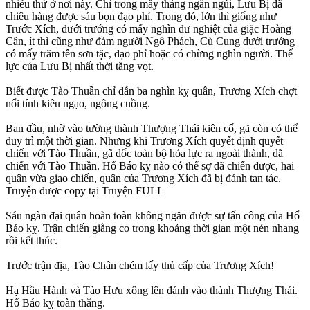
nhiều thứ ở nơi này. Chỉ trong mấy tháng ngắn ngủi, Lưu Bị đã
chiêu hàng được sáu bọn đạo phỉ. Trong đó, lớn thì giống như
Trước Xích, dưới trướng có mấy nghìn dư nghiệt của giặc Hoàng
Cân, ít thì cũng như đám người Ngô Phách, Cù Cung dưới trướng
có mấy trăm tên sơn tặc, đạo phỉ hoặc có chừng nghìn người. Thế
lực của Lưu Bị nhất thời tăng vọt.
Biết được Tào Thuần chỉ dẫn ba nghìn kỵ quân, Trương Xích chợt
nổi tính kiêu ngạo, ngông cuồng.
Ban đầu, nhờ vào tường thành Thượng Thái kiên cố, gã còn có thể
duy trì một thời gian. Nhưng khi Trương Xích quyết định quyết
chiến với Tào Thuần, gã dốc toàn bộ hỏa lực ra ngoài thành, dã
chiến với Tào Thuần. Hổ Báo kỵ nào có thể sợ dã chiến được, hai
quân vừa giao chiến, quân của Trương Xích đã bị đánh tan tác.
Truyện được copy tại Truyện FULL
Sáu ngàn đại quân hoàn toàn không ngăn được sự tấn công của Hổ
Báo kỵ. Trận chiến giằng co trong khoảng thời gian một nén nhang
rồi kết thúc.
Trước trận địa, Tào Chân chém lấy thủ cấp của Trương Xích!
Hạ Hầu Hành và Tào Hưu xông lên đánh vào thành Thượng Thái.
Hổ Báo kỵ toàn thắng.