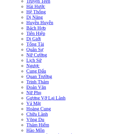
Truyện Teen
Hài Hước
Hệ Thống
Dị Năng
Huyền Huyễn
Bách Hợp
Tiên Hiệp
Dị Giới
Tổng Tài
Quân Sự
Nữ Cường
Lịch Sử
Ngược
Cung Đấu
Quan Trường
Trinh Thám
Đoản Văn
Nữ Phụ
Gương Vỡ Lại Lành
Vả Mặt
Hoàng Cung
Chữa Lành
Võng Du
Thám Hiểm
Hào Môn