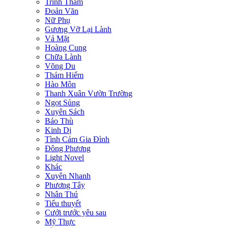
Trinh Thám
Đoản Văn
Nữ Phụ
Gương Vỡ Lại Lành
Vả Mặt
Hoàng Cung
Chữa Lành
Võng Du
Thám Hiểm
Hào Môn
Thanh Xuân Vườn Trường
Ngọt Sủng
Xuyên Sách
Báo Thù
Kinh Dị
Tình Cảm Gia Đình
Đông Phương
Light Novel
Khác
Xuyên Nhanh
Phương Tây
Nhân Thú
Tiểu thuyết
Cưới trước yêu sau
Mỹ Thực