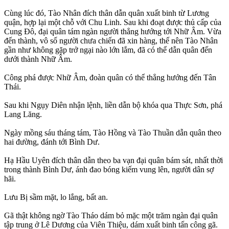
Cùng lúc đó, Tào Nhân đích thân dẫn quân xuất binh từ Lương
quận, hợp lại một chỗ với Chu Linh. Sau khi đoạt được thủ cấp của
Cung Đô, đại quân tám ngàn người thẳng hướng tới Nhữ Âm. Vừa
đến thành, vô số người chưa chiến đã xin hàng, thế nên Tào Nhân
gần như không gặp trở ngại nào lớn lắm, đã có thể dẫn quân đến
dưới thành Nhữ Âm.
Công phá được Nhữ Âm, đoàn quân có thể thẳng hướng đến Tân
Thái.
Sau khi Ngụy Diên nhận lệnh, liền dẫn bộ khóa qua Thực Sơn, phá
Lang Lăng.
Ngày mồng sáu tháng tám, Tào Hồng và Tào Thuần dẫn quân theo
hai đường, đánh tới Bình Dư.
Hạ Hầu Uyên đích thân dẫn theo ba vạn đại quân bám sát, nhất thời
trong thành Bình Dư, ánh đao bóng kiếm vung lên, người dân sợ
hãi.
Lưu Bị sầm mặt, lo lắng, bất an.
Gã thật không ngờ Tào Tháo dám bỏ mặc một trăm ngàn đại quân
tập trung ở Lê Dương của Viên Thiệu, dám xuất binh tấn công gã.