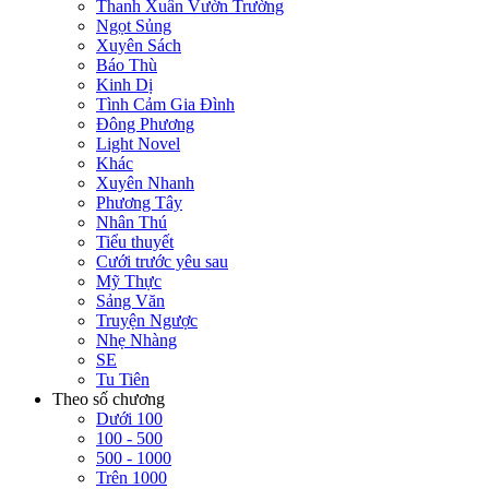
Thanh Xuân Vườn Trường
Ngọt Sủng
Xuyên Sách
Báo Thù
Kinh Dị
Tình Cảm Gia Đình
Đông Phương
Light Novel
Khác
Xuyên Nhanh
Phương Tây
Nhân Thú
Tiểu thuyết
Cưới trước yêu sau
Mỹ Thực
Sảng Văn
Truyện Ngược
Nhẹ Nhàng
SE
Tu Tiên
Theo số chương
Dưới 100
100 - 500
500 - 1000
Trên 1000