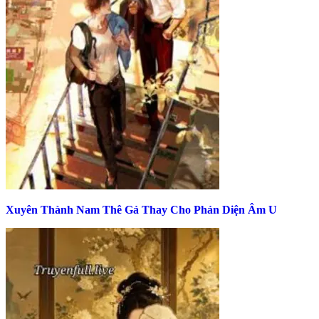
Xuyên Thành Nam Thê Gả Thay Cho Phản Diện Âm U