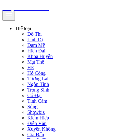
truyenfullz.com
Thể loại
Đô Thị
Linh Dị
Đam Mỹ
Hiện Đại
Khoa Huyễn
Mạt Thế
HE
Hỗ Công
Tương Lai
Ngôn Tình
Trọng Sinh
Cổ Đại
Tình Cảm
Sủng
Showbiz
Kiếm Hiệp
Điền Văn
Xuyên Không
Gia Đấu