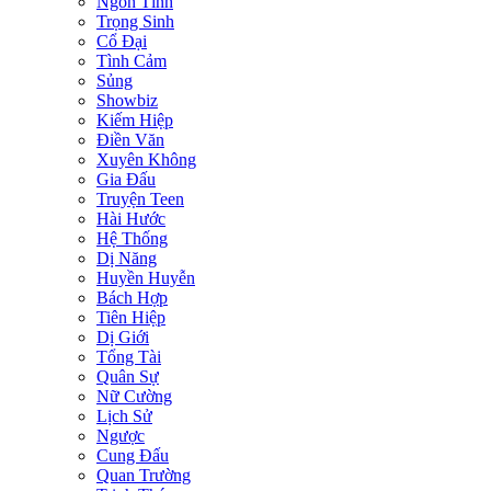
Ngôn Tình
Trọng Sinh
Cổ Đại
Tình Cảm
Sủng
Showbiz
Kiếm Hiệp
Điền Văn
Xuyên Không
Gia Đấu
Truyện Teen
Hài Hước
Hệ Thống
Dị Năng
Huyền Huyễn
Bách Hợp
Tiên Hiệp
Dị Giới
Tổng Tài
Quân Sự
Nữ Cường
Lịch Sử
Ngược
Cung Đấu
Quan Trường