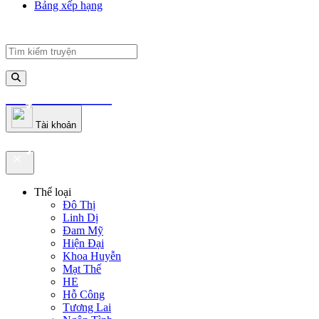
Bảng xếp hạng
truyenfullz.com
Tài khoản
truyenfullz.com
Thể loại
Đô Thị
Linh Dị
Đam Mỹ
Hiện Đại
Khoa Huyễn
Mạt Thế
HE
Hỗ Công
Tương Lai