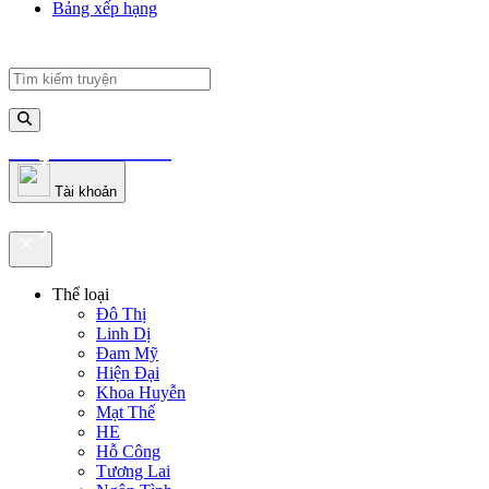
Bảng xếp hạng
truyenfullz.com
Tài khoản
truyenfullz.com
Thể loại
Đô Thị
Linh Dị
Đam Mỹ
Hiện Đại
Khoa Huyễn
Mạt Thế
HE
Hỗ Công
Tương Lai