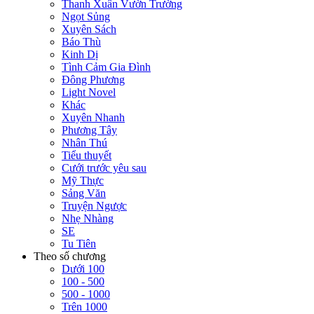
Thanh Xuân Vườn Trường
Ngọt Sủng
Xuyên Sách
Báo Thù
Kinh Dị
Tình Cảm Gia Đình
Đông Phương
Light Novel
Khác
Xuyên Nhanh
Phương Tây
Nhân Thú
Tiểu thuyết
Cưới trước yêu sau
Mỹ Thực
Sảng Văn
Truyện Ngược
Nhẹ Nhàng
SE
Tu Tiên
Theo số chương
Dưới 100
100 - 500
500 - 1000
Trên 1000