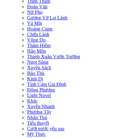
Trinh Thám
Đoản Văn
Nữ Phụ
Gương Vỡ Lại Lành
Vả Mặt
Hoàng Cung
Chữa Lành
Võng Du
Thám Hiểm
Hào Môn
Thanh Xuân Vườn Trường
Ngọt Sủng
Xuyên Sách
Báo Thù
Kinh Dị
Tình Cảm Gia Đình
Đông Phương
Light Novel
Khác
Xuyên Nhanh
Phương Tây
Nhân Thú
Tiểu thuyết
Cưới trước yêu sau
Mỹ Thực