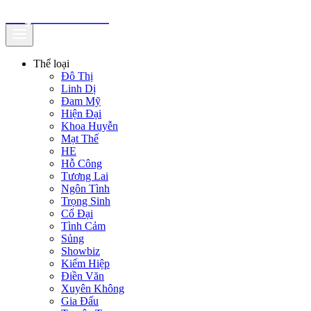
truyenfullz.com
Thể loại
Đô Thị
Linh Dị
Đam Mỹ
Hiện Đại
Khoa Huyễn
Mạt Thế
HE
Hỗ Công
Tương Lai
Ngôn Tình
Trọng Sinh
Cổ Đại
Tình Cảm
Sủng
Showbiz
Kiếm Hiệp
Điền Văn
Xuyên Không
Gia Đấu