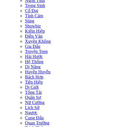
Ngôn Tình
Trọng Sinh
Cổ Đại
Tình Cảm
Sủng
Showbiz
Kiếm Hiệp
Điền Văn
Xuyên Không
Gia Đấu
Truyện Teen
Hài Hước
Hệ Thống
Dị Năng
Huyền Huyễn
Bách Hợp
Tiên Hiệp
Dị Giới
Tổng Tài
Quân Sự
Nữ Cường
Lịch Sử
Ngược
Cung Đấu
Quan Trường