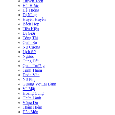
Truyện Teen
Hài Hước
Hệ Thống
Dị Năng
Huyền Huyễn
Bách Hợp
Tiên Hiệp
Dị Giới
Tổng Tài
Quân Sự
Nữ Cường
Lịch Sử
Ngược
Cung Đấu
Quan Trường
Trinh Thám
Đoản Văn
Nữ Phụ
Gương Vỡ Lại Lành
Vả Mặt
Hoàng Cung
Chữa Lành
Võng Du
Thám Hiểm
Hào Môn