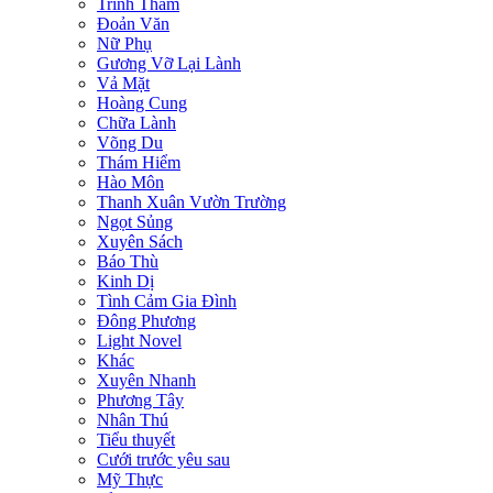
Trinh Thám
Đoản Văn
Nữ Phụ
Gương Vỡ Lại Lành
Vả Mặt
Hoàng Cung
Chữa Lành
Võng Du
Thám Hiểm
Hào Môn
Thanh Xuân Vườn Trường
Ngọt Sủng
Xuyên Sách
Báo Thù
Kinh Dị
Tình Cảm Gia Đình
Đông Phương
Light Novel
Khác
Xuyên Nhanh
Phương Tây
Nhân Thú
Tiểu thuyết
Cưới trước yêu sau
Mỹ Thực