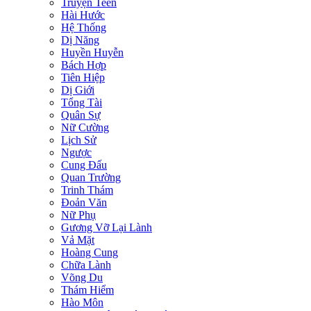
Truyện Teen
Hài Hước
Hệ Thống
Dị Năng
Huyền Huyễn
Bách Hợp
Tiên Hiệp
Dị Giới
Tổng Tài
Quân Sự
Nữ Cường
Lịch Sử
Ngược
Cung Đấu
Quan Trường
Trinh Thám
Đoản Văn
Nữ Phụ
Gương Vỡ Lại Lành
Vả Mặt
Hoàng Cung
Chữa Lành
Võng Du
Thám Hiểm
Hào Môn