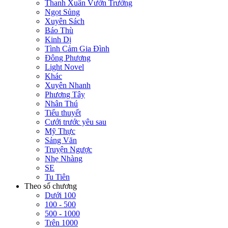
Thanh Xuân Vườn Trường
Ngọt Sủng
Xuyên Sách
Báo Thù
Kinh Dị
Tình Cảm Gia Đình
Đông Phương
Light Novel
Khác
Xuyên Nhanh
Phương Tây
Nhân Thú
Tiểu thuyết
Cưới trước yêu sau
Mỹ Thực
Sảng Văn
Truyện Ngược
Nhẹ Nhàng
SE
Tu Tiên
Theo số chương
Dưới 100
100 - 500
500 - 1000
Trên 1000