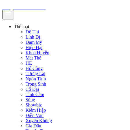
truyenfullz.com
Thể loại
Đô Thị
Linh Dị
Đam Mỹ
Hiện Đại
Khoa Huyễn
Mạt Thế
HE
Hỗ Công
Tương Lai
Ngôn Tình
Trọng Sinh
Cổ Đại
Tình Cảm
Sủng
Showbiz
Kiếm Hiệp
Điền Văn
Xuyên Không
Gia Đấu