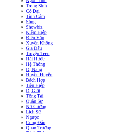
Ngôn Tình
Trọng Sinh
Cổ Đại
Tình Cảm
Sủng
Showbiz
Kiếm Hiệp
Điền Văn
Xuyên Không
Gia Đấu
Truyện Teen
Hài Hước
Hệ Thống
Dị Năng
Huyền Huyễn
Bách Hợp
Tiên Hiệp
Dị Giới
Tổng Tài
Quân Sự
Nữ Cường
Lịch Sử
Ngược
Cung Đấu
Quan Trường