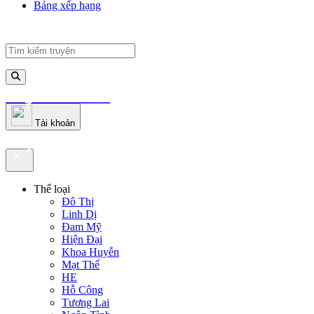
Bảng xếp hạng
truyenfullz.com
Tài khoản
truyenfullz.com
Thể loại
Đô Thị
Linh Dị
Đam Mỹ
Hiện Đại
Khoa Huyễn
Mạt Thế
HE
Hỗ Công
Tương Lai