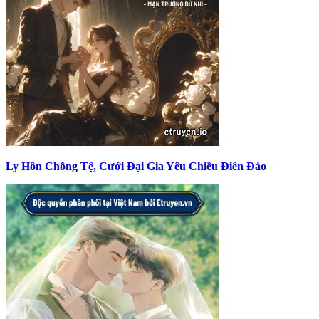
Ly Hôn Chồng Tệ, Cưới Đại Gia Yêu Chiều Điên Đảo