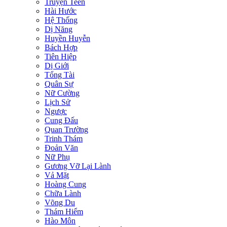
Truyện Teen
Hài Hước
Hệ Thống
Dị Năng
Huyền Huyễn
Bách Hợp
Tiên Hiệp
Dị Giới
Tổng Tài
Quân Sự
Nữ Cường
Lịch Sử
Ngược
Cung Đấu
Quan Trường
Trinh Thám
Đoản Văn
Nữ Phụ
Gương Vỡ Lại Lành
Vả Mặt
Hoàng Cung
Chữa Lành
Võng Du
Thám Hiểm
Hào Môn