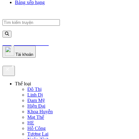
Bảng xếp hạng
truyenfullz.com
Tài khoản
truyenfullz.com
Thể loại
Đô Thị
Linh Dị
Đam Mỹ
Hiện Đại
Khoa Huyễn
Mạt Thế
HE
Hỗ Công
Tương Lai