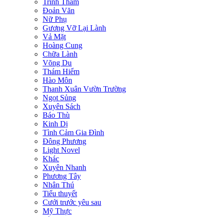
Trinh Thám
Đoản Văn
Nữ Phụ
Gương Vỡ Lại Lành
Vả Mặt
Hoàng Cung
Chữa Lành
Võng Du
Thám Hiểm
Hào Môn
Thanh Xuân Vườn Trường
Ngọt Sủng
Xuyên Sách
Báo Thù
Kinh Dị
Tình Cảm Gia Đình
Đông Phương
Light Novel
Khác
Xuyên Nhanh
Phương Tây
Nhân Thú
Tiểu thuyết
Cưới trước yêu sau
Mỹ Thực