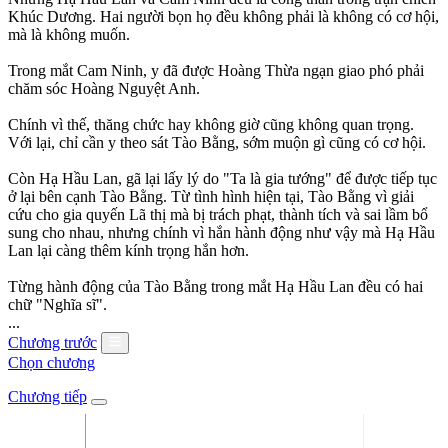
Khúc Dương. Hai người bọn họ đều không phải là không có cơ hội,
mà là không muốn.
Trong mắt Cam Ninh, y đã được Hoàng Thừa ngạn giao phó phải
chăm sóc Hoàng Nguyệt Anh.
Chính vì thế, thăng chức hay không giờ cũng không quan trọng.
Với lại, chỉ cần y theo sát Tào Bằng, sớm muộn gì cũng có cơ hội.
Còn Hạ Hầu Lan, gã lại lấy lý do "Ta là gia tướng" để được tiếp tục
ở lại bên cạnh Tào Bằng. Từ tình hình hiện tại, Tào Bằng vì giải
cứu cho gia quyến Lã thị mà bị trách phạt, thành tích và sai lầm bổ
sung cho nhau, nhưng chính vì hắn hành động như vậy mà Hạ Hầu
Lan lại càng thêm kính trọng hắn hơn.
Từng hành động của Tào Bằng trong mắt Hạ Hầu Lan đều có hai
chữ "Nghĩa sĩ".
...
Chương trước
Chọn chương
Chương tiếp