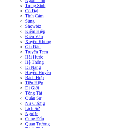
Ngôn Tình
Trọng Sinh
Cổ Đại
Tình Cảm
Sủng
Showbiz
Kiếm Hiệp
Điền Văn
Xuyên Không
Gia Đấu
Truyện Teen
Hài Hước
Hệ Thống
Dị Năng
Huyền Huyễn
Bách Hợp
Tiên Hiệp
Dị Giới
Tổng Tài
Quân Sự
Nữ Cường
Lịch Sử
Ngược
Cung Đấu
Quan Trường