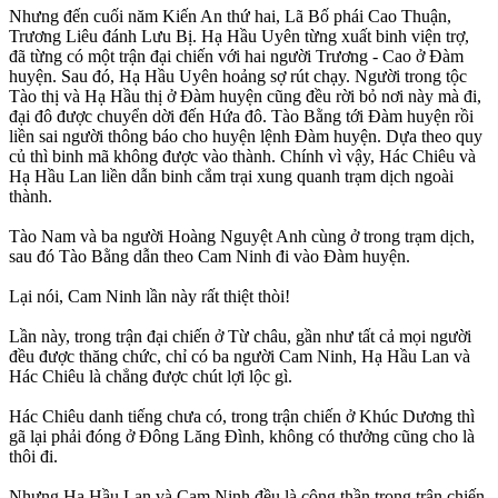
Nhưng đến cuối năm Kiến An thứ hai, Lã Bố phái Cao Thuận,
Trương Liêu đánh Lưu Bị. Hạ Hầu Uyên từng xuất binh viện trợ,
đã từng có một trận đại chiến với hai người Trương - Cao ở Đàm
huyện. Sau đó, Hạ Hầu Uyên hoảng sợ rút chạy. Người trong tộc
Tào thị và Hạ Hầu thị ở Đàm huyện cũng đều rời bỏ nơi này mà đi,
đại đô được chuyển dời đến Hứa đô. Tào Bằng tới Đàm huyện rồi
liền sai người thông báo cho huyện lệnh Đàm huyện. Dựa theo quy
củ thì binh mã không được vào thành. Chính vì vậy, Hác Chiêu và
Hạ Hầu Lan liền dẫn binh cắm trại xung quanh trạm dịch ngoài
thành.
Tào Nam và ba người Hoàng Nguyệt Anh cùng ở trong trạm dịch,
sau đó Tào Bằng dẫn theo Cam Ninh đi vào Đàm huyện.
Lại nói, Cam Ninh lần này rất thiệt thòi!
Lần này, trong trận đại chiến ở Từ châu, gần như tất cả mọi người
đều được thăng chức, chỉ có ba người Cam Ninh, Hạ Hầu Lan và
Hác Chiêu là chẳng được chút lợi lộc gì.
Hác Chiêu danh tiếng chưa có, trong trận chiến ở Khúc Dương thì
gã lại phải đóng ở Đông Lăng Đình, không có thưởng cũng cho là
thôi đi.
Nhưng Hạ Hầu Lan và Cam Ninh đều là công thần trong trận chiến