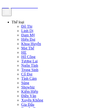
truyenfullz.com
Thể loại
Đô Thị
Linh Dị
Đam Mỹ
Hiện Đại
Khoa Huyễn
Mạt Thế
HE
Hỗ Công
Tương Lai
Ngôn Tình
Trọng Sinh
Cổ Đại
Tình Cảm
Sủng
Showbiz
Kiếm Hiệp
Điền Văn
Xuyên Không
Gia Đấu