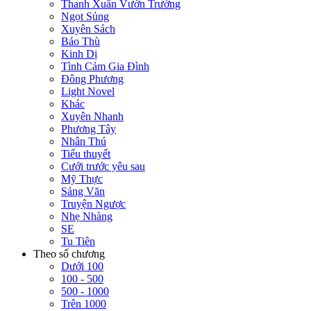
Thanh Xuân Vườn Trường
Ngọt Sủng
Xuyên Sách
Báo Thù
Kinh Dị
Tình Cảm Gia Đình
Đông Phương
Light Novel
Khác
Xuyên Nhanh
Phương Tây
Nhân Thú
Tiểu thuyết
Cưới trước yêu sau
Mỹ Thực
Sảng Văn
Truyện Ngược
Nhẹ Nhàng
SE
Tu Tiên
Theo số chương
Dưới 100
100 - 500
500 - 1000
Trên 1000