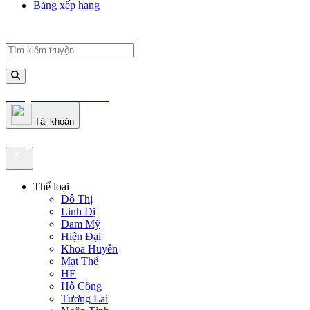
Bảng xếp hạng
truyenfullz.com
Tài khoản
truyenfullz.com
Thể loại
Đô Thị
Linh Dị
Đam Mỹ
Hiện Đại
Khoa Huyễn
Mạt Thế
HE
Hỗ Công
Tương Lai