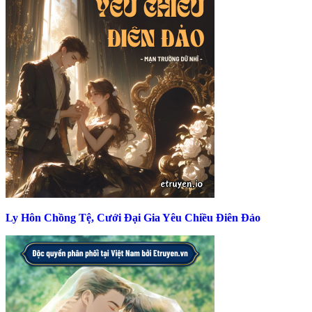
Ly Hôn Chồng Tệ, Cưới Đại Gia Yêu Chiều Điên Đảo