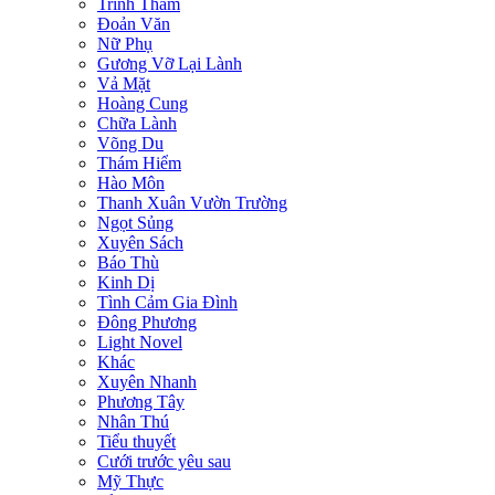
Trinh Thám
Đoản Văn
Nữ Phụ
Gương Vỡ Lại Lành
Vả Mặt
Hoàng Cung
Chữa Lành
Võng Du
Thám Hiểm
Hào Môn
Thanh Xuân Vườn Trường
Ngọt Sủng
Xuyên Sách
Báo Thù
Kinh Dị
Tình Cảm Gia Đình
Đông Phương
Light Novel
Khác
Xuyên Nhanh
Phương Tây
Nhân Thú
Tiểu thuyết
Cưới trước yêu sau
Mỹ Thực