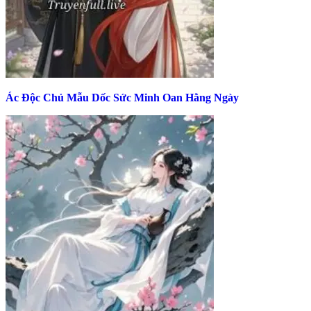
Ác Độc Chủ Mẫu Dốc Sức Minh Oan Hằng Ngày