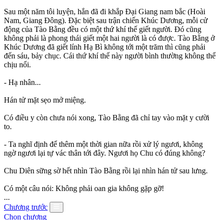
Sau một năm tôi luyện, hắn đã đi khắp Đại Giang nam bắc (Hoài
Nam, Giang Đông). Đặc biệt sau trận chiến Khúc Dương, mỗi cử
động của Tào Bằng đều có một thứ khí thế giết người. Đó cũng
không phải là phong thái giết một hai người là có được. Tào Bằng ở
Khúc Dương đã giết lính Hạ Bì không tới một trăm thì cũng phải
đến sáu, bảy chục. Cái thứ khí thế này người bình thường không thể
chịu nổi.
- Hạ nhân...
Hán tử mặt sẹo mở miệng.
Có điều y còn chưa nói xong, Tào Bằng đã chỉ tay vào mặt y cười
to.
- Ta nghĩ định để thêm một thời gian nữa rồi xử lý ngươi, không
ngờ ngươi lại tự vác thân tới đây. Ngươi họ Chu có đúng không?
Chu Diên sững sờ hết nhìn Tào Bằng rồi lại nhìn hán tử sau lưng.
Có một câu nói: Không phải oan gia không gặp gỡ!
...
Chương trước
Chọn chương