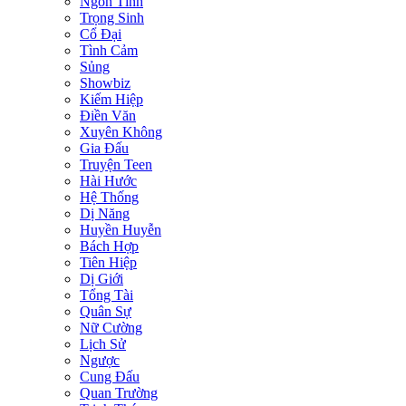
Ngôn Tình
Trọng Sinh
Cổ Đại
Tình Cảm
Sủng
Showbiz
Kiếm Hiệp
Điền Văn
Xuyên Không
Gia Đấu
Truyện Teen
Hài Hước
Hệ Thống
Dị Năng
Huyền Huyễn
Bách Hợp
Tiên Hiệp
Dị Giới
Tổng Tài
Quân Sự
Nữ Cường
Lịch Sử
Ngược
Cung Đấu
Quan Trường