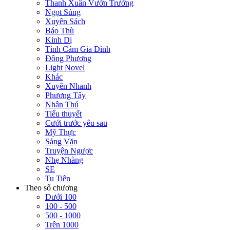
Thanh Xuân Vườn Trường
Ngọt Sủng
Xuyên Sách
Báo Thù
Kinh Dị
Tình Cảm Gia Đình
Đông Phương
Light Novel
Khác
Xuyên Nhanh
Phương Tây
Nhân Thú
Tiểu thuyết
Cưới trước yêu sau
Mỹ Thực
Sảng Văn
Truyện Ngược
Nhẹ Nhàng
SE
Tu Tiên
Theo số chương
Dưới 100
100 - 500
500 - 1000
Trên 1000