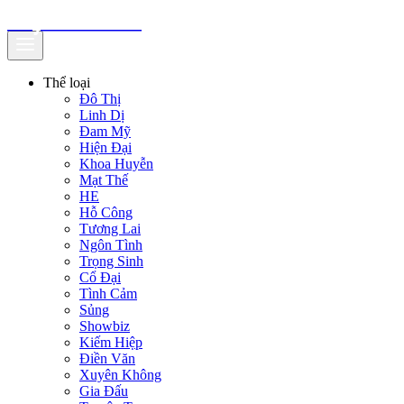
truyenfullz.com
Thể loại
Đô Thị
Linh Dị
Đam Mỹ
Hiện Đại
Khoa Huyễn
Mạt Thế
HE
Hỗ Công
Tương Lai
Ngôn Tình
Trọng Sinh
Cổ Đại
Tình Cảm
Sủng
Showbiz
Kiếm Hiệp
Điền Văn
Xuyên Không
Gia Đấu