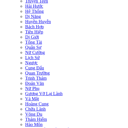
Truyện Teen
Hài Hước
Hệ Thống
Dị Năng
Huyền Huyễn
Bách Hợp
Tiên Hiệp
Dị Giới
Tổng Tài
Quân Sự
Nữ Cường
Lịch Sử
Ngược
Cung Đấu
Quan Trường
Trinh Thám
Đoản Văn
Nữ Phụ
Gương Vỡ Lại Lành
Vả Mặt
Hoàng Cung
Chữa Lành
Võng Du
Thám Hiểm
Hào Môn