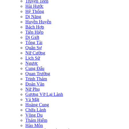
Truyện Teen
Hài Hước
Hệ Thống
Dị Năng
Huyền Huyễn
Bách Hợp
Tiên Hiệp
Dị Giới
Tổng Tài
Quân Sự
Nữ Cường
Lịch Sử
Ngược
Cung Đấu
Quan Trường
Trinh Thám
Đoản Văn
Nữ Phụ
Gương Vỡ Lại Lành
Vả Mặt
Hoàng Cung
Chữa Lành
Võng Du
Thám Hiểm
Hào Môn