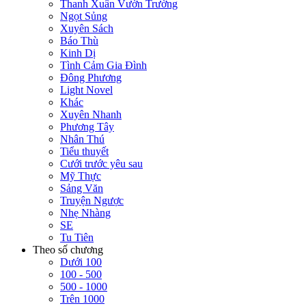
Thanh Xuân Vườn Trường
Ngọt Sủng
Xuyên Sách
Báo Thù
Kinh Dị
Tình Cảm Gia Đình
Đông Phương
Light Novel
Khác
Xuyên Nhanh
Phương Tây
Nhân Thú
Tiểu thuyết
Cưới trước yêu sau
Mỹ Thực
Sảng Văn
Truyện Ngược
Nhẹ Nhàng
SE
Tu Tiên
Theo số chương
Dưới 100
100 - 500
500 - 1000
Trên 1000