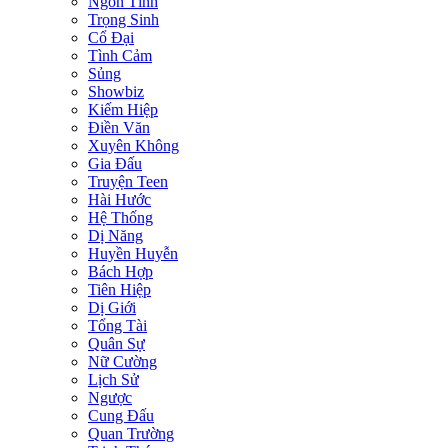
Ngôn Tình
Trọng Sinh
Cổ Đại
Tình Cảm
Sủng
Showbiz
Kiếm Hiệp
Điền Văn
Xuyên Không
Gia Đấu
Truyện Teen
Hài Hước
Hệ Thống
Dị Năng
Huyền Huyễn
Bách Hợp
Tiên Hiệp
Dị Giới
Tổng Tài
Quân Sự
Nữ Cường
Lịch Sử
Ngược
Cung Đấu
Quan Trường