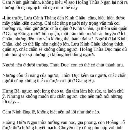
Cam Ninh giật mình, không hiểu vì sao Hoàng Thừa Ngạn lại nói ra
những lời đại nghịch bất đạo như thế này.
-Lúc trước, Lưu Cảnh Thăng đến Kinh Châu, cũng biểu hiện được
mấy phần kiên cường. Chỉ tiếc rằng người này trọng văn mà coi
thường võ, nắm giữ được chín quận ở Kinh Châu, lại thêm sáu quận
ở Giang Đông, mười bốn quận, một trăm bốn mươi sáu huyện ở Ích
Châu, nhưng đến nay vẫn không thể thành đại sự. Ngươi ở lại Kinh
Châu, khó có thể lập nên nghiệp lớn. Lưu Kinh Châu không thích
quân sự, chắc chắn sẽ không dùng ngươi. Hoàng Thừa Dục mặc dù
tinh thông võ sự nhưng lại không biết dùng người.
Ngươi nếu ở dưới trướng Thừa Dục, còn có thể có chút thành tựu.
Nhưng còn tài năng của ngươi, Thừa Dục kém xa ngươi, chắc chắn
ngươi cũng không thể có được cơ hội ở Giang Hạ.
Hưng Bá, ngươi một lòng theo ta, tận tâm làm hết sức, ta luôn chú
ý. Nhưng ta không muốn níu chân ngươi, cho nên mới nói những
lời này…
Cam Ninh lặng lẽ, không biết nên trả lời như thế nào.
Hoàng Thừa Ngạn thừa hưởng văn học, gia phong, còn Hoàng Tổ
được thừa hưởng huyết mạch. Chuyện này cũng phù hợp với tình