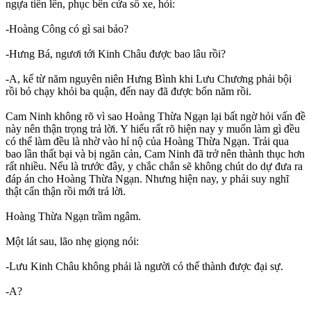
ngựa tiến lên, phục bên cửa sổ xe, hỏi:
-Hoàng Công có gì sai bảo?
-Hưng Bá, ngươi tới Kinh Châu được bao lâu rồi?
-A, kể từ năm nguyên niên Hưng Bình khi Lưu Chương phải bội
rồi bỏ chạy khỏi ba quận, đến nay đã được bốn năm rồi.
Cam Ninh không rõ vì sao Hoàng Thừa Ngạn lại bất ngờ hỏi vấn đề
này nên thận trọng trả lời. Y hiểu rất rõ hiện nay y muốn làm gì đều
có thể làm đều là nhờ vào hỉ nộ của Hoàng Thừa Ngạn. Trải qua
bao lần thất bại và bị ngăn cản, Cam Ninh đã trở nên thành thục hơn
rất nhiều. Nếu là trước đây, y chắc chắn sẽ không chút do dự đưa ra
đáp án cho Hoàng Thừa Ngạn. Nhưng hiện nay, y phải suy nghĩ
thật cẩn thận rồi mới trả lời.
Hoàng Thừa Ngạn trầm ngâm.
Một lát sau, lão nhẹ giọng nói:
-Lưu Kinh Châu không phải là người có thể thành được đại sự.
-A?