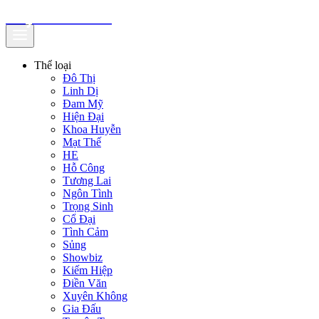
truyenfullz.com
Thể loại
Đô Thị
Linh Dị
Đam Mỹ
Hiện Đại
Khoa Huyễn
Mạt Thế
HE
Hỗ Công
Tương Lai
Ngôn Tình
Trọng Sinh
Cổ Đại
Tình Cảm
Sủng
Showbiz
Kiếm Hiệp
Điền Văn
Xuyên Không
Gia Đấu