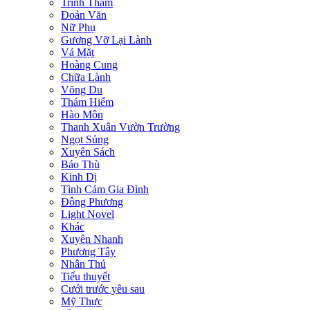
Trinh Thám
Đoản Văn
Nữ Phụ
Gương Vỡ Lại Lành
Vả Mặt
Hoàng Cung
Chữa Lành
Võng Du
Thám Hiểm
Hào Môn
Thanh Xuân Vườn Trường
Ngọt Sủng
Xuyên Sách
Báo Thù
Kinh Dị
Tình Cảm Gia Đình
Đông Phương
Light Novel
Khác
Xuyên Nhanh
Phương Tây
Nhân Thú
Tiểu thuyết
Cưới trước yêu sau
Mỹ Thực