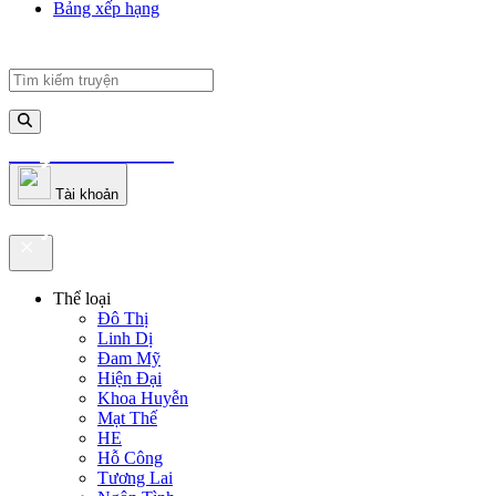
Bảng xếp hạng
truyenfullz.com
Tài khoản
truyenfullz.com
Thể loại
Đô Thị
Linh Dị
Đam Mỹ
Hiện Đại
Khoa Huyễn
Mạt Thế
HE
Hỗ Công
Tương Lai