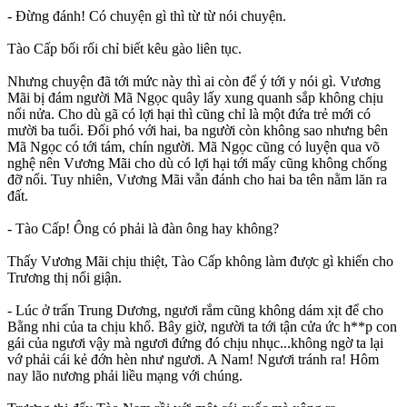
- Đừng đánh! Có chuyện gì thì từ từ nói chuyện.
Tào Cấp bối rối chỉ biết kêu gào liên tục.
Nhưng chuyện đã tới mức này thì ai còn để ý tới y nói gì. Vương
Mãi bị đám người Mã Ngọc quây lấy xung quanh sắp không chịu
nổi nửa. Cho dù gã có lợi hại thì cũng chỉ là một đứa trẻ mới có
mười ba tuổi. Đối phó với hai, ba người còn không sao nhưng bên
Mã Ngọc có tới tám, chín người. Mã Ngọc cũng có luyện qua võ
nghệ nên Vương Mãi cho dù có lợi hại tới mấy cũng không chống
đỡ nổi. Tuy nhiên, Vương Mãi vẫn đánh cho hai ba tên nằm lăn ra
đất.
- Tào Cấp! Ông có phải là đàn ông hay không?
Thấy Vương Mãi chịu thiệt, Tào Cấp không làm được gì khiến cho
Trương thị nổi giận.
- Lúc ở trấn Trung Dương, ngươi rắm cũng không dám xịt để cho
Bằng nhi của ta chịu khổ. Bây giờ, người ta tới tận cửa ức h**p con
gái của ngươi vậy mà ngươi đứng đó chịu nhục...không ngờ ta lại
vớ phải cái kẻ đớn hèn như ngươi. A Nam! Ngươi tránh ra! Hôm
nay lão nương phải liều mạng với chúng.