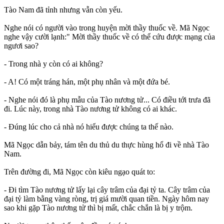
Tào Nam đã tỉnh nhưng vẫn còn yếu.
Nghe nói có người vào trong huyện mời thầy thuốc về. Mã Ngọc
nghe vậy cười lạnh:" Mời thầy thuốc về có thể cứu được mạng của
ngươi sao?
- Trong nhà y còn có ai không?
- A! Có một tráng hán, một phụ nhân và một đứa bé.
- Nghe nói đó là phụ mẫu của Tào nương tử... Có điều tới trưa đã
đi. Lúc này, trong nhà Tào nương tử không có ai khác.
- Đúng lúc cho cả nhà nó hiểu được chúng ta thế nào.
Mã Ngọc dẫn bảy, tám tên du thủ du thực hùng hổ đi về nhà Tào
Nam.
Trên đường đi, Mã Ngọc còn kiêu ngạo quát to:
- Đi tìm Tào nương tử lấy lại cây trâm của đại tỷ ta. Cây trâm của
đại tỷ làm bằng vàng ròng, trị giá mười quan tiền. Ngày hôm nay
sao khi gặp Tào nương tử thì bị mất, chắc chắn là bị y trộm.