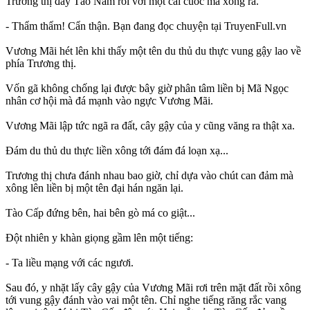
Trương thị đẩy Tào Nam rồi với một cái cuốc mà xông ra.
- Thẩm thẩm! Cẩn thận. Bạn đang đọc chuyện tại TruyenFull.vn
Vương Mãi hét lên khi thấy một tên du thủ du thực vung gậy lao về
phía Trương thị.
Vốn gã không chống lại được bây giờ phân tâm liền bị Mã Ngọc
nhân cơ hội mà đá mạnh vào ngực Vương Mãi.
Vương Mãi lập tức ngã ra đất, cây gậy của y cũng văng ra thật xa.
Đám du thủ du thực liền xông tới đám đá loạn xạ...
Trương thị chưa đánh nhau bao giờ, chỉ dựa vào chút can đảm mà
xông lên liền bị một tên đại hán ngăn lại.
Tào Cấp đứng bên, hai bên gò má co giật...
Đột nhiên y khàn giọng gầm lên một tiếng:
- Ta liều mạng với các ngươi.
Sau đó, y nhặt lấy cây gậy của Vương Mãi rơi trên mặt đất rồi xông
tới vung gậy đánh vào vai một tên. Chỉ nghe tiếng răng rắc vang