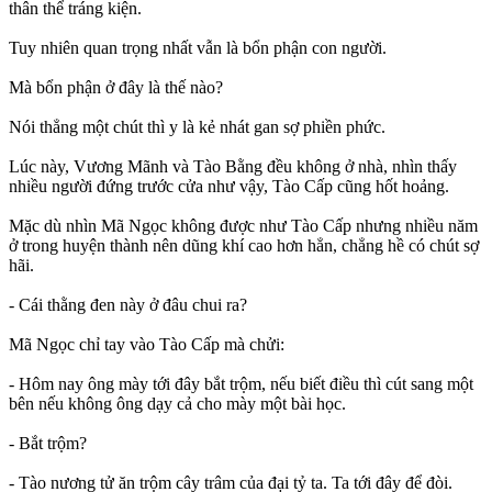
thân thể tráng kiện.
Tuy nhiên quan trọng nhất vẫn là bổn phận con người.
Mà bổn phận ở đây là thế nào?
Nói thẳng một chút thì y là kẻ nhát gan sợ phiền phức.
Lúc này, Vương Mãnh và Tào Bằng đều không ở nhà, nhìn thấy
nhiều người đứng trước cửa như vậy, Tào Cấp cũng hốt hoảng.
Mặc dù nhìn Mã Ngọc không được như Tào Cấp nhưng nhiều năm
ở trong huyện thành nên dũng khí cao hơn hẳn, chẳng hề có chút sợ
hãi.
- Cái thằng đen này ở đâu chui ra?
Mã Ngọc chỉ tay vào Tào Cấp mà chửi:
- Hôm nay ông mày tới đây bắt trộm, nếu biết điều thì cút sang một
bên nếu không ông dạy cả cho mày một bài học.
- Bắt trộm?
- Tào nương tử ăn trộm cây trâm của đại tỷ ta. Ta tới đây để đòi.