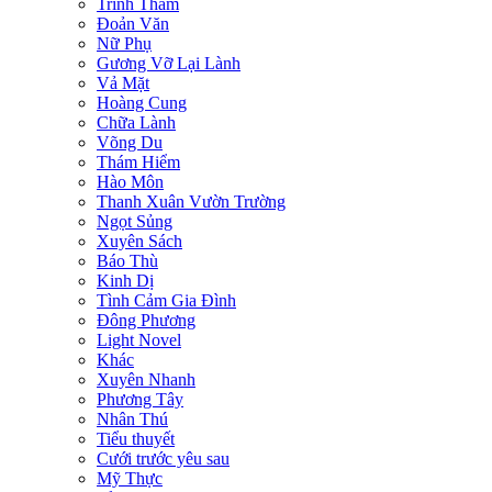
Trinh Thám
Đoản Văn
Nữ Phụ
Gương Vỡ Lại Lành
Vả Mặt
Hoàng Cung
Chữa Lành
Võng Du
Thám Hiểm
Hào Môn
Thanh Xuân Vườn Trường
Ngọt Sủng
Xuyên Sách
Báo Thù
Kinh Dị
Tình Cảm Gia Đình
Đông Phương
Light Novel
Khác
Xuyên Nhanh
Phương Tây
Nhân Thú
Tiểu thuyết
Cưới trước yêu sau
Mỹ Thực