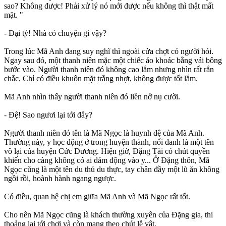
sao? Không được! Phải xử lý nó mới được nếu không thì thật mất
mặt. "
- Đại tỷ! Nhà có chuyện gì vậy?
Trong lúc Mã Anh đang suy nghĩ thì ngoài cửa chợt có người hỏi.
Ngay sau đó, một thanh niên mặc một chiếc áo khoác bằng vải bông
bước vào. Người thanh niên đó không cao lắm nhưng nhìn rất rắn
chắc. Chỉ có điều khuôn mặt trắng nhợt, không được tốt lắm.
Mã Anh nhìn thấy người thanh niên đó liền nở nụ cười.
- Đệ! Sao ngươi lại tới đây?
Người thanh niên đó tên là Mã Ngọc là huynh đệ của Mã Anh.
Thường này, y học động ở trong huyện thành, nổi danh là một tên
vô lại của huyện Cức Dương. Hiện giờ, Đặng Tài có chút quyền
khiến cho càng không có ai dám động vào y... Ở Đặng thôn, Mã
Ngọc cũng là một tên du thủ du thực, tay chân đầy một lũ ăn không
ngồi rồi, hoành hành ngang ngược.
Có điều, quan hệ chị em giữa Mã Anh và Mã Ngọc rất tốt.
Cho nên Mã Ngọc cũng là khách thường xuyên của Đặng gia, thi
thoảng lại tới chơi và còn mang theo chút lễ vật.