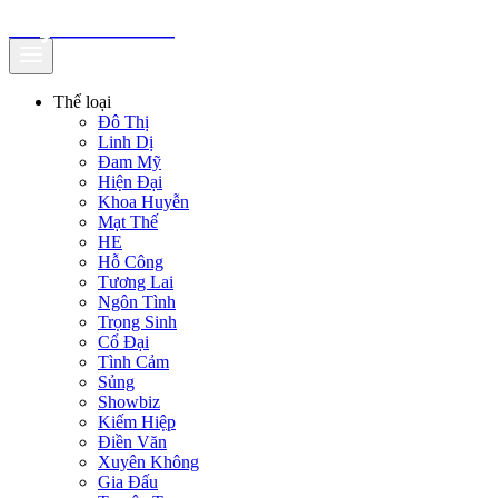
truyenfullz.com
Thể loại
Đô Thị
Linh Dị
Đam Mỹ
Hiện Đại
Khoa Huyễn
Mạt Thế
HE
Hỗ Công
Tương Lai
Ngôn Tình
Trọng Sinh
Cổ Đại
Tình Cảm
Sủng
Showbiz
Kiếm Hiệp
Điền Văn
Xuyên Không
Gia Đấu