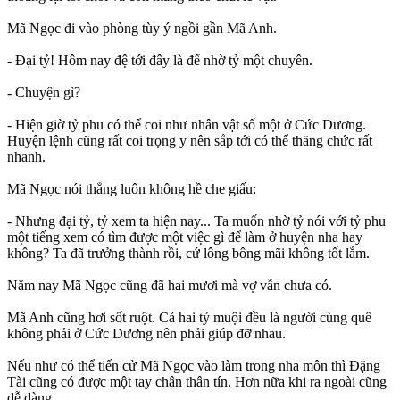
Mã Ngọc đi vào phòng tùy ý ngồi gần Mã Anh.
- Đại tỷ! Hôm nay đệ tới đây là để nhờ tỷ một chuyên.
- Chuyện gì?
- Hiện giờ tỷ phu có thể coi như nhân vật số một ở Cức Dương.
Huyện lệnh cũng rất coi trọng y nên sắp tới có thể thăng chức rất
nhanh.
Mã Ngọc nói thẳng luôn không hề che giấu:
- Nhưng đại tỷ, tỷ xem ta hiện nay... Ta muốn nhờ tỷ nói với tỷ phu
một tiếng xem có tìm được một việc gì để làm ở huyện nha hay
không? Ta đã trưởng thành rồi, cứ lông bông mãi không tốt lắm.
Năm nay Mã Ngọc cũng đã hai mươi mà vợ vẫn chưa có.
Mã Anh cũng hơi sốt ruột. Cả hai tỷ muội đều là người cùng quê
không phải ở Cức Dương nên phải giúp đỡ nhau.
Nếu như có thể tiến cử Mã Ngọc vào làm trong nha môn thì Đặng
Tài cũng có được một tay chân thân tín. Hơn nữa khi ra ngoài cũng
dễ dàng.