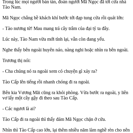
Trong lúc mọi người bàn tán, đoàn người Mã Ngọc đã tới cửa nhà
Tào Nam.
Mã Ngọc chẳng hề khách khí bước tới đạp tung cửa rồi quát lớn:
- Tào nương tử! Mau mang trả cây trâm của đại tỷ ta đây.
Lúc này, Tào Nam vừa mới tỉnh lại, vẫn còn đang yếu.
Nghe thấy bên ngoài huyên náo, nàng nghi hoặc nhìn ra bên ngoài.
Trương thị nói:
- Cha chúng nó ra ngoài xem có chuyện gì xảy ra?
Tào Cấp lên tiếng rồi nhanh chóng đi ra ngoài.
Bên kia Vương Mãi cũng ra khỏi phòng. Vừa bước ra ngoài, y liên
vơ lấy một cây gậy đi theo sau Tào Cấp.
- Các ngươi là ai?
Tào Cấp đi ra ngoài thì thấy đám Mã Ngọc chặn ở cửa.
Nhìn thì Tào Cấp cao lớn, lại thêm nhiều năm làm nghề rèn cho nên