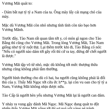
Vương Mãi quát to:
- Dám bắt nạt tỷ tỷ a Nam của ta. Ông mày lấy cái mạng chó của
mày.
Mặc dù Vương Mãi còn nhỏ nhưng tính tình còn táo bạo hơn
Vương Mãnh.
Trước đây, Tào Nam rất quan tâm tới y, có món gì ngon cho Tào
Bằng thì cũng cho Vương Mãi. Trong lòng Vương Mãi, Tào Nam
giống như tỷ tỷ ruột thịt. Lại thêm trước khi đi, Tào Bằng có nói:
"Nếu có người nào dám tới gây rối thì cứ ra tay, đừng để chết người
là được."
Vương Mãi tập võ từ nhỏ, mặc dù không tới mức thượng thừa
nhưng cũng không phải tầm thường.
Người bình thường cho dù có hai, ba người cũng không phải là đối
thủ của y. Thấy Mã Ngọc tới cửa ức h**p, lại còn vu oan cho tỷ tỷ a
Nam, Vương Mãi không nhịn được nữa.
Tào Cấp là người hèn yếu nhưng Vương Mãi lại là người can đảm.
Y nhảy ra vung gậy đánh Mã Ngọc. Mã Ngọc đang quát to đột
nhiên thấy Vương Mãi xông tới thì sợ quá vội vàng né tránh.