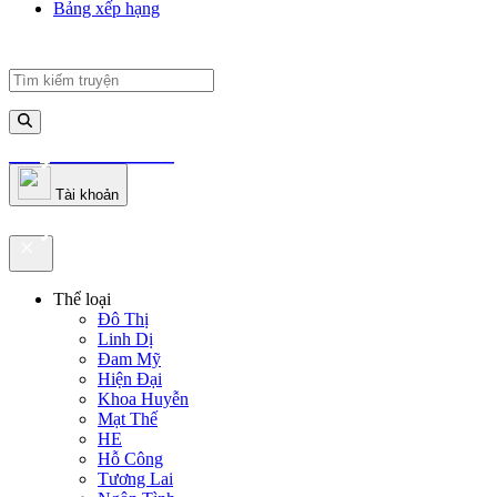
Bảng xếp hạng
truyenfullz.com
Tài khoản
truyenfullz.com
Thể loại
Đô Thị
Linh Dị
Đam Mỹ
Hiện Đại
Khoa Huyễn
Mạt Thế
HE
Hỗ Công
Tương Lai