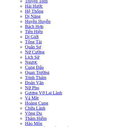
Truyện Teen
Hài Hước
Hệ Thống
Dị Năng
Huyền Huyễn
Bách Hợp
Tiên Hiệp
Dị Giới
Tổng Tài
Quân Sự
Nữ Cường
Lịch Sử
Ngược
Cung Đấu
Quan Trường
Trinh Thám
Đoản Văn
Nữ Phụ
Gương Vỡ Lại Lành
Vả Mặt
Hoàng Cung
Chữa Lành
Võng Du
Thám Hiểm
Hào Môn