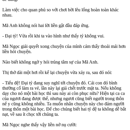
Làm việc cho quan phủ so với chơi bời lêu lổng hoàn toàn khác
nhau.
Mã Anh không nói hai lời liền gật đầu đáp ứng.
- Đại tỷ! Vừa rồi khi ta vào hình như thấy tỷ không vui.
Mã Ngọc giải quyết xong chuyện của mình cảm thấy thoải mái hơn
liền hỏi chuyện.
Nào biết không ngờ y hỏi trúng tâm sự của Mã Anh.
Thị thở dài một hơi rồi kể lại chuyện vừa xảy ra, sau đó nói:
- Tiểu đệ! Đại tỷ đang suy nghĩ tới chuyện đó. Cái con đó bình
thường cố làm ra vẻ, lần này lại giả chết trước mặt ta. Nếu không
dạy cho nó một bài học thì sau này ai còn phục nữa? Hiện tại ca ca
của ngươi đang được thế, nhưng ngươi cũng biết người trong thôn
nể y cũng không nhiều. Ta muốn nhân chuyện này cho đám người
trong thôn một bài học. Để cho chúng biết hai tỷ đệ ta không dễ bắt
nạt, về sau ít chọc tới chúng ta.
Mã Ngọc nghe thấy vậy liền nở nụ cười: