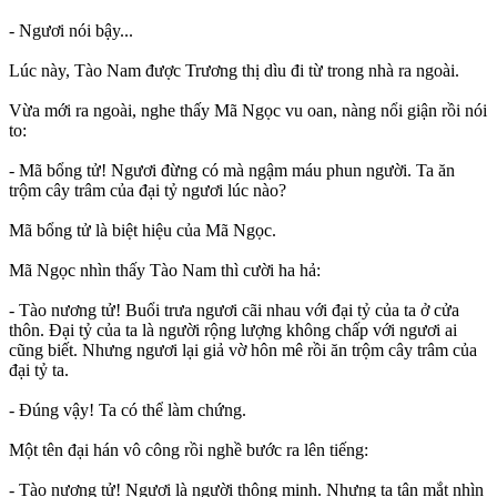
- Ngươi nói bậy...
Lúc này, Tào Nam được Trương thị dìu đi từ trong nhà ra ngoài.
Vừa mới ra ngoài, nghe thấy Mã Ngọc vu oan, nàng nổi giận rồi nói
to:
- Mã bổng tử! Ngươi đừng có mà ngậm máu phun người. Ta ăn
trộm cây trâm của đại tỷ ngươi lúc nào?
Mã bổng tử là biệt hiệu của Mã Ngọc.
Mã Ngọc nhìn thấy Tào Nam thì cười ha hả:
- Tào nương tử! Buổi trưa ngươi cãi nhau với đại tỷ của ta ở cửa
thôn. Đại tỷ của ta là người rộng lượng không chấp với ngươi ai
cũng biết. Nhưng ngươi lại giả vờ hôn mê rồi ăn trộm cây trâm của
đại tỷ ta.
- Đúng vậy! Ta có thể làm chứng.
Một tên đại hán vô công rồi nghề bước ra lên tiếng:
- Tào nương tử! Ngươi là người thông minh. Nhưng ta tận mắt nhìn