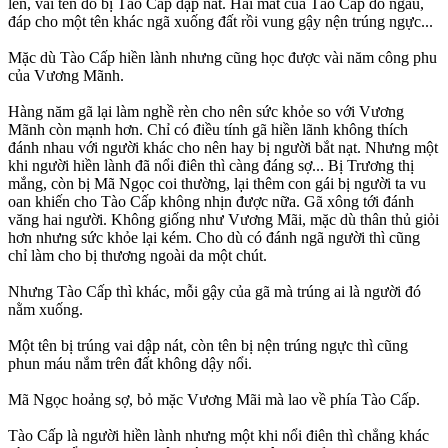
lên, vai tên đó bị Tào Cấp đập nát. Hai mắt của Tào Cấp đỏ ngầu,
đáp cho một tên khác ngã xuống đất rồi vung gậy nện trúng ngực...
Mặc dù Tào Cấp hiền lành nhưng cũng học được vài năm công phu
của Vương Mãnh.
Hàng năm gã lại làm nghề rèn cho nên sức khỏe so với Vương
Mãnh còn mạnh hơn. Chỉ có điều tính gã hiền lãnh không thích
đánh nhau với người khác cho nên hay bị người bắt nạt. Nhưng một
khi người hiền lành đã nổi điên thì càng đáng sợ... Bị Trương thị
mắng, còn bị Mã Ngọc coi thường, lại thêm con gái bị người ta vu
oan khiến cho Tào Cấp không nhịn được nữa. Gã xông tới đánh
văng hai người. Không giống như Vương Mãi, mặc dù thân thủ giỏi
hơn nhưng sức khỏe lại kém. Cho dù có đánh ngã người thì cũng
chỉ làm cho bị thương ngoài da một chút.
Nhưng Tào Cấp thì khác, mỗi gậy của gã mà trúng ai là người đó
nằm xuống.
Một tên bị trúng vai dập nát, còn tên bị nện trúng ngực thì cũng
phun máu nắm trên đất không dậy nổi.
Mã Ngọc hoảng sợ, bỏ mặc Vương Mãi mà lao về phía Tào Cấp.
Tào Cấp là người hiền lành nhưng một khi nổi điên thì chẳng khác