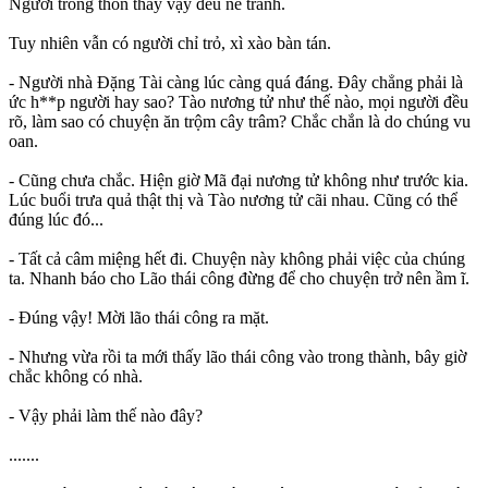
Người trong thôn thấy vậy đều né tránh.
Tuy nhiên vẫn có người chỉ trỏ, xì xào bàn tán.
- Người nhà Đặng Tài càng lúc càng quá đáng. Đây chẳng phải là
ức h**p người hay sao? Tào nương tử như thế nào, mọi người đều
rõ, làm sao có chuyện ăn trộm cây trâm? Chắc chắn là do chúng vu
oan.
- Cũng chưa chắc. Hiện giờ Mã đại nương tử không như trước kia.
Lúc buổi trưa quả thật thị và Tào nương tử cãi nhau. Cũng có thể
đúng lúc đó...
- Tất cả câm miệng hết đi. Chuyện này không phải việc của chúng
ta. Nhanh báo cho Lão thái công đừng để cho chuyện trở nên ầm ĩ.
- Đúng vậy! Mời lão thái công ra mặt.
- Nhưng vừa rồi ta mới thấy lão thái công vào trong thành, bây giờ
chắc không có nhà.
- Vậy phải làm thế nào đây?
.......