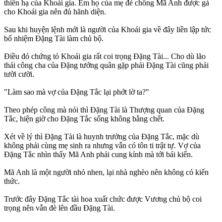
thiên hạ của Khoái gia. Em họ của mẹ đẻ chồng Mã Anh được gả
cho Khoái gia nên đủ hãnh diện.
Sau khi huyện lệnh mới là người của Khoái gia về đây liền lập tức
bổ nhiệm Đặng Tài làm chủ bộ.
Điều đó chứng tỏ Khoái gia rất coi trọng Đặng Tài... Cho dù lão
thái công cha của Đặng tướng quân gặp phải Đặng Tài cũng phải
tười cười.
"Làm sao mà vợ của Đặng Tắc lại phớt lờ ta?"
Theo phép công mà nói thì Đặng Tài là Thượng quan của Đặng
Tắc, hiện giờ cho Đặng Tắc sống không bằng chết.
Xét về lý thì Đặng Tài là huynh trưởng của Đặng Tắc, mặc dù
không phải cùng mẹ sinh ra nhưng vẫn có tôn ti trật tự. Vợ của
Đặng Tắc nhìn thấy Mã Anh phải cung kính mà tới bái kiến.
Mã Anh là một người nhỏ nhen, lại nhà nghèo nên không có kiến
thức.
Trước đây Đặng Tắc tài hoa xuất chức được Vương chủ bộ coi
trọng nên vẫn đè lên đầu Đặng Tài.