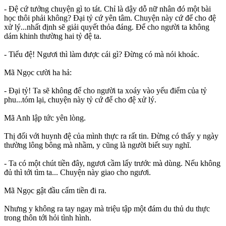
- Đệ cứ tưởng chuyện gì to tát. Chỉ là dậy dỗ nữ nhân đó một bài
học thôi phải không? Đại tỷ cứ yên tâm. Chuyện này cứ để cho đệ
xử lý...nhất định sẽ giải quyết thỏa đáng. Để cho người ta không
dám khinh thường hai tỷ đệ ta.
- Tiểu đệ! Ngươi thì làm được cái gì? Đừng có mà nói khoác.
Mã Ngọc cười ha hả:
- Đại tỷ! Ta sẽ không để cho người ta xoáy vào yếu điểm của tỷ
phu...tóm lại, chuyện này tỷ cứ để cho đệ xử lý.
Mã Anh lập tức yên lòng.
Thị đối với huynh đệ của mình thực ra rất tin. Đừng có thấy y ngày
thường lông bông mà nhầm, y cũng là người biết suy nghĩ.
- Ta có một chút tiền đây, ngươi cầm lấy trước mà dùng. Nếu không
đủ thì tới tìm ta... Chuyện này giao cho ngươi.
Mã Ngọc gật đầu cẩm tiền đi ra.
Nhưng y không ra tay ngay mà triệu tập một đám du thủ du thực
trong thôn tới hỏi tình hình.