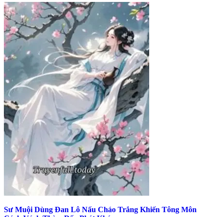
Sư Muội Dùng Đan Lô Nấu Cháo Trắng Khiến Tông Môn