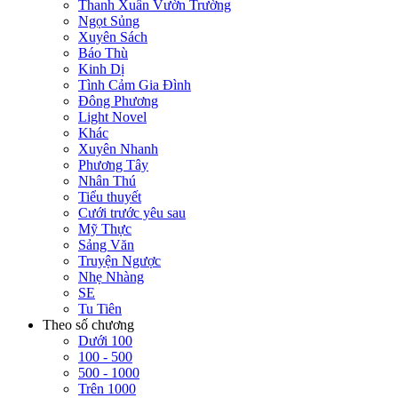
Thanh Xuân Vườn Trường
Ngọt Sủng
Xuyên Sách
Báo Thù
Kinh Dị
Tình Cảm Gia Đình
Đông Phương
Light Novel
Khác
Xuyên Nhanh
Phương Tây
Nhân Thú
Tiểu thuyết
Cưới trước yêu sau
Mỹ Thực
Sảng Văn
Truyện Ngược
Nhẹ Nhàng
SE
Tu Tiên
Theo số chương
Dưới 100
100 - 500
500 - 1000
Trên 1000