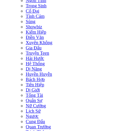
Ngôn Tình
Trọng Sinh
Cổ Đại
Tình Cảm
Sủng
Showbiz
Kiếm Hiệp
Điền Văn
Xuyên Không
Gia Đấu
Truyện Teen
Hài Hước
Hệ Thống
Dị Năng
Huyền Huyễn
Bách Hợp
Tiên Hiệp
Dị Giới
Tổng Tài
Quân Sự
Nữ Cường
Lịch Sử
Ngược
Cung Đấu
Quan Trường