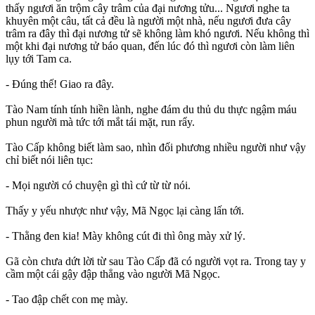
thấy ngươi ăn trộm cây trâm của đại nương tửu... Ngươi nghe ta
khuyên một câu, tất cả đều là người một nhà, nếu ngươi đưa cây
trâm ra đây thì đại nương tử sẽ không làm khó ngươi. Nếu không thì
một khi đại nương tử báo quan, đến lúc đó thì ngươi còn làm liên
lụy tới Tam ca.
- Đúng thế! Giao ra đây.
Tào Nam tính tính hiền lành, nghe đám du thủ du thực ngậm máu
phun người mà tức tới mắt tái mặt, run rẩy.
Tào Cấp không biết làm sao, nhìn đối phương nhiều người như vậy
chỉ biết nói liên tục:
- Mọi người có chuyện gì thì cứ từ từ nói.
Thấy y yếu nhược như vậy, Mã Ngọc lại càng lấn tới.
- Thằng đen kia! Mày không cút đi thì ông mày xử lý.
Gã còn chưa dứt lời từ sau Tào Cấp đã có người vọt ra. Trong tay y
cầm một cái gậy đập thẳng vào người Mã Ngọc.
- Tao đập chết con mẹ mày.