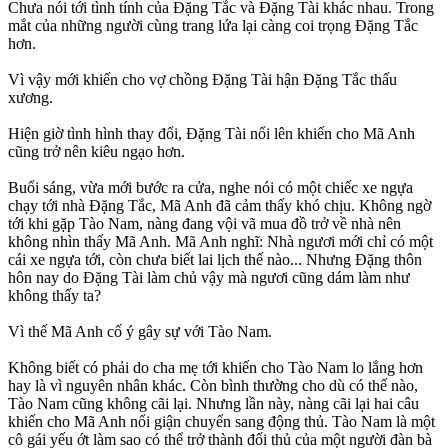
Chưa nói tới tình tính của Đặng Tắc và Đặng Tài khác nhau. Trong
mắt của những người cùng trang lứa lại càng coi trọng Đặng Tắc
hơn.
Vì vậy mới khiến cho vợ chồng Đặng Tài hận Đặng Tắc thấu
xương.
Hiện giờ tình hình thay đổi, Đặng Tài nổi lên khiến cho Mã Anh
cũng trở nên kiêu ngạo hơn.
Buổi sáng, vừa mới bước ra cửa, nghe nói có một chiếc xe ngựa
chạy tới nhà Đặng Tắc, Mã Anh đã cảm thấy khó chịu. Không ngờ
tới khi gặp Tào Nam, nàng đang vội vã mua đồ trở về nhà nên
không nhìn thấy Mã Anh. Mã Anh nghĩ: Nhà ngươi mới chỉ có một
cái xe ngựa tới, còn chưa biết lai lịch thế nào... Nhưng Đặng thôn
hôn nay do Đặng Tài làm chủ vậy mà ngươi cũng dám làm như
không thấy ta?
Vì thế Mã Anh cố ý gây sự với Tào Nam.
Không biết có phải do cha mẹ tới khiến cho Tào Nam lo lắng hơn
hay là vì nguyên nhân khác. Còn bình thường cho dù có thế nào,
Tào Nam cũng không cãi lại. Nhưng lần này, nàng cãi lại hai câu
khiến cho Mã Anh nổi giận chuyển sang động thủ. Tào Nam là một
cô gái yếu ớt làm sao có thể trở thành đối thủ của một người đàn bà