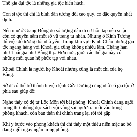
Thế gia đại tộc là những gia tộc hiển hách.
Còn sĩ tộc thì chỉ là bình dân tương đối cao quý, có đặc quyền nhất
định.
Nếu như ở Giang Đông do số lượng dân di cư hỗn tạp nên sĩ tộc
còn có quyền nắm một số vũ trang tư nhân. Nhưng ở Kinh Tương
thì việc đó tương đối nhỏ yếu. Trong khu vực Kinh Châu nhưng gia
tộc ngang hàng với Khoái gia cũng không nhiều lắm. Chẳng hạn
như Thái gia như Bàng thị.. Hơn nữa, giữa các thế gia này có
những mối quan hệ phức tạp với nhau.
Khoái Chính là người họ Khoái nhưng cũng là một chi của họ
Bàng.
Sở dĩ có thể trở thành huyện lệnh Cức Dương cũng nhờ có gia tộc ở
phía sau giúp đỡ.
Nghe thấy có đệ tử Lộc Môn tới bái phỏng, Khoái Chính đang ngồi
trong thư phòng đọc sách vội vàng sai người ra mời vào trong
phòng khách, còn bản thân thì chỉnh trang lại rồi tới gặp.
Khi y bước vào phòng khách thì chỉ thấy một thiếu niên mặc áo bố
đang ngồi ngay ngắn trong phòng.