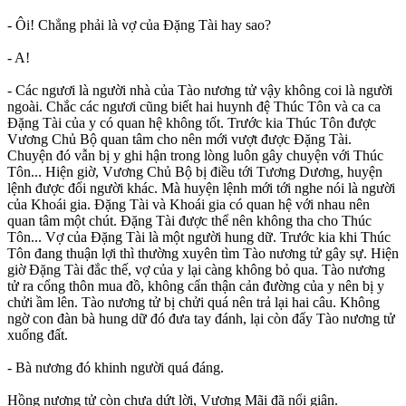
- Ôi! Chẳng phải là vợ của Đặng Tài hay sao?
- A!
- Các ngươi là người nhà của Tào nương tử vậy không coi là người
ngoài. Chắc các ngươi cũng biết hai huynh đệ Thúc Tôn và ca ca
Đặng Tài của y có quan hệ không tốt. Trước kia Thúc Tôn được
Vương Chủ Bộ quan tâm cho nên mới vượt được Đặng Tài.
Chuyện đó vẫn bị y ghi hận trong lòng luôn gây chuyện với Thúc
Tôn... Hiện giờ, Vương Chủ Bộ bị điều tới Tương Dương, huyện
lệnh được đổi người khác. Mà huyện lệnh mới tới nghe nói là người
của Khoái gia. Đặng Tài và Khoái gia có quan hệ với nhau nên
quan tâm một chút. Đặng Tài được thể nên không tha cho Thúc
Tôn... Vợ của Đặng Tài là một người hung dữ. Trước kia khi Thúc
Tôn đang thuận lợi thì thường xuyên tìm Tào nương tử gây sự. Hiện
giờ Đặng Tài đắc thế, vợ của y lại càng không bỏ qua. Tào nương
tử ra cổng thôn mua đồ, không cẩn thận cản đường của y nên bị y
chửi ầm lên. Tào nương tử bị chửi quá nên trả lại hai câu. Không
ngờ con đàn bà hung dữ đó đưa tay đánh, lại còn đẩy Tào nương tử
xuống đất.
- Bà nương đó khinh người quá đáng.
Hồng nương tử còn chưa dứt lời, Vương Mãi đã nổi giận.