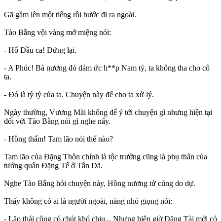
Gã gầm lên một tiếng rồi bước đi ra ngoài.
Tào Bằng vội vàng mở miệng nói:
- Hổ Đầu ca! Đứng lại.
- A Phúc! Bà nương đó dám ức h**p Nam tỷ, ta không tha cho cô
ta.
- Đó là tỷ tỷ của ta. Chuyện này để cho ta xử lý.
Ngày thường, Vương Mãi không để ý tới chuyện gì nhưng hiện tại
đối với Tào Bằng nói gì nghe nấy.
- Hồng thẩm! Tam lão nói thế nào?
Tam lão của Đặng Thôn chính là tộc trưởng cũng là phụ thân của
tướng quân Đặng Tế ở Tân Dã.
Nghe Tào Bằng hỏi chuyện này, Hồng nương tử cũng do dự.
Thấy không có ai là người ngoài, nàng nhỏ giọng nói:
- Lão thái công có chút khó chịu... Nhưng hiện giờ Đặng Tài mới có