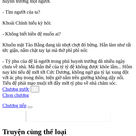
huynh trưởng một người.
- Tìm người của ta?
Khoái Chính hiếu kỳ hỏi:
- Không biết hiền đệ muốn ai?
Khuôn mặt Tào Bằng đang tái nhợt chợt đỏ bừng. Hắn làm như rất
tức giận, nắm chặt tay lại mà thở phì phì nói:
- Tỷ phu của đệ là người trong phủ huynh trưởng đã nhiều ngày
chưa về nhà. Mà thân thể của tỷ tỷ đệ không được khỏe lắm... Hôm
nay khi tiểu đệ mới tới Cức Dương, không ngờ gia tỷ lại xung đột
với ác phụ trong thôn, hiện giờ nằm trên giường không dậy nổi.
Tiểu đệ phải mạo muội tới đây mời tỷ phu về nhà chăm sóc.
Chương trước
Chọn chương
Chương tiếp
Truyện cùng thể loại