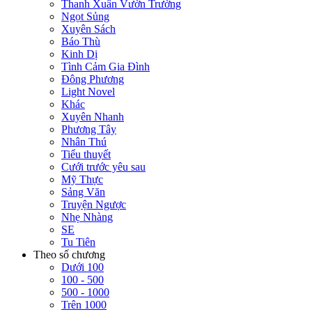
Thanh Xuân Vườn Trường
Ngọt Sủng
Xuyên Sách
Báo Thù
Kinh Dị
Tình Cảm Gia Đình
Đông Phương
Light Novel
Khác
Xuyên Nhanh
Phương Tây
Nhân Thú
Tiểu thuyết
Cưới trước yêu sau
Mỹ Thực
Sảng Văn
Truyện Ngược
Nhẹ Nhàng
SE
Tu Tiên
Theo số chương
Dưới 100
100 - 500
500 - 1000
Trên 1000