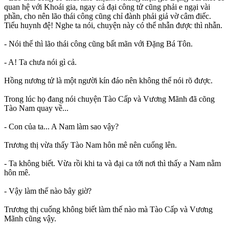
quan hệ với Khoái gia, ngay cả đại công tử cũng phải e ngại vài
phần, cho nên lão thái công cũng chỉ đành phải giả vờ câm điếc.
Tiểu huynh đệ! Nghe ta nói, chuyện này có thể nhẫn được thì nhẫn.
- Nói thế thì lão thái công cũng bất mãn với Đặng Bá Tôn.
- A! Ta chưa nói gì cả.
Hồng nương tử là một người kín đáo nên không thể nói rõ được.
Trong lúc họ đang nói chuyện Tào Cấp và Vương Mãnh đã cõng
Tào Nam quay về...
- Con của ta... A Nam làm sao vậy?
Trương thị vừa thấy Tào Nam hôn mê nên cuống lên.
- Ta không biết. Vừa rồi khi ta và đại ca tới nơi thì thấy a Nam nằm
hôn mê.
- Vậy làm thế nào bây giờ?
Trương thị cuống không biết làm thế nào mà Tào Cấp và Vương
Mãnh cũng vậy.