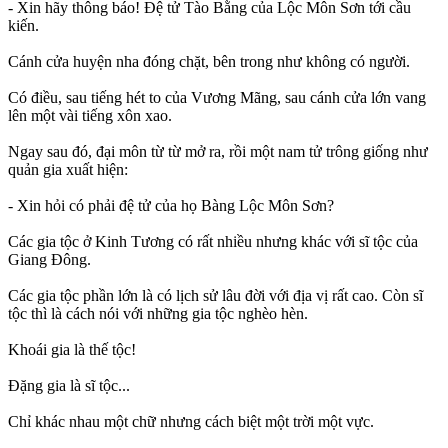
- Xin hãy thông báo! Đệ tử Tào Bằng của Lộc Môn Sơn tới cầu
kiến.
Cánh cửa huyện nha đóng chặt, bên trong như không có người.
Có điều, sau tiếng hét to của Vương Mãng, sau cánh cửa lớn vang
lên một vài tiếng xôn xao.
Ngay sau đó, đại môn từ từ mở ra, rồi một nam tử trông giống như
quản gia xuất hiện:
- Xin hỏi có phải đệ tử của họ Bàng Lộc Môn Sơn?
Các gia tộc ở Kinh Tương có rất nhiều nhưng khác với sĩ tộc của
Giang Đông.
Các gia tộc phần lớn là có lịch sử lâu đời với địa vị rất cao. Còn sĩ
tộc thì là cách nói với những gia tộc nghèo hèn.
Khoái gia là thế tộc!
Đặng gia là sĩ tộc...
Chỉ khác nhau một chữ nhưng cách biệt một trời một vực.