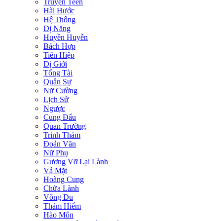
Truyện Teen
Hài Hước
Hệ Thống
Dị Năng
Huyền Huyễn
Bách Hợp
Tiên Hiệp
Dị Giới
Tổng Tài
Quân Sự
Nữ Cường
Lịch Sử
Ngược
Cung Đấu
Quan Trường
Trinh Thám
Đoản Văn
Nữ Phụ
Gương Vỡ Lại Lành
Vả Mặt
Hoàng Cung
Chữa Lành
Võng Du
Thám Hiểm
Hào Môn