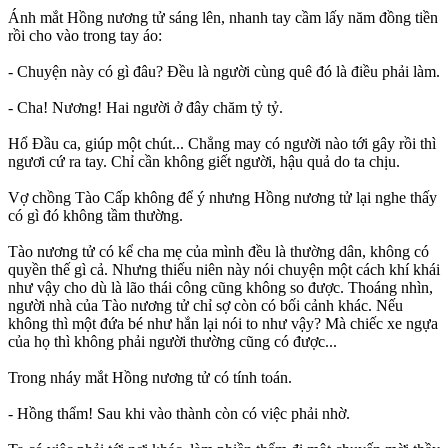
Ánh mắt Hồng nương tử sáng lên, nhanh tay cầm lấy năm đồng tiền
rồi cho vào trong tay áo:
- Chuyện này có gì đâu? Đều là người cùng quê đó là điều phải làm.
- Cha! Nương! Hai người ở đây chăm tỷ tỷ.
Hổ Đầu ca, giúp một chút... Chẳng may có người nào tới gây rồi thì
ngươi cứ ra tay. Chỉ cần không giết người, hậu quả do ta chịu.
Vợ chồng Tào Cấp không để ý nhưng Hồng nương tử lại nghe thấy
có gì đó không tầm thường.
Tào nương tử có kể cha mẹ của mình đều là thường dân, không có
quyền thế gì cả. Nhưng thiếu niên này nói chuyện một cách khí khái
như vậy cho dù là lão thái công cũng không so được. Thoáng nhìn,
người nhà của Tào nương tử chỉ sợ còn có bối cảnh khác. Nếu
không thì một đứa bé như hắn lại nói to như vậy? Mà chiếc xe ngựa
của họ thì không phải người thường cũng có được...
Trong nháy mắt Hồng nương tử có tính toán.
- Hồng thẩm! Sau khi vào thành còn có việc phải nhờ.