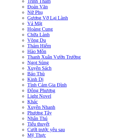
Trinh Thám
Đoản Văn
Nữ Phụ
Gương Vỡ Lại Lành
Vả Mặt
Hoàng Cung
Chữa Lành
Võng Du
Thám Hiểm
Hào Môn
Thanh Xuân Vườn Trường
Ngọt Sủng
Xuyên Sách
Báo Thù
Kinh Dị
Tình Cảm Gia Đình
Đông Phương
Light Novel
Khác
Xuyên Nhanh
Phương Tây
Nhân Thú
Tiểu thuyết
Cưới trước yêu sau
Mỹ Thực