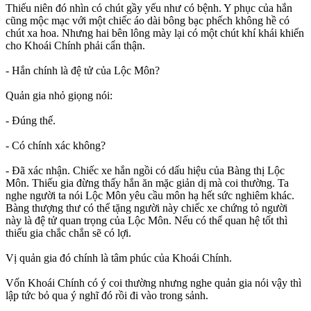
Thiếu niên đó nhìn có chút gầy yếu như có bệnh. Y phục của hắn
cũng mộc mạc với một chiếc áo dài bông bạc phếch không hề có
chút xa hoa. Nhưng hai bên lông mày lại có một chút khí khái khiến
cho Khoái Chính phải cẩn thận.
- Hắn chính là đệ tử của Lộc Môn?
Quản gia nhỏ giọng nói:
- Đúng thế.
- Có chính xác không?
- Đã xác nhận. Chiếc xe hắn ngồi có dấu hiệu của Bàng thị Lộc
Môn. Thiếu gia đừng thấy hắn ăn mặc giản dị mà coi thường. Ta
nghe người ta nói Lộc Môn yêu cầu môn hạ hết sức nghiêm khác.
Bàng thượng thư có thể tặng người này chiếc xe chứng tỏ người
này là đệ tử quan trọng của Lộc Môn. Nếu có thể quan hệ tốt thì
thiếu gia chắc chắn sẽ có lợi.
Vị quản gia đó chính là tâm phúc của Khoái Chính.
Vốn Khoái Chính có ý coi thường nhưng nghe quản gia nói vậy thì
lập tức bỏ qua ý nghĩ đó rồi đi vào trong sảnh.