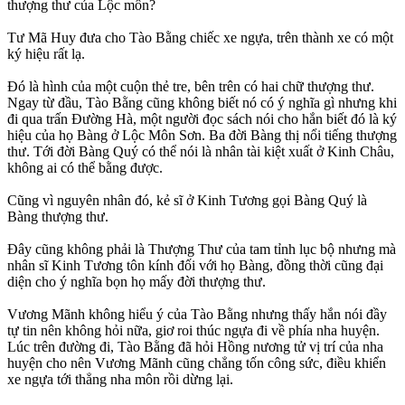
thượng thư của Lộc môn?
Tư Mã Huy đưa cho Tào Bằng chiếc xe ngựa, trên thành xe có một
ký hiệu rất lạ.
Đó là hình của một cuộn thẻ tre, bên trên có hai chữ thượng thư.
Ngay từ đầu, Tào Bằng cũng không biết nó có ý nghĩa gì nhưng khi
đi qua trấn Đường Hà, một người đọc sách nói cho hắn biết đó là ký
hiệu của họ Bàng ở Lộc Môn Sơn. Ba đời Bàng thị nổi tiếng thượng
thư. Tới đời Bàng Quý có thể nói là nhân tài kiệt xuất ở Kinh Châu,
không ai có thể bằng được.
Cũng vì nguyên nhân đó, kẻ sĩ ở Kinh Tương gọi Bàng Quý là
Bàng thượng thư.
Đây cũng không phải là Thượng Thư của tam tỉnh lục bộ nhưng mà
nhân sĩ Kinh Tương tôn kính đối với họ Bàng, đồng thời cũng đại
diện cho ý nghĩa bọn họ mấy đời thượng thư.
Vương Mãnh không hiểu ý của Tào Bằng nhưng thấy hắn nói đầy
tự tin nên không hỏi nữa, giơ roi thúc ngựa đi về phía nha huyện.
Lúc trên đường đi, Tào Bằng đã hỏi Hồng nương tử vị trí của nha
huyện cho nên Vương Mãnh cũng chẳng tốn công sức, điều khiển
xe ngựa tới thẳng nha môn rồi dừng lại.