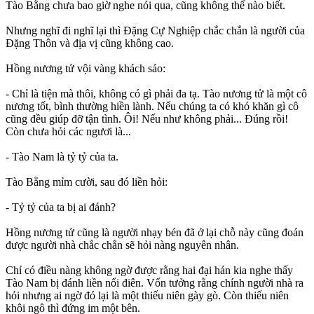
Tào Bằng chưa bao giờ nghe nói qua, cũng không thể nào biết.
Nhưng nghĩ đi nghĩ lại thì Đặng Cự Nghiệp chắc chắn là người của
Đặng Thôn và địa vị cũng không cao.
Hồng nương tử vội vàng khách sáo:
- Chỉ là tiện mà thôi, không có gì phải đa tạ. Tào nương tử là một cô
nương tốt, bình thường hiền lành. Nếu chúng ta có khó khăn gì cô
cũng đều giúp đỡ tận tình. Ôi! Nếu như không phải... Đúng rồi!
Còn chưa hỏi các ngươi là...
- Tào Nam là tỷ tỷ của ta.
Tào Bằng mỉm cười, sau đó liền hỏi:
- Tỷ tỷ của ta bị ai đánh?
Hồng nương tử cũng là người nhạy bén đã ở lại chỗ này cũng đoán
được người nhà chắc chắn sẽ hỏi nàng nguyên nhân.
Chỉ có điều nàng không ngờ được rằng hai đại hán kia nghe thấy
Tào Nam bị đánh liền nổi điên. Vốn tưởng rằng chính người nhà ra
hỏi nhưng ai ngờ đó lại là một thiếu niên gày gò. Còn thiếu niên
khôi ngô thì đứng im một bên.