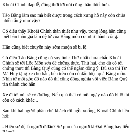
Khoái Chính đáp lễ, đồng thời lời nói cũng thân thiết hơn.
Tào Bằng làm sao mà biết được trong cách xưng hô này còn chứa
nhiều ẩn ý như vậy?
Có điều thấy Khoái Chính thân thiết như vậy, trong lòng hắn cũng
biết bản thân giả làm đệ tử của Bàng môn coi như thành công.
Hắn cũng biết chuyện này sớm muộn sẽ bị lộ.
Có điều Tào Bằng cũng có suy tính: Thứ nhất chưa chắc Khoái
Chính sẽ tới Lộc Môn sơn để chứng thực. Thứ hai, cho dù có tới
chứng thực thì Bàng Quý cũng có thể ngầm đồng ý. Dù sao thì Tư
Mã Huy tặng xe cho hắn, bên trên còn có dấu hiệu quả Bàng môn.
Nhìn từ một góc độ nào đó thì cũng đồng nghĩa với việc Bàng Quý
tán thành cho hắn.
Xe đi tới núi sẽ có đường. Nếu quả thật có một ngày nào đó bị lộ thì
còn có cách khác...
Sau khi hai người phân chủ khách rồi ngồi xuống, Khoái Chính liền
hỏi:
- Hiền sư đệ là người ở đâu? Sư phụ của ngươi là Đại Bàng hay tiểu
Bàng?