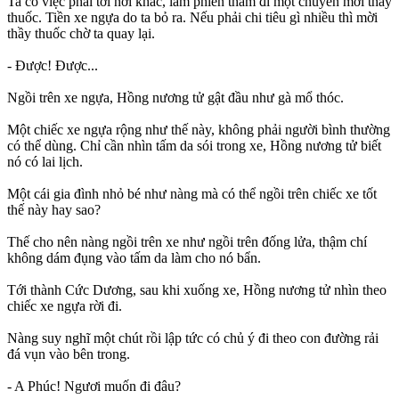
Ta có việc phải tới nơi khác, làm phiền thẩm đi một chuyến mời thầy
thuốc. Tiền xe ngựa do ta bỏ ra. Nếu phải chi tiêu gì nhiều thì mời
thầy thuốc chờ ta quay lại.
- Được! Được...
Ngồi trên xe ngựa, Hồng nương tử gật đầu như gà mổ thóc.
Một chiếc xe ngựa rộng như thế này, không phải người bình thường
có thể dùng. Chỉ cần nhìn tấm da sói trong xe, Hồng nương tử biết
nó có lai lịch.
Một cái gia đình nhỏ bé như nàng mà có thể ngồi trên chiếc xe tốt
thế này hay sao?
Thế cho nên nàng ngồi trên xe như ngồi trên đống lửa, thậm chí
không dám đụng vào tấm da làm cho nó bẩn.
Tới thành Cức Dương, sau khi xuống xe, Hồng nương tử nhìn theo
chiếc xe ngựa rời đi.
Nàng suy nghĩ một chút rồi lập tức có chủ ý đi theo con đường rải
đá vụn vào bên trong.
- A Phúc! Ngươi muốn đi đâu?