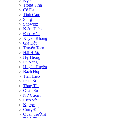
Ngôn Tình
Trọng Sinh
Cổ Đại
Tình Cảm
Sủng
Showbiz
Kiếm Hiệp
Điền Văn
Xuyên Không
Gia Đấu
Truyện Teen
Hài Hước
Hệ Thống
Dị Năng
Huyền Huyễn
Bách Hợp
Tiên Hiệp
Dị Giới
Tổng Tài
Quân Sự
Nữ Cường
Lịch Sử
Ngược
Cung Đấu
Quan Trường