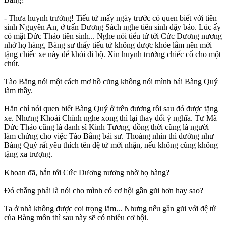
- Thưa huynh trưởng! Tiểu tử mấy ngày trước có quen biết với tiên
sinh Nguyên An, ở trấn Dương Sách nghe tiên sinh dậy bảo. Lúc ấy
có mặt Đức Tháo tiên sinh... Nghe nói tiểu tử tới Cức Dương nương
nhờ họ hàng, Bàng sư thấy tiểu tử không được khỏe lắm nên mới
tặng chiếc xe này để khỏi đi bộ. Xin huynh trưởng chiếc cố cho một
chút.
Tào Bằng nói một cách mơ hồ cũng không nói mình bái Bàng Quý
làm thầy.
Hắn chỉ nói quen biết Bàng Quý ở trên đương rồi sau đó được tặng
xe. Nhưng Khoái Chính nghe xong thì lại thay đổi ý nghĩa. Tư Mã
Đức Tháo cũng là danh sĩ Kinh Tương, đồng thời cũng là người
làm chứng cho việc Tào Bằng bái sư. Thoáng nhìn thì dường như
Bàng Quý rất yêu thích tên đệ tử mới nhận, nếu không cũng không
tặng xa trượng.
Khoan đã, hắn tới Cức Dương nương nhờ họ hàng?
Đó chẳng phải là nói cho mình có cơ hội gần gũi hơn hay sao?
Ta ở nhà không được coi trọng lắm... Nhưng nếu gần gũi với đệ tử
của Bàng môn thì sau này sẽ có nhiều cơ hội.