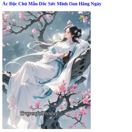
Ác Độc Chủ Mẫu Dốc Sức Minh Oan Hằng Ngày