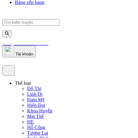
Bảng xếp hạng
truyenfullz.com
Tài khoản
truyenfullz.com
Thể loại
Đô Thị
Linh Dị
Đam Mỹ
Hiện Đại
Khoa Huyễn
Mạt Thế
HE
Hỗ Công
Tương Lai