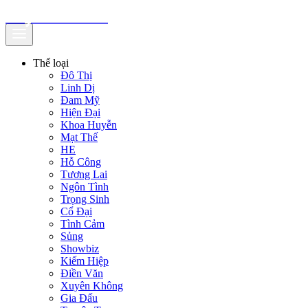
truyenfullz.com
Thể loại
Đô Thị
Linh Dị
Đam Mỹ
Hiện Đại
Khoa Huyễn
Mạt Thế
HE
Hỗ Công
Tương Lai
Ngôn Tình
Trọng Sinh
Cổ Đại
Tình Cảm
Sủng
Showbiz
Kiếm Hiệp
Điền Văn
Xuyên Không
Gia Đấu