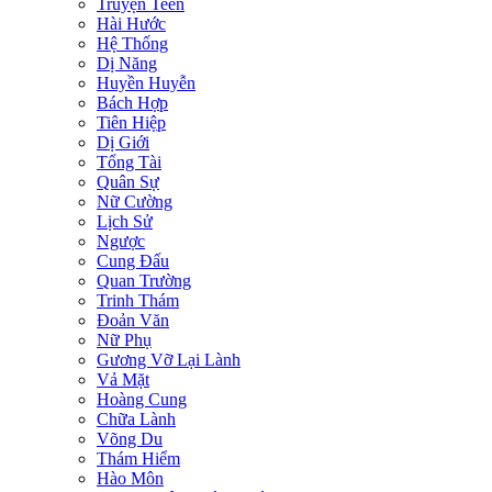
Truyện Teen
Hài Hước
Hệ Thống
Dị Năng
Huyền Huyễn
Bách Hợp
Tiên Hiệp
Dị Giới
Tổng Tài
Quân Sự
Nữ Cường
Lịch Sử
Ngược
Cung Đấu
Quan Trường
Trinh Thám
Đoản Văn
Nữ Phụ
Gương Vỡ Lại Lành
Vả Mặt
Hoàng Cung
Chữa Lành
Võng Du
Thám Hiểm
Hào Môn