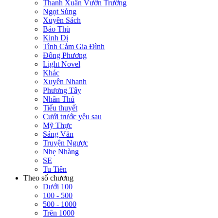
Thanh Xuân Vườn Trường
Ngọt Sủng
Xuyên Sách
Báo Thù
Kinh Dị
Tình Cảm Gia Đình
Đông Phương
Light Novel
Khác
Xuyên Nhanh
Phương Tây
Nhân Thú
Tiểu thuyết
Cưới trước yêu sau
Mỹ Thực
Sảng Văn
Truyện Ngược
Nhẹ Nhàng
SE
Tu Tiên
Theo số chương
Dưới 100
100 - 500
500 - 1000
Trên 1000