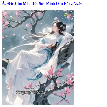
Ác Độc Chủ Mẫu Dốc Sức Minh Oan Hằng Ngày