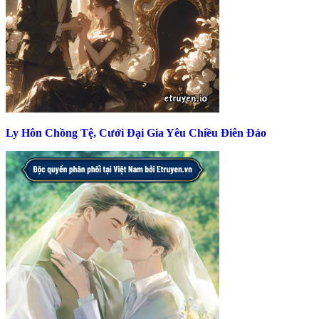
Ly Hôn Chồng Tệ, Cưới Đại Gia Yêu Chiều Điên Đảo