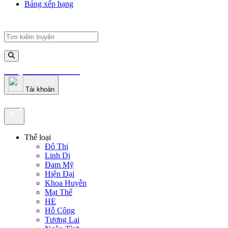
Bảng xếp hạng
truyenfullz.com
Tài khoản
truyenfullz.com
Thể loại
Đô Thị
Linh Dị
Đam Mỹ
Hiện Đại
Khoa Huyễn
Mạt Thế
HE
Hỗ Công
Tương Lai