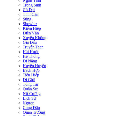
Ngôn Tình
Trọng Sinh
Cổ Đại
Tình Cảm
Sủng
Showbiz
Kiếm Hiệp
Điền Văn
Xuyên Không
Gia Đấu
Truyện Teen
Hài Hước
Hệ Thống
Dị Năng
Huyền Huyễn
Bách Hợp
Tiên Hiệp
Dị Giới
Tổng Tài
Quân Sự
Nữ Cường
Lịch Sử
Ngược
Cung Đấu
Quan Trường