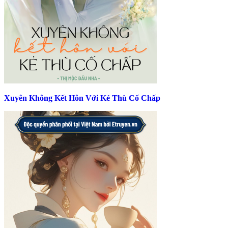
Xuyên Không Kết Hôn Với Kẻ Thù Cố Chấp