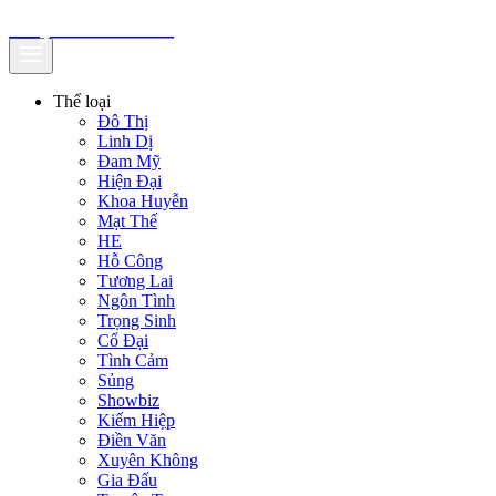
truyenfullz.com
Thể loại
Đô Thị
Linh Dị
Đam Mỹ
Hiện Đại
Khoa Huyễn
Mạt Thế
HE
Hỗ Công
Tương Lai
Ngôn Tình
Trọng Sinh
Cổ Đại
Tình Cảm
Sủng
Showbiz
Kiếm Hiệp
Điền Văn
Xuyên Không
Gia Đấu