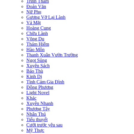
Trinh Thám
Đoản Văn
Nữ Phụ
Gương Vỡ Lại Lành
Vả Mặt
Hoàng Cung
Chữa Lành
Võng Du
Thám Hiểm
Hào Môn
Thanh Xuân Vườn Trường
Ngọt Sủng
Xuyên Sách
Báo Thù
Kinh Dị
Tình Cảm Gia Đình
Đông Phương
Light Novel
Khác
Xuyên Nhanh
Phương Tây
Nhân Thú
Tiểu thuyết
Cưới trước yêu sau
Mỹ Thực