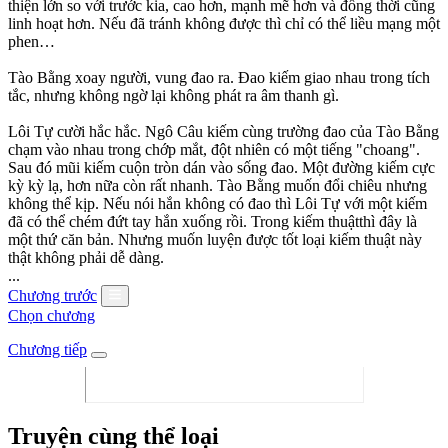
thiện lớn so với trước kia, cao hơn, mạnh mẽ hơn và đồng thời cũng
linh hoạt hơn. Nếu đã tránh không được thì chỉ có thể liều mạng một
phen…
Tào Bằng xoay người, vung đao ra. Đao kiếm giao nhau trong tích
tắc, nhưng không ngờ lại không phát ra âm thanh gì.
Lôi Tự cười hắc hắc. Ngô Câu kiếm cùng trường đao của Tào Bằng
chạm vào nhau trong chớp mắt, đột nhiên có một tiếng "choang".
Sau đó mũi kiếm cuộn tròn dán vào sống đao. Một đường kiếm cực
kỳ kỳ lạ, hơn nữa còn rất nhanh. Tào Bằng muốn đổi chiêu nhưng
không thể kịp. Nếu nói hắn không có đao thì Lôi Tự với một kiếm
đã có thể chém đứt tay hắn xuống rồi. Trong kiếm thuậtthì đây là
một thứ căn bản. Nhưng muốn luyện được tốt loại kiếm thuật này
thật không phải dễ dàng.
...
Chương trước
Chọn chương
Chương tiếp
Truyện cùng thể loại