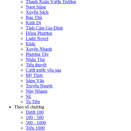
Thanh Xuân Vườn Trường
Ngọt Sủng
Xuyên Sách
Báo Thù
Kinh Dị
Tình Cảm Gia Đình
Đông Phương
Light Novel
Khác
Xuyên Nhanh
Phương Tây
Nhân Thú
Tiểu thuyết
Cưới trước yêu sau
Mỹ Thực
Sảng Văn
Truyện Ngược
Nhẹ Nhàng
SE
Tu Tiên
Theo số chương
Dưới 100
100 - 500
500 - 1000
Trên 1000