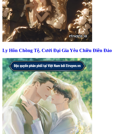
Ly Hôn Chồng Tệ, Cưới Đại Gia Yêu Chiều Điên Đảo