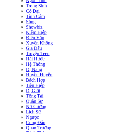
Ngôn Tình
Trọng Sinh
Cổ Đại
Tình Cảm
Sủng
Showbiz
Kiếm Hiệp
Điền Văn
Xuyên Không
Gia Đấu
Truyện Teen
Hài Hước
Hệ Thống
Dị Năng
Huyền Huyễn
Bách Hợp
Tiên Hiệp
Dị Giới
Tổng Tài
Quân Sự
Nữ Cường
Lịch Sử
Ngược
Cung Đấu
Quan Trường