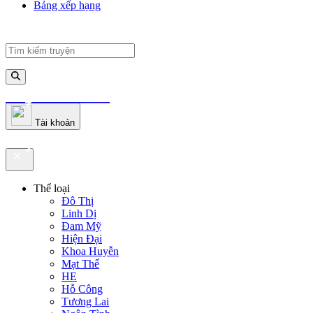
Bảng xếp hạng
truyenfullz.com
Tài khoản
truyenfullz.com
Thể loại
Đô Thị
Linh Dị
Đam Mỹ
Hiện Đại
Khoa Huyễn
Mạt Thế
HE
Hỗ Công
Tương Lai