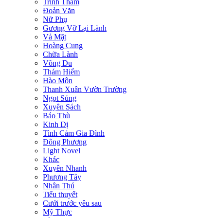
Trinh Thám
Đoản Văn
Nữ Phụ
Gương Vỡ Lại Lành
Vả Mặt
Hoàng Cung
Chữa Lành
Võng Du
Thám Hiểm
Hào Môn
Thanh Xuân Vườn Trường
Ngọt Sủng
Xuyên Sách
Báo Thù
Kinh Dị
Tình Cảm Gia Đình
Đông Phương
Light Novel
Khác
Xuyên Nhanh
Phương Tây
Nhân Thú
Tiểu thuyết
Cưới trước yêu sau
Mỹ Thực