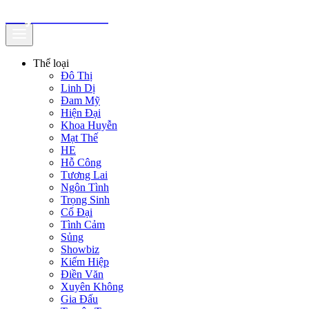
truyenfullz.com
Thể loại
Đô Thị
Linh Dị
Đam Mỹ
Hiện Đại
Khoa Huyễn
Mạt Thế
HE
Hỗ Công
Tương Lai
Ngôn Tình
Trọng Sinh
Cổ Đại
Tình Cảm
Sủng
Showbiz
Kiếm Hiệp
Điền Văn
Xuyên Không
Gia Đấu