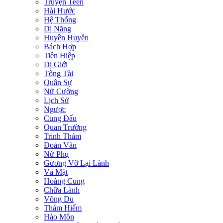
Truyện Teen
Hài Hước
Hệ Thống
Dị Năng
Huyền Huyễn
Bách Hợp
Tiên Hiệp
Dị Giới
Tổng Tài
Quân Sự
Nữ Cường
Lịch Sử
Ngược
Cung Đấu
Quan Trường
Trinh Thám
Đoản Văn
Nữ Phụ
Gương Vỡ Lại Lành
Vả Mặt
Hoàng Cung
Chữa Lành
Võng Du
Thám Hiểm
Hào Môn