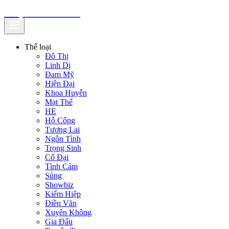
truyenfullz.com
Thể loại
Đô Thị
Linh Dị
Đam Mỹ
Hiện Đại
Khoa Huyễn
Mạt Thế
HE
Hỗ Công
Tương Lai
Ngôn Tình
Trọng Sinh
Cổ Đại
Tình Cảm
Sủng
Showbiz
Kiếm Hiệp
Điền Văn
Xuyên Không
Gia Đấu