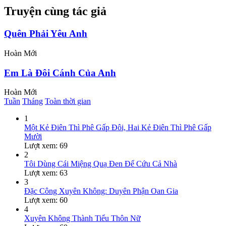
Truyện cùng tác giả
Quên Phải Yêu Anh
Hoàn
Mới
Em Là Đôi Cánh Của Anh
Hoàn
Mới
Tuần
Tháng
Toàn thời gian
1
Một Kẻ Điên Thì Phê Gấp Đôi, Hai Kẻ Điên Thì Phê Gấp
Mười
Lượt xem: 69
2
Tôi Dùng Cái Miệng Quạ Đen Để Cứu Cả Nhà
Lượt xem: 63
3
Đặc Công Xuyên Không: Duyên Phận Oan Gia
Lượt xem: 60
4
Xuyên Không Thành Tiểu Thôn Nữ