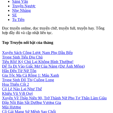
Sảng Văn
Truyện Ngược
Nhẹ Nhàng
SE
Tu Tiên
Đọc truyện online, đọc truyện chữ, truyện full, truyện hay. Tổng
hợp đầy đủ và cập nhật liên tục.
Top Truyện nổi bật của tháng
Xuyên Sách Công Lược Nam Phụ Đầu Bếp
Trọng Sinh Tiểu Địa Chủ
Tiêu Rồi! Ký Chủ Lại Không Bình Thường!
Để Ta Đi Vào Giấc Mơ Của Nàng (Dư Ảnh Mộng)
Hắn Đến Từ Nữ Tôn
Gia Tộc Ma Cà Rồng 1: Máu Xanh
Trọng Sinh Đô Thị Cuồng Long
Hoa Thiên Cốt 2
Có Lẽ Nào Lại Như Thế
Khiêu Vũ Với Quỷ
Xuyên Về Thập Niên 90, Trở Thành Nữ Phụ Tự Thân Làm Giàu
Đập Nồi Bán Sắt Dưỡng Vương Gia
Mùi Hương
Cô Gái Mang Sứ Mệnh Sao Chổi