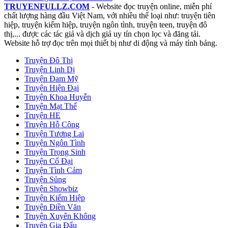
TRUYENFULLZ.COM
- Website đọc truyện online, miễn phí
chất lượng hàng đầu Việt Nam, với nhiều thể loại như: truyện tiên
hiệp, truyện kiếm hiệp, truyện ngôn tình, truyện teen, truyện đô
thị,... được các tác giả và dịch giả uy tín chọn lọc và đăng tải.
Website hỗ trợ đọc trên mọi thiết bị như di động và máy tính bảng.
Truyện Đô Thị
Truyện Linh Dị
Truyện Đam Mỹ
Truyện Hiện Đại
Truyện Khoa Huyễn
Truyện Mạt Thế
Truyện HE
Truyện Hỗ Công
Truyện Tương Lai
Truyện Ngôn Tình
Truyện Trọng Sinh
Truyện Cổ Đại
Truyện Tình Cảm
Truyện Sủng
Truyện Showbiz
Truyện Kiếm Hiệp
Truyện Điền Văn
Truyện Xuyên Không
Truyện Gia Đấu