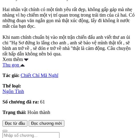
Hai nhân vật chính có một tình yêu rất đẹp, không gấp gáp mà nhẹ
nhàng vì họ chiếm một vị trí quan trong trong trái tim của cả hai. Có
những đoạn văn ngắn gọn mà thật xúc động, lấy đi không ít nước
mắt của bạn đọc.
Khi nam chính chuẩn bị vào một trận chiến đấu anh viết thư an ủi
chi ''Hạ Sơ đứng lo lắng cho anh , anh sẽ bảo vệ mình thật tốt , sẽ
bình an trở về , sẽ đón e trở về nhà ''thật là cảm động. Câu chuyện
rất hấp dẫn không nên bỏ qua.
Xem thêm
Thu gọn
Tác giả:
Chiết Chỉ Mã Nghĩ
Thể loại:
Ngôn Tình
Số chương đã ra:
61
Trạng thái:
Hoàn thành
Đọc từ đầu
Đọc chương mới