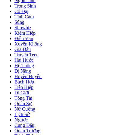
Ngôn Tình
Trọng Sinh
Cổ Đại
Tình Cảm
Sủng
Showbiz
Kiếm Hiệp
Điền Văn
Xuyên Không
Gia Đấu
Truyện Teen
Hài Hước
Hệ Thống
Dị Năng
Huyền Huyễn
Bách Hợp
Tiên Hiệp
Dị Giới
Tổng Tài
Quân Sự
Nữ Cường
Lịch Sử
Ngược
Cung Đấu
Quan Trường