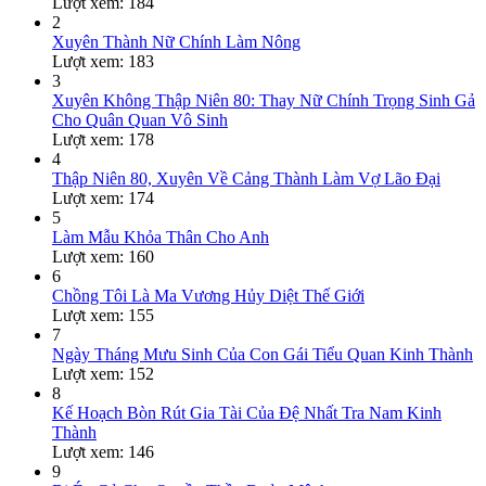
Lượt xem: 184
2
Xuyên Thành Nữ Chính Làm Nông
Lượt xem: 183
3
Xuyên Không Thập Niên 80: Thay Nữ Chính Trọng Sinh Gả
Cho Quân Quan Vô Sinh
Lượt xem: 178
4
Thập Niên 80, Xuyên Về Cảng Thành Làm Vợ Lão Đại
Lượt xem: 174
5
Làm Mẫu Khỏa Thân Cho Anh
Lượt xem: 160
6
Chồng Tôi Là Ma Vương Hủy Diệt Thế Giới
Lượt xem: 155
7
Ngày Tháng Mưu Sinh Của Con Gái Tiểu Quan Kinh Thành
Lượt xem: 152
8
Kế Hoạch Bòn Rút Gia Tài Của Đệ Nhất Tra Nam Kinh
Thành
Lượt xem: 146
9