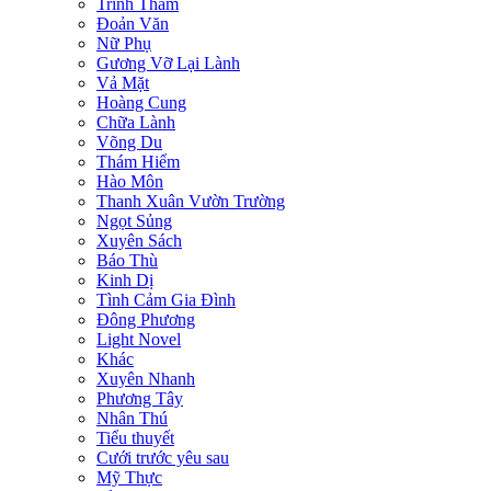
Trinh Thám
Đoản Văn
Nữ Phụ
Gương Vỡ Lại Lành
Vả Mặt
Hoàng Cung
Chữa Lành
Võng Du
Thám Hiểm
Hào Môn
Thanh Xuân Vườn Trường
Ngọt Sủng
Xuyên Sách
Báo Thù
Kinh Dị
Tình Cảm Gia Đình
Đông Phương
Light Novel
Khác
Xuyên Nhanh
Phương Tây
Nhân Thú
Tiểu thuyết
Cưới trước yêu sau
Mỹ Thực