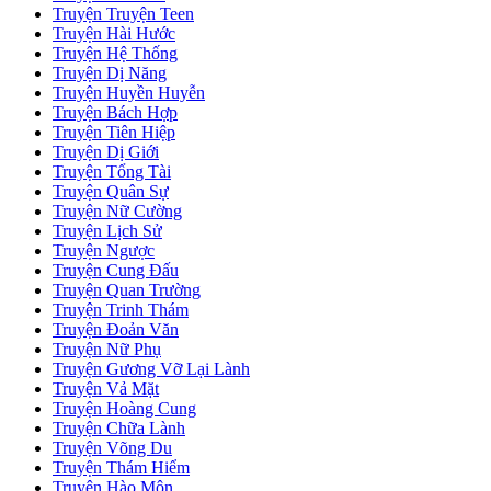
Truyện Truyện Teen
Truyện Hài Hước
Truyện Hệ Thống
Truyện Dị Năng
Truyện Huyền Huyễn
Truyện Bách Hợp
Truyện Tiên Hiệp
Truyện Dị Giới
Truyện Tổng Tài
Truyện Quân Sự
Truyện Nữ Cường
Truyện Lịch Sử
Truyện Ngược
Truyện Cung Đấu
Truyện Quan Trường
Truyện Trinh Thám
Truyện Đoản Văn
Truyện Nữ Phụ
Truyện Gương Vỡ Lại Lành
Truyện Vả Mặt
Truyện Hoàng Cung
Truyện Chữa Lành
Truyện Võng Du
Truyện Thám Hiểm
Truyện Hào Môn