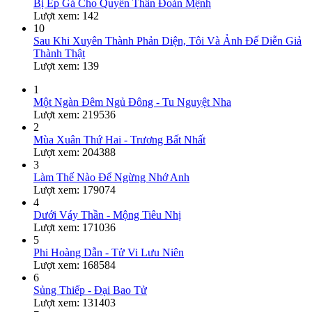
Bị Ép Gả Cho Quyền Thần Đoản Mệnh
Lượt xem: 142
10
Sau Khi Xuyên Thành Phản Diện, Tôi Và Ảnh Đế Diễn Giả
Thành Thật
Lượt xem: 139
1
Một Ngàn Đêm Ngủ Đông - Tu Nguyệt Nha
Lượt xem: 219536
2
Mùa Xuân Thứ Hai - Trương Bất Nhất
Lượt xem: 204388
3
Làm Thế Nào Để Ngừng Nhớ Anh
Lượt xem: 179074
4
Dưới Váy Thần - Mộng Tiêu Nhị
Lượt xem: 171036
5
Phi Hoàng Dẫn - Tử Vi Lưu Niên
Lượt xem: 168584
6
Sủng Thiếp - Đại Bao Tử
Lượt xem: 131403