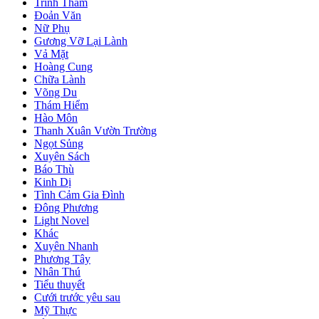
Trinh Thám
Đoản Văn
Nữ Phụ
Gương Vỡ Lại Lành
Vả Mặt
Hoàng Cung
Chữa Lành
Võng Du
Thám Hiểm
Hào Môn
Thanh Xuân Vườn Trường
Ngọt Sủng
Xuyên Sách
Báo Thù
Kinh Dị
Tình Cảm Gia Đình
Đông Phương
Light Novel
Khác
Xuyên Nhanh
Phương Tây
Nhân Thú
Tiểu thuyết
Cưới trước yêu sau
Mỹ Thực