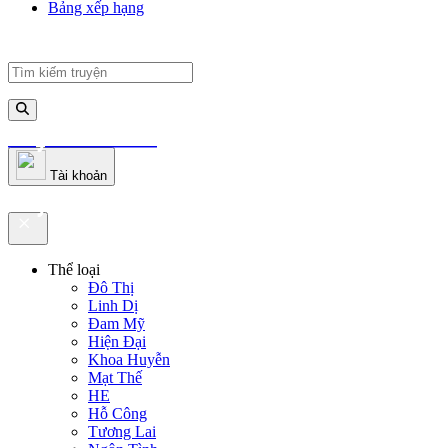
Bảng xếp hạng
truyenfullz.com
Tài khoản
truyenfullz.com
Thể loại
Đô Thị
Linh Dị
Đam Mỹ
Hiện Đại
Khoa Huyễn
Mạt Thế
HE
Hỗ Công
Tương Lai