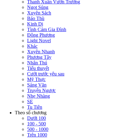
Thanh Xuân Vườn Trường
Ngọt Sủng
Xuyên Sách
Báo Thù
Kinh Dị
Tình Cảm Gia Đình
Đông Phương
Light Novel
Khác
Xuyên Nhanh
Phương Tây
Nhân Thú
Tiểu thuyết
Cưới trước yêu sau
Mỹ Thực
Sảng Văn
Truyện Ngược
Nhẹ Nhàng
SE
Tu Tiên
Theo số chương
Dưới 100
100 - 500
500 - 1000
Trên 1000