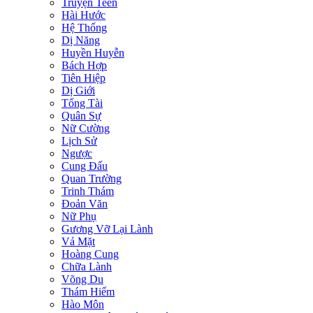
Truyện Teen
Hài Hước
Hệ Thống
Dị Năng
Huyền Huyễn
Bách Hợp
Tiên Hiệp
Dị Giới
Tổng Tài
Quân Sự
Nữ Cường
Lịch Sử
Ngược
Cung Đấu
Quan Trường
Trinh Thám
Đoản Văn
Nữ Phụ
Gương Vỡ Lại Lành
Vả Mặt
Hoàng Cung
Chữa Lành
Võng Du
Thám Hiểm
Hào Môn