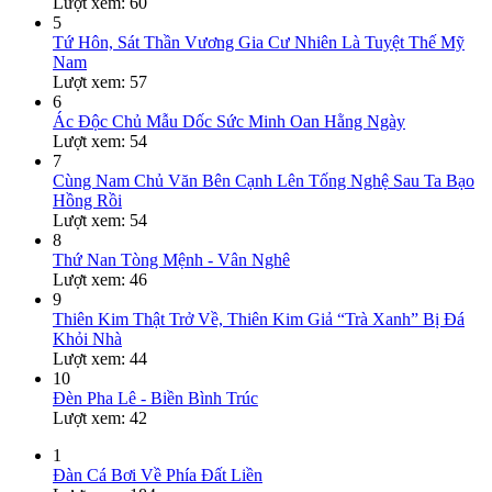
Lượt xem: 60
5
Tứ Hôn, Sát Thần Vương Gia Cư Nhiên Là Tuyệt Thế Mỹ
Nam
Lượt xem: 57
6
Ác Độc Chủ Mẫu Dốc Sức Minh Oan Hằng Ngày
Lượt xem: 54
7
Cùng Nam Chủ Văn Bên Cạnh Lên Tống Nghệ Sau Ta Bạo
Hồng Rồi
Lượt xem: 54
8
Thứ Nan Tòng Mệnh - Vân Nghê
Lượt xem: 46
9
Thiên Kim Thật Trở Về, Thiên Kim Giả “Trà Xanh” Bị Đá
Khỏi Nhà
Lượt xem: 44
10
Đèn Pha Lê - Biền Bình Trúc
Lượt xem: 42
1
Đàn Cá Bơi Về Phía Đất Liền