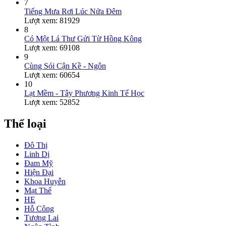
7
Tiếng Mưa Rơi Lúc Nửa Đêm
Lượt xem: 81929
8
Có Một Lá Thư Gửi Từ Hồng Kông
Lượt xem: 69108
9
Cùng Sói Cận Kề - Ngôn
Lượt xem: 60654
10
Lạt Mềm - Tây Phương Kinh Tế Học
Lượt xem: 52852
Thể loại
Đô Thị
Linh Dị
Đam Mỹ
Hiện Đại
Khoa Huyễn
Mạt Thế
HE
Hỗ Công
Tương Lai