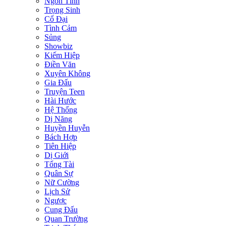
Ngôn Tình
Trọng Sinh
Cổ Đại
Tình Cảm
Sủng
Showbiz
Kiếm Hiệp
Điền Văn
Xuyên Không
Gia Đấu
Truyện Teen
Hài Hước
Hệ Thống
Dị Năng
Huyền Huyễn
Bách Hợp
Tiên Hiệp
Dị Giới
Tổng Tài
Quân Sự
Nữ Cường
Lịch Sử
Ngược
Cung Đấu
Quan Trường