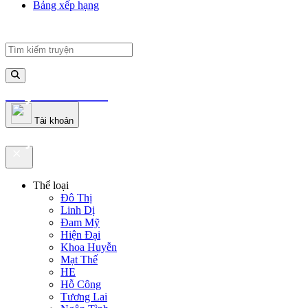
Bảng xếp hạng
truyenfullz.com
Tài khoản
truyenfullz.com
Thể loại
Đô Thị
Linh Dị
Đam Mỹ
Hiện Đại
Khoa Huyễn
Mạt Thế
HE
Hỗ Công
Tương Lai