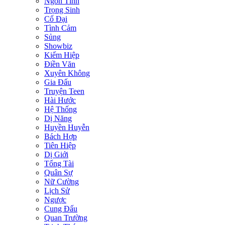
Ngôn Tình
Trọng Sinh
Cổ Đại
Tình Cảm
Sủng
Showbiz
Kiếm Hiệp
Điền Văn
Xuyên Không
Gia Đấu
Truyện Teen
Hài Hước
Hệ Thống
Dị Năng
Huyền Huyễn
Bách Hợp
Tiên Hiệp
Dị Giới
Tổng Tài
Quân Sự
Nữ Cường
Lịch Sử
Ngược
Cung Đấu
Quan Trường