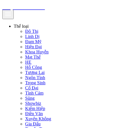
truyenfullz.com
Thể loại
Đô Thị
Linh Dị
Đam Mỹ
Hiện Đại
Khoa Huyễn
Mạt Thế
HE
Hỗ Công
Tương Lai
Ngôn Tình
Trọng Sinh
Cổ Đại
Tình Cảm
Sủng
Showbiz
Kiếm Hiệp
Điền Văn
Xuyên Không
Gia Đấu