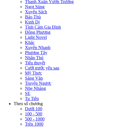
Thanh Xuân Vườn Trường
Ngọt Sủng
Xuyên Sách
Báo Thù
Kinh Dị
Tình Cảm Gia Đình
Đông Phương
Light Novel
Khác
Xuyên Nhanh
Phương Tây
Nhân Thú
Tiểu thuyết
Cưới trước yêu sau
Mỹ Thực
Sảng Văn
Truyện Ngược
Nhẹ Nhàng
SE
Tu Tiên
Theo số chương
Dưới 100
100 - 500
500 - 1000
Trên 1000