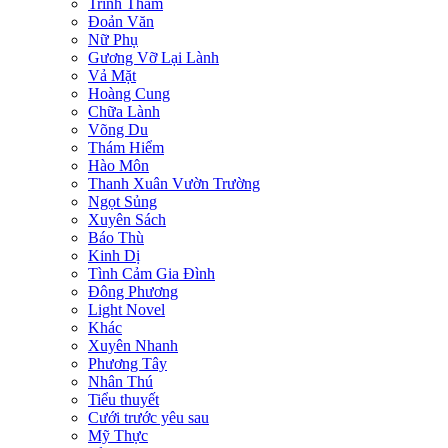
Trinh Thám
Đoản Văn
Nữ Phụ
Gương Vỡ Lại Lành
Vả Mặt
Hoàng Cung
Chữa Lành
Võng Du
Thám Hiểm
Hào Môn
Thanh Xuân Vườn Trường
Ngọt Sủng
Xuyên Sách
Báo Thù
Kinh Dị
Tình Cảm Gia Đình
Đông Phương
Light Novel
Khác
Xuyên Nhanh
Phương Tây
Nhân Thú
Tiểu thuyết
Cưới trước yêu sau
Mỹ Thực