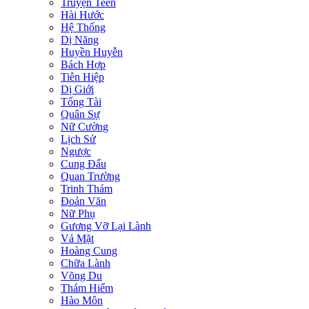
Truyện Teen
Hài Hước
Hệ Thống
Dị Năng
Huyền Huyễn
Bách Hợp
Tiên Hiệp
Dị Giới
Tổng Tài
Quân Sự
Nữ Cường
Lịch Sử
Ngược
Cung Đấu
Quan Trường
Trinh Thám
Đoản Văn
Nữ Phụ
Gương Vỡ Lại Lành
Vả Mặt
Hoàng Cung
Chữa Lành
Võng Du
Thám Hiểm
Hào Môn