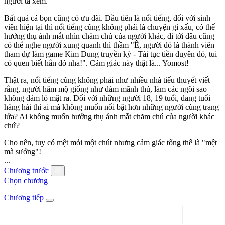
người ta xem.
Bất quá cả bọn cũng có ưu đãi. Đầu tiên là nổi tiếng, đối với sinh
viên hiện tại thì nổi tiếng cũng không phải là chuyện gì xấu, có thể
hưởng thụ ánh mắt nhìn chăm chú của người khác, đi tới đâu cũng
có thể nghe người xung quanh thì thầm "Ê, người đó là thành viên
tham dự làm game Kim Dung truyền kỳ - Tái tục tiền duyên đó, tui
có quen biết hắn đó nha!". Cảm giác này thật là... Yomost!
Thật ra, nổi tiếng cũng không phải như nhiều nhà tiểu thuyết viết
rằng, người hâm mộ giống như đám mãnh thú, làm các ngôi sao
không dám ló mặt ra. Đối với những người 18, 19 tuổi, đang tuổi
hăng hái thì ai mà không muốn nổi bật hơn những người cùng trang
lứa? Ai không muốn hưởng thụ ánh mắt chăm chú của người khác
chứ?
Cho nên, tuy có mệt mỏi một chút nhưng cảm giác tổng thể là "mệt
mà sướng"!
...
Chương trước
Chọn chương
Chương tiếp