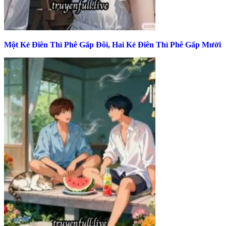
Một Kẻ Điên Thì Phê Gấp Đôi, Hai Kẻ Điên Thì Phê Gấp Mười