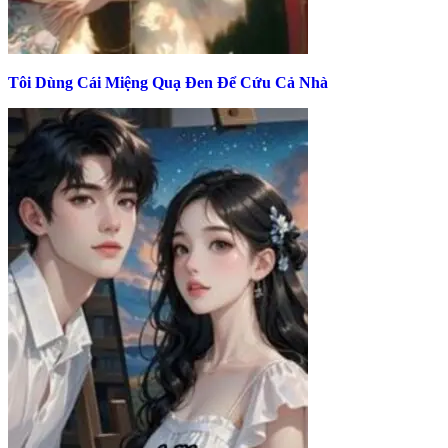
Tôi Dùng Cái Miệng Quạ Đen Để Cứu Cả Nhà