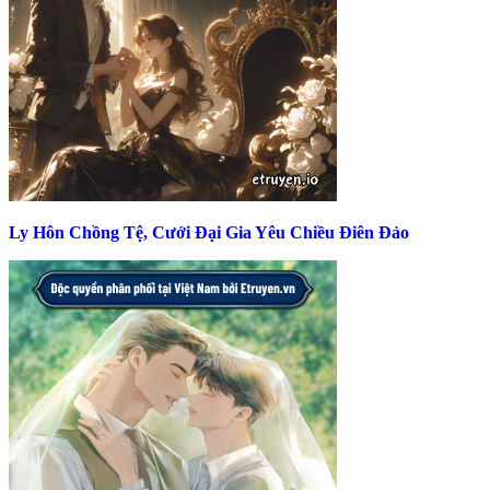
Ly Hôn Chồng Tệ, Cưới Đại Gia Yêu Chiều Điên Đảo