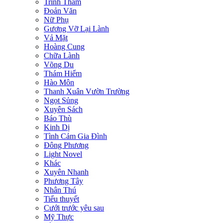
Trinh Thám
Đoản Văn
Nữ Phụ
Gương Vỡ Lại Lành
Vả Mặt
Hoàng Cung
Chữa Lành
Võng Du
Thám Hiểm
Hào Môn
Thanh Xuân Vườn Trường
Ngọt Sủng
Xuyên Sách
Báo Thù
Kinh Dị
Tình Cảm Gia Đình
Đông Phương
Light Novel
Khác
Xuyên Nhanh
Phương Tây
Nhân Thú
Tiểu thuyết
Cưới trước yêu sau
Mỹ Thực