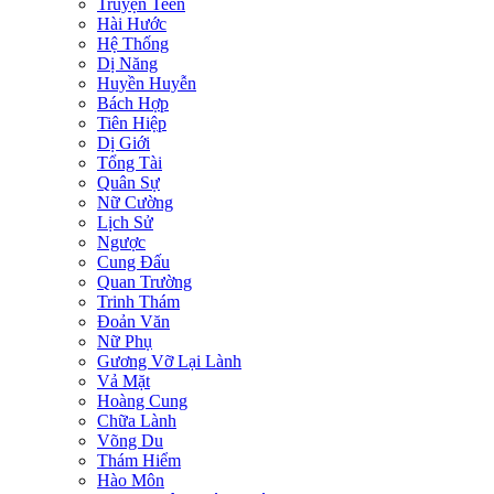
Truyện Teen
Hài Hước
Hệ Thống
Dị Năng
Huyền Huyễn
Bách Hợp
Tiên Hiệp
Dị Giới
Tổng Tài
Quân Sự
Nữ Cường
Lịch Sử
Ngược
Cung Đấu
Quan Trường
Trinh Thám
Đoản Văn
Nữ Phụ
Gương Vỡ Lại Lành
Vả Mặt
Hoàng Cung
Chữa Lành
Võng Du
Thám Hiểm
Hào Môn