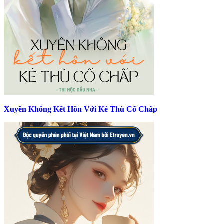
Xuyên Không Kết Hôn Với Kẻ Thù Cố Chấp