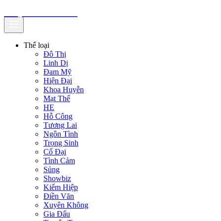
truyenfullz.com
Thể loại
Đô Thị
Linh Dị
Đam Mỹ
Hiện Đại
Khoa Huyễn
Mạt Thế
HE
Hỗ Công
Tương Lai
Ngôn Tình
Trọng Sinh
Cổ Đại
Tình Cảm
Sủng
Showbiz
Kiếm Hiệp
Điền Văn
Xuyên Không
Gia Đấu