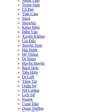
Ngôn Tình
Trọng Sinh
Cổ Đại
Tình Cảm
Sủng
Showbiz
Kiếm Hiệp
Điền Văn
Xuyên Không
Gia Đấu
Truyện Teen
Hài Hước
Hệ Thống
Dị Năng
Huyền Huyễn
Bách Hợp
Tiên Hiệp
Dị Giới
Tổng Tài
Quân Sự
Nữ Cường
Lịch Sử
Ngược
Cung Đấu
Quan Trường