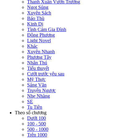
Thanh Xuân Vườn Trường
Ngọt Sủng
Xuyên Sách
Báo Thù
Kinh Dị
Tình Cảm Gia Đình
Đông Phương
Light Novel
Khác
Xuyên Nhanh
Phương Tây
Nhân Thú
Tiểu thuyết
Cưới trước yêu sau
Mỹ Thực
Sảng Văn
Truyện Ngược
Nhẹ Nhàng
SE
Tu Tiên
Theo số chương
Dưới 100
100 - 500
500 - 1000
Trên 1000