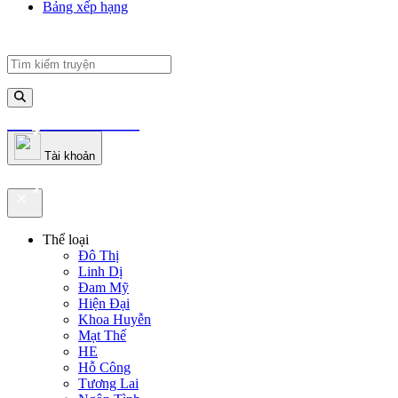
Bảng xếp hạng
truyenfullz.com
Tài khoản
truyenfullz.com
Thể loại
Đô Thị
Linh Dị
Đam Mỹ
Hiện Đại
Khoa Huyễn
Mạt Thế
HE
Hỗ Công
Tương Lai