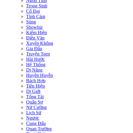
Ngôn Tình
Trọng Sinh
Cổ Đại
Tình Cảm
Sủng
Showbiz
Kiếm Hiệp
Điền Văn
Xuyên Không
Gia Đấu
Truyện Teen
Hài Hước
Hệ Thống
Dị Năng
Huyền Huyễn
Bách Hợp
Tiên Hiệp
Dị Giới
Tổng Tài
Quân Sự
Nữ Cường
Lịch Sử
Ngược
Cung Đấu
Quan Trường