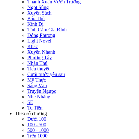
Thanh Xuân Vườn Trường
Ngọt Sủng
Xuyên Sách
Báo Thù
Kinh Dị
Tình Cảm Gia Đình
Đông Phương
Light Novel
Khác
Xuyên Nhanh
Phương Tây
Nhân Thú
Tiểu thuyết
Cưới trước yêu sau
Mỹ Thực
Sảng Văn
Truyện Ngược
Nhẹ Nhàng
SE
Tu Tiên
Theo số chương
Dưới 100
100 - 500
500 - 1000
Trên 1000