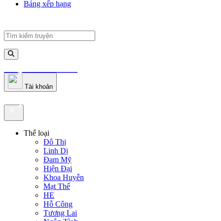
Bảng xếp hạng
truyenfullz.com
Tài khoản
truyenfullz.com
Thể loại
Đô Thị
Linh Dị
Đam Mỹ
Hiện Đại
Khoa Huyễn
Mạt Thế
HE
Hỗ Công
Tương Lai