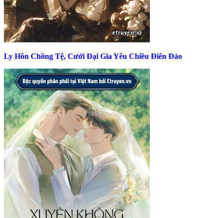
Ly Hôn Chồng Tệ, Cưới Đại Gia Yêu Chiều Điên Đảo