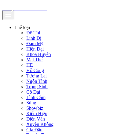
truyenfullz.com
Thể loại
Đô Thị
Linh Dị
Đam Mỹ
Hiện Đại
Khoa Huyễn
Mạt Thế
HE
Hỗ Công
Tương Lai
Ngôn Tình
Trọng Sinh
Cổ Đại
Tình Cảm
Sủng
Showbiz
Kiếm Hiệp
Điền Văn
Xuyên Không
Gia Đấu