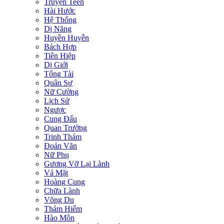
Truyện Teen
Hài Hước
Hệ Thống
Dị Năng
Huyền Huyễn
Bách Hợp
Tiên Hiệp
Dị Giới
Tổng Tài
Quân Sự
Nữ Cường
Lịch Sử
Ngược
Cung Đấu
Quan Trường
Trinh Thám
Đoản Văn
Nữ Phụ
Gương Vỡ Lại Lành
Vả Mặt
Hoàng Cung
Chữa Lành
Võng Du
Thám Hiểm
Hào Môn