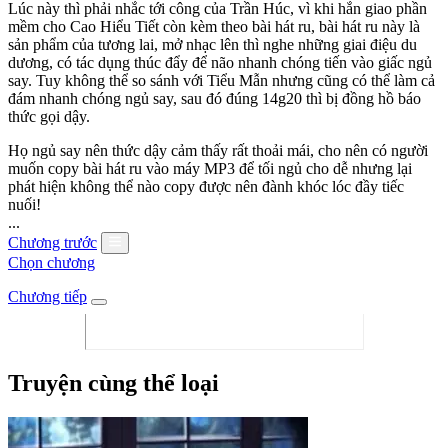
Lúc này thì phải nhắc tới công của Trần Húc, vì khi hắn giao phần
mềm cho Cao Hiểu Tiết còn kèm theo bài hát ru, bài hát ru này là
sản phẩm của tương lai, mở nhạc lên thì nghe những giai điệu du
dương, có tác dụng thúc đẩy để não nhanh chóng tiến vào giấc ngủ
say. Tuy không thể so sánh với Tiểu Mẫn nhưng cũng có thể làm cả
đám nhanh chóng ngủ say, sau đó đúng 14g20 thì bị đồng hồ báo
thức gọi dậy.
Họ ngủ say nên thức dậy cảm thấy rất thoải mái, cho nên có người
muốn copy bài hát ru vào máy MP3 để tối ngủ cho dễ nhưng lại
phát hiện không thể nào copy được nên đành khóc lóc đầy tiếc
nuối!
...
Chương trước
Chọn chương
Chương tiếp
Truyện cùng thể loại