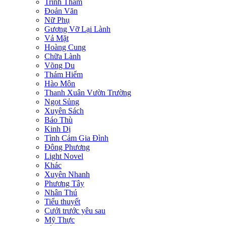
Trinh Thám
Đoản Văn
Nữ Phụ
Gương Vỡ Lại Lành
Vả Mặt
Hoàng Cung
Chữa Lành
Võng Du
Thám Hiểm
Hào Môn
Thanh Xuân Vườn Trường
Ngọt Sủng
Xuyên Sách
Báo Thù
Kinh Dị
Tình Cảm Gia Đình
Đông Phương
Light Novel
Khác
Xuyên Nhanh
Phương Tây
Nhân Thú
Tiểu thuyết
Cưới trước yêu sau
Mỹ Thực