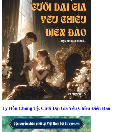
Ly Hôn Chồng Tệ, Cưới Đại Gia Yêu Chiều Điên Đảo