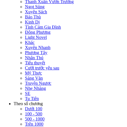
Thanh Xuân Vườn Trường
Ngọt Sủng
Xuyên Sách
Báo Thù
Kinh Dị
Tình Cảm Gia Đình
Đông Phương
Light Novel
Khác
Xuyên Nhanh
Phương Tây
Nhân Thú
Tiểu thuyết
Cưới trước yêu sau
Mỹ Thực
Sảng Văn
Truyện Ngược
Nhẹ Nhàng
SE
Tu Tiên
Theo số chương
Dưới 100
100 - 500
500 - 1000
Trên 1000