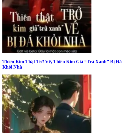
Thiên Kim Thật Trở Về, Thiên Kim Giả “Trà Xanh” Bị Đá
Khỏi Nhà