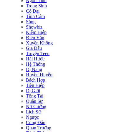
Ngôn Tình
Trọng Sinh
Cổ Đại
Tình Cảm
Sủng
Showbiz
Kiếm Hiệp
Điền Văn
Xuyên Không
Gia Đấu
Truyện Teen
Hài Hước
Hệ Thống
Dị Năng
Huyền Huyễn
Bách Hợp
Tiên Hiệp
Dị Giới
Tổng Tài
Quân Sự
Nữ Cường
Lịch Sử
Ngược
Cung Đấu
Quan Trường