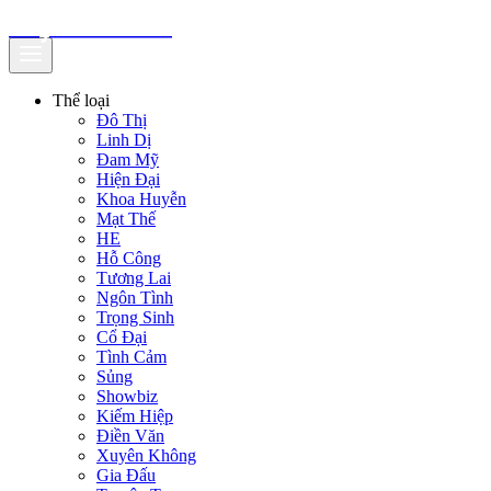
truyenfullz.com
Thể loại
Đô Thị
Linh Dị
Đam Mỹ
Hiện Đại
Khoa Huyễn
Mạt Thế
HE
Hỗ Công
Tương Lai
Ngôn Tình
Trọng Sinh
Cổ Đại
Tình Cảm
Sủng
Showbiz
Kiếm Hiệp
Điền Văn
Xuyên Không
Gia Đấu