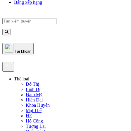
Bảng xếp hạng
truyenfullz.com
Tài khoản
truyenfullz.com
Thể loại
Đô Thị
Linh Dị
Đam Mỹ
Hiện Đại
Khoa Huyễn
Mạt Thế
HE
Hỗ Công
Tương Lai