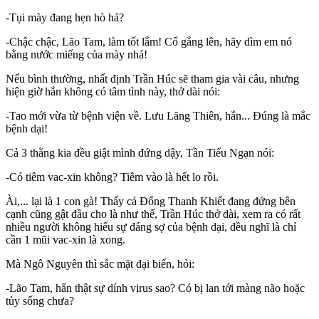
-Tụi mày đang hẹn hò hả?
-Chậc chậc, Lão Tam, làm tốt lắm! Cố gắng lên, hãy dìm em nó
bằng nước miếng của mày nhá!
Nếu bình thường, nhất định Trần Húc sẽ tham gia vài câu, nhưng
hiện giờ hắn không có tâm tình này, thở dài nói:
-Tao mới vừa từ bệnh viện về. Lưu Lăng Thiên, hắn... Đúng là mắc
bệnh dại!
Cả 3 thằng kia đều giật mình đứng dậy, Tần Tiểu Ngạn nói:
-Có tiêm vac-xin không? Tiêm vào là hết lo rồi.
Ài,... lại là 1 con gà! Thấy cả Đổng Thanh Khiết đang đứng bên
cạnh cũng gật đầu cho là như thế, Trần Húc thở dài, xem ra có rất
nhiều người không hiểu sự đáng sợ của bệnh dại, đều nghĩ là chỉ
cần 1 mũi vac-xin là xong.
Mà Ngô Nguyên thì sắc mặt đại biến, hỏi:
-Lão Tam, hắn thật sự dính virus sao? Có bị lan tới màng não hoặc
tủy sống chưa?