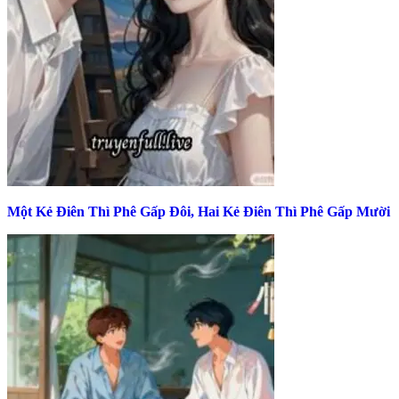
Một Kẻ Điên Thì Phê Gấp Đôi, Hai Kẻ Điên Thì Phê Gấp Mười