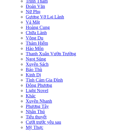
Trinh Thám
Đoản Văn
Nữ Phụ
Gương Vỡ Lại Lành
Vả Mặt
Hoàng Cung
Chữa Lành
Võng Du
Thám Hiểm
Hào Môn
Thanh Xuân Vườn Trường
Ngọt Sủng
Xuyên Sách
Báo Thù
Kinh Dị
Tình Cảm Gia Đình
Đông Phương
Light Novel
Khác
Xuyên Nhanh
Phương Tây
Nhân Thú
Tiểu thuyết
Cưới trước yêu sau
Mỹ Thực