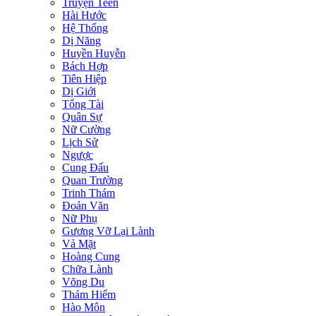
Truyện Teen
Hài Hước
Hệ Thống
Dị Năng
Huyền Huyễn
Bách Hợp
Tiên Hiệp
Dị Giới
Tổng Tài
Quân Sự
Nữ Cường
Lịch Sử
Ngược
Cung Đấu
Quan Trường
Trinh Thám
Đoản Văn
Nữ Phụ
Gương Vỡ Lại Lành
Vả Mặt
Hoàng Cung
Chữa Lành
Võng Du
Thám Hiểm
Hào Môn