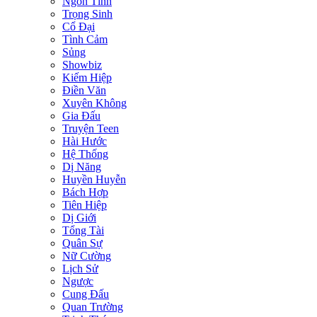
Ngôn Tình
Trọng Sinh
Cổ Đại
Tình Cảm
Sủng
Showbiz
Kiếm Hiệp
Điền Văn
Xuyên Không
Gia Đấu
Truyện Teen
Hài Hước
Hệ Thống
Dị Năng
Huyền Huyễn
Bách Hợp
Tiên Hiệp
Dị Giới
Tổng Tài
Quân Sự
Nữ Cường
Lịch Sử
Ngược
Cung Đấu
Quan Trường