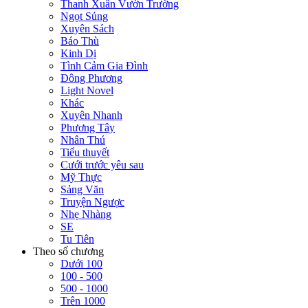
Thanh Xuân Vườn Trường
Ngọt Sủng
Xuyên Sách
Báo Thù
Kinh Dị
Tình Cảm Gia Đình
Đông Phương
Light Novel
Khác
Xuyên Nhanh
Phương Tây
Nhân Thú
Tiểu thuyết
Cưới trước yêu sau
Mỹ Thực
Sảng Văn
Truyện Ngược
Nhẹ Nhàng
SE
Tu Tiên
Theo số chương
Dưới 100
100 - 500
500 - 1000
Trên 1000