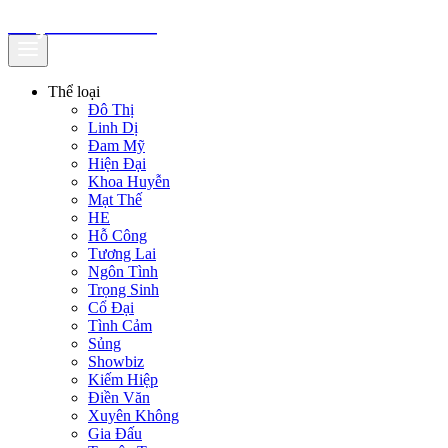
truyenfullz.com
Thể loại
Đô Thị
Linh Dị
Đam Mỹ
Hiện Đại
Khoa Huyễn
Mạt Thế
HE
Hỗ Công
Tương Lai
Ngôn Tình
Trọng Sinh
Cổ Đại
Tình Cảm
Sủng
Showbiz
Kiếm Hiệp
Điền Văn
Xuyên Không
Gia Đấu