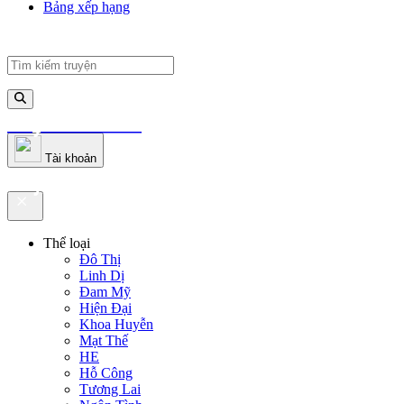
Bảng xếp hạng
truyenfullz.com
Tài khoản
truyenfullz.com
Thể loại
Đô Thị
Linh Dị
Đam Mỹ
Hiện Đại
Khoa Huyễn
Mạt Thế
HE
Hỗ Công
Tương Lai