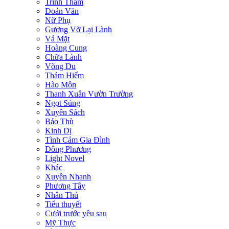
Trinh Thám
Đoản Văn
Nữ Phụ
Gương Vỡ Lại Lành
Vả Mặt
Hoàng Cung
Chữa Lành
Võng Du
Thám Hiểm
Hào Môn
Thanh Xuân Vườn Trường
Ngọt Sủng
Xuyên Sách
Báo Thù
Kinh Dị
Tình Cảm Gia Đình
Đông Phương
Light Novel
Khác
Xuyên Nhanh
Phương Tây
Nhân Thú
Tiểu thuyết
Cưới trước yêu sau
Mỹ Thực