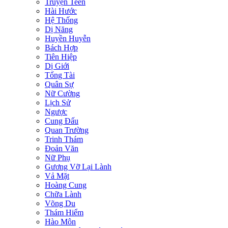
Truyện Teen
Hài Hước
Hệ Thống
Dị Năng
Huyền Huyễn
Bách Hợp
Tiên Hiệp
Dị Giới
Tổng Tài
Quân Sự
Nữ Cường
Lịch Sử
Ngược
Cung Đấu
Quan Trường
Trinh Thám
Đoản Văn
Nữ Phụ
Gương Vỡ Lại Lành
Vả Mặt
Hoàng Cung
Chữa Lành
Võng Du
Thám Hiểm
Hào Môn