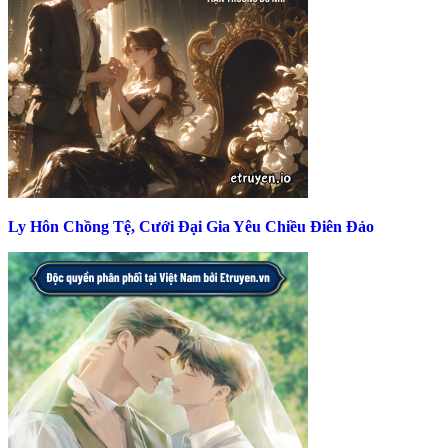
Ly Hôn Chồng Tệ, Cưới Đại Gia Yêu Chiều Điên Đảo