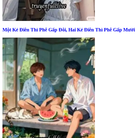
Một Kẻ Điên Thì Phê Gấp Đôi, Hai Kẻ Điên Thì Phê Gấp Mười