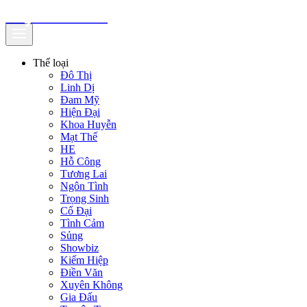
truyenfullz.com
Thể loại
Đô Thị
Linh Dị
Đam Mỹ
Hiện Đại
Khoa Huyễn
Mạt Thế
HE
Hỗ Công
Tương Lai
Ngôn Tình
Trọng Sinh
Cổ Đại
Tình Cảm
Sủng
Showbiz
Kiếm Hiệp
Điền Văn
Xuyên Không
Gia Đấu