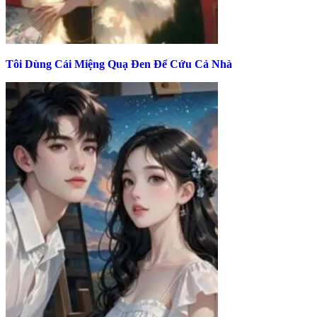
Tôi Dùng Cái Miệng Quạ Đen Để Cứu Cả Nhà