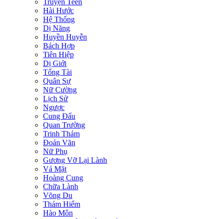
Truyện Teen
Hài Hước
Hệ Thống
Dị Năng
Huyền Huyễn
Bách Hợp
Tiên Hiệp
Dị Giới
Tổng Tài
Quân Sự
Nữ Cường
Lịch Sử
Ngược
Cung Đấu
Quan Trường
Trinh Thám
Đoản Văn
Nữ Phụ
Gương Vỡ Lại Lành
Vả Mặt
Hoàng Cung
Chữa Lành
Võng Du
Thám Hiểm
Hào Môn