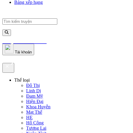
Bảng xếp hạng
truyenfullz.com
Tài khoản
truyenfullz.com
Thể loại
Đô Thị
Linh Dị
Đam Mỹ
Hiện Đại
Khoa Huyễn
Mạt Thế
HE
Hỗ Công
Tương Lai