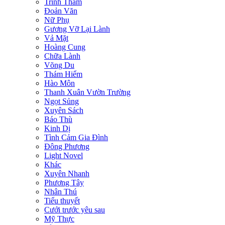
Trinh Thám
Đoản Văn
Nữ Phụ
Gương Vỡ Lại Lành
Vả Mặt
Hoàng Cung
Chữa Lành
Võng Du
Thám Hiểm
Hào Môn
Thanh Xuân Vườn Trường
Ngọt Sủng
Xuyên Sách
Báo Thù
Kinh Dị
Tình Cảm Gia Đình
Đông Phương
Light Novel
Khác
Xuyên Nhanh
Phương Tây
Nhân Thú
Tiểu thuyết
Cưới trước yêu sau
Mỹ Thực