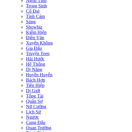
Ngôn Tình
Trọng Sinh
Cổ Đại
Tình Cảm
Sủng
Showbiz
Kiếm Hiệp
Điền Văn
Xuyên Không
Gia Đấu
Truyện Teen
Hài Hước
Hệ Thống
Dị Năng
Huyền Huyễn
Bách Hợp
Tiên Hiệp
Dị Giới
Tổng Tài
Quân Sự
Nữ Cường
Lịch Sử
Ngược
Cung Đấu
Quan Trường