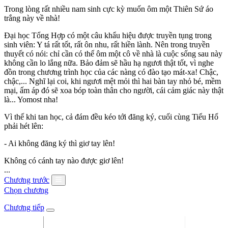
Trong lòng rất nhiều nam sinh cực kỳ muốn ôm một Thiên Sứ áo
trắng này về nhà!
Đại học Tổng Hợp có một câu khẩu hiệu được truyền tụng trong
sinh viên: Y tá rất tốt, rất ôn nhu, rất hiền lành. Nên trong truyền
thuyết có nói: chỉ cần có thể ôm một cô về nhà là cuộc sống sau này
không cần lo lắng nữa. Bảo đảm sẽ hầu hạ ngươi thật tốt, vì nghe
đồn trong chương trình học của các nàng có đào tạo mát-xa! Chậc,
chậc,... Nghĩ lại coi, khi ngươi mệt mỏi thì hai bàn tay nhỏ bé, mềm
mại, ấm áp đó sẽ xoa bóp toàn thân cho người, cái cảm giác này thật
là... Yomost nha!
Vì thế khi tan học, cả đám đều kéo tới đăng ký, cuối cùng Tiểu Hổ
phải hét lên:
- Ai không đăng ký thì giơ tay lên!
Không có cánh tay nào được giơ lên!
...
Chương trước
Chọn chương
Chương tiếp