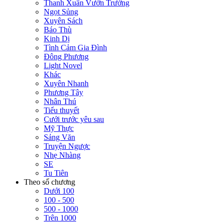
Thanh Xuân Vườn Trường
Ngọt Sủng
Xuyên Sách
Báo Thù
Kinh Dị
Tình Cảm Gia Đình
Đông Phương
Light Novel
Khác
Xuyên Nhanh
Phương Tây
Nhân Thú
Tiểu thuyết
Cưới trước yêu sau
Mỹ Thực
Sảng Văn
Truyện Ngược
Nhẹ Nhàng
SE
Tu Tiên
Theo số chương
Dưới 100
100 - 500
500 - 1000
Trên 1000