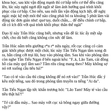
khoa học, sau khi vận động mạnh thì cơ bắp trên cơ thể đều căng
lên, lúc này nghỉ ngơi đột ngột sẽ làm ảnh hưởng quá trình khôi
phục của cơ bắp. Cho nên, sau mỗi lần vận động kịch liệt, đề nghị
ngài: mặc kệ mệt mỏi thế nào cũng phải bỏ ra khoảng 5 phút làm vài
động tác đơn giản như: quơ tay, duỗi chân,... để điều chỉnh cơ bắp,
rất có ích đối với quá trình khôi phục thân thể ngài"
Đạo lý này Trần Húc cũng biết, nhưng vấn đề là: lúc ấy mệt sắp
chết, cho dù biết cũng không còn sức để làm.
Trần Húc nằm trên giường r*n r* nửa ngày, rốt cục cũng có cảm
giác khôi phục được một chút, lúc này Tần Tiểu Ngạn tắm xong đi
ra, hắn cũng cởi trụi lũi, bay vào phòng tắm. Sau khi vào phòng tắm
còn nghe Tần Tiểu Ngạn ở bên ngoài kêu: "F..k, Lão Tam, cái đồng
hồ của mày quý lắm sao? Tắm rửa cũng mang theo? Mày không sợ
nó rơi xuống cầu tiêu hả?"
"Tao có té vào cầu thì cũng không để nó rơi vào!" Trần Húc đắc ý
kêu một tiếng, sau đó trong phòng tắm truyền ra tiếng "Ai da".
Tần Tiểu Ngạn lập tức khẩn trương hỏi: "Lão Tam! Mày té vào cầu
tiêu thật hả?!"
"Té cái đầu mày... Sao mày vứt cục xà bông ngay giữa đường
vậy?"