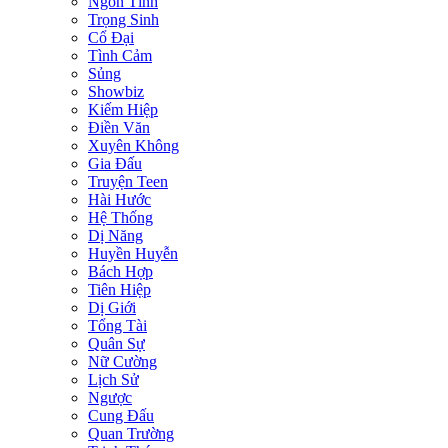
Ngôn Tình
Trọng Sinh
Cổ Đại
Tình Cảm
Sủng
Showbiz
Kiếm Hiệp
Điền Văn
Xuyên Không
Gia Đấu
Truyện Teen
Hài Hước
Hệ Thống
Dị Năng
Huyền Huyễn
Bách Hợp
Tiên Hiệp
Dị Giới
Tổng Tài
Quân Sự
Nữ Cường
Lịch Sử
Ngược
Cung Đấu
Quan Trường