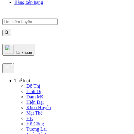
Bảng xếp hạng
truyenfullz.com
Tài khoản
truyenfullz.com
Thể loại
Đô Thị
Linh Dị
Đam Mỹ
Hiện Đại
Khoa Huyễn
Mạt Thế
HE
Hỗ Công
Tương Lai