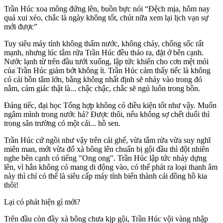
Trần Húc xoa mông đứng lên, buồn bực nói “Đệch mịa, hôm nay
quá xui xẻo, chắc là ngày không tốt, chút nữa xem lại lịch vạn sự
mới được”
Tuy siêu máy tính không thấm nước, không cháy, chống sốc rất
mạnh, nhưng lúc tắm rửa Trần Húc đều tháo ra, đặt ở bên cạnh.
Nước lạnh từ trên đầu tưới xuống, lập tức khiến cho cơn mệt mỏi
của Trần Húc giảm bớt không ít. Trần Húc cảm thấy tiếc là không
có cái bồn tắm lớn, bằng không nhất định sẽ nhảy vào trong đó
nằm, cảm giác thật là... chậc chậc, chắc sẽ ngủ luôn trong bồn.
Đáng tiếc, đại học Tổng hợp không có điều kiện tốt như vậy. Muốn
ngâm mình trong nước hả? Được thôi, nếu không sợ chết duối thì
trong sân trường có một cái... hồ sen.
Trần Húc cứ ngồi như vậy trên cái ghế, vừa tắm rửa vừa suy nghĩ
miên man, mới vừa đổ xà bông lên chuẩn bị gội đầu thì đột nhiên
nghe bên cạnh có tiếng "Ong ong". Trần Húc lập tức nhảy dựng
lên, vì hắn không có mang di động vào, có thể phát ra loại thanh âm
này thì chỉ có thể là siêu cấp máy tính biến thành cái đồng hồ kia
thôi!
Lại có phát hiện gì mới?
Trên đầu còn đầy xà bông chưa kịp gội, Trần Húc vội vàng nhập