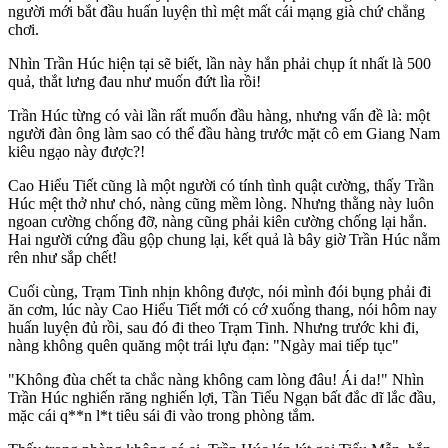
người mới bắt đầu huấn luyện thì mệt mất cái mạng già chứ chẳng
chơi.
Nhìn Trần Húc hiện tại sẽ biết, lần này hắn phải chụp ít nhất là 500
quả, thắt lưng đau như muốn đứt lìa rồi!
Trần Húc từng có vài lần rất muốn đầu hàng, nhưng vấn đề là: một
người đàn ông làm sao có thể đầu hàng trước mặt cô em Giang Nam
kiêu ngạo này được?!
Cao Hiểu Tiết cũng là một người có tính tình quật cường, thấy Trần
Húc mệt thở như chó, nàng cũng mềm lòng. Nhưng thằng này luôn
ngoan cường chống đỡ, nàng cũng phải kiên cường chống lại hắn.
Hai người cứng đầu gộp chung lại, kết quả là bây giờ Trần Húc nằm
rên như sắp chết!
Cuối cùng, Trạm Tinh nhịn không được, nói mình đói bụng phải đi
ăn cơm, lúc này Cao Hiểu Tiết mới có cớ xuống thang, nói hôm nay
huấn luyện đủ rồi, sau đó đi theo Trạm Tinh. Nhưng trước khi đi,
nàng không quên quăng một trái lựu đạn: "Ngày mai tiếp tục"
"Không đùa chết ta chắc nàng không cam lòng đâu! Ái da!" Nhìn
Trần Húc nghiến răng nghiến lợi, Tần Tiểu Ngạn bất đắc dĩ lắc đầu,
mặc cái q**n l*t tiêu sái đi vào trong phòng tắm.