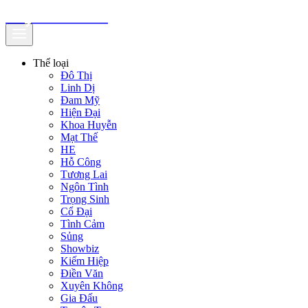
truyenfullz.com
Thể loại
Đô Thị
Linh Dị
Đam Mỹ
Hiện Đại
Khoa Huyễn
Mạt Thế
HE
Hỗ Công
Tương Lai
Ngôn Tình
Trọng Sinh
Cổ Đại
Tình Cảm
Sủng
Showbiz
Kiếm Hiệp
Điền Văn
Xuyên Không
Gia Đấu