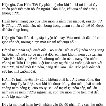
Hiện giờ, Cao Hiểu Tiết lấy phẫn nộ như khi ăn 14 túi khoai tây
chiên phát tiết toàn bộ lên người Trần Húc, kết quả có thể tưởng
tượng được.
Huấn luyện nâng cao của Thủ môn là nằm trên mặt đất, sau đó, trợ
lý đứng trước mặt hắn, ném bóng trong phạm vi hắn có thể bắt được
để hắn chụp bóng.
Hiện giờ Trần Húc đang tập luyện bài này. Vừa mới bắt đầu thì cảm
giác còn tốt, nhưng được một lúc thì hết chịu nổi!
Bởi vì hắn phải ngồi dưới đất, Cao Hiểu Tiết lại cố ý ném bóng sang
hai bên, hơn nữa cô bé này rất độc ác, nàng không ném quá xa làm
Trần Húc không thể với tới, nhưng mỗi lần ném, nàng đều nhắm
vào vị trí Trần Húc phải kiệt lực xoay người ngã xuống đất mới với
tới được, vì thế mỗi lần ném, nàng đều làm Trần Húc phải dốc hết
sức lực ngã xuống đất.
Hơn nữa huấn luyện này cũng không phải là trợ lý ném bóng, thủ
môn chụp lấy là được, sau khi bắt được bóng, thủ môn phải nhanh
chóng ném bóng lại cho trợ lý, sau đó trợ lý lại ném tiếp, mà lần
ném sau sẽ ném hướng ngược lại, còn thủ môn thì té trên mặt đất,
chưa kịp ngồi dậy...
Đây là một loại huấn luyện nhắm vào tốc độ phản ứng của thủ môn,