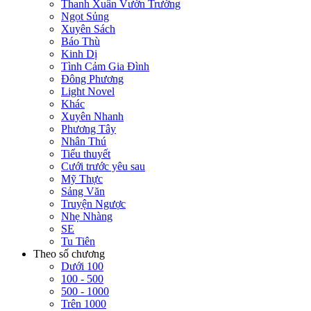
Thanh Xuân Vườn Trường
Ngọt Sủng
Xuyên Sách
Báo Thù
Kinh Dị
Tình Cảm Gia Đình
Đông Phương
Light Novel
Khác
Xuyên Nhanh
Phương Tây
Nhân Thú
Tiểu thuyết
Cưới trước yêu sau
Mỹ Thực
Sảng Văn
Truyện Ngược
Nhẹ Nhàng
SE
Tu Tiên
Theo số chương
Dưới 100
100 - 500
500 - 1000
Trên 1000