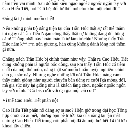
nằm trên vai mình. Sau đó hắn kiêu ngạo ngoắc ngoắc ngón tay với
Cao Hiểu Tiết, nói “Cô bé, đổi tư thế mới cho khó một chút đi!”
Đúng là tự mình muốn chết!
Nếu không phải bộ dáng hiện tại của Trần Húc thật sự rất thê thảm
thì ngay cả Tần Tiểu Ngạn cũng thấy thật sự không đáng để thông
cảm! Thằng nhãi này hoàn toàn là tự làm tự chịu! Nhưng thấy Trần
Húc nằm k** r*n trên giường, hắn cũng không đành lòng nói thêm
gì nữa.
Chẳng trách Trần Húc bị chỉnh thảm như vậy. Thật ra Cao Hiểu Tiết
cũng không phải là người bốc đồng, sau khi thấy Trần Húc có tiềm
chất của một thủ môn, nàng thật sự muốn huấn luyện nghiêm chỉnh
cho gia súc này. Nhưng nghe những lời nói Trần Húc, nàng cảm
thấy mình giống như người chuyên bán tiếng rẻ cười [gà móng đỏ],
mà gia súc này lại giống như là khách làng chơi, ngoắc ngoắc ngón
tay với mình: “Cô bé, cười với đại gia một cái coi!”
Vì thế Cao Hiểu Tiết phẫn nộ!
Cao Hiểu Tiết phẫn nộ đáng sợ ra sao? Hiện giờ trong đại học Tổng
hợp chưa có ai biết, nhưng bạn bè trước kia của nàng lại tận mắt
chứng Cao Hiểu Tiết trong cơn phẫn nộ đã ăn một hơi hết 14 túi lớn
khoai tây chiên...