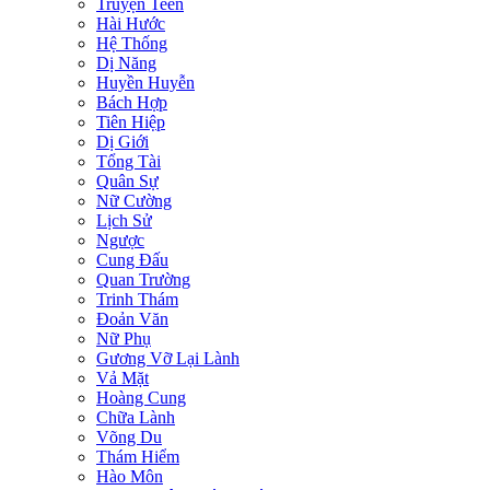
Truyện Teen
Hài Hước
Hệ Thống
Dị Năng
Huyền Huyễn
Bách Hợp
Tiên Hiệp
Dị Giới
Tổng Tài
Quân Sự
Nữ Cường
Lịch Sử
Ngược
Cung Đấu
Quan Trường
Trinh Thám
Đoản Văn
Nữ Phụ
Gương Vỡ Lại Lành
Vả Mặt
Hoàng Cung
Chữa Lành
Võng Du
Thám Hiểm
Hào Môn