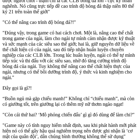
được người chơi - thậm chí là các CLB bóng đá lớn - cực kỳ hoan
nghênh. Nó cũng trực tiếp đề cao trình độ bóng đá thập niên 80 thế
kỷ 21 trên toàn thế giới"
"Có thể nâng cao trình độ bóng đá?!"
"Đúng vậy, trong game có hai cách chơi. Một là, nâng cao thể chất
trong game của ngài, làm cho ngài tự mình cảm nhận được kỹ thuật
và sức mạnh của các siêu sao thế giới; hai là, giữ nguyên dữ liệu về
thể chất hiện có của ngài, sau đó tiếp nhận huấn luyện chuyên
nghiệp của các CLB lớn. Trong lúc huấn luyện, ngài có thể tự mình
tiếp xúc và thi đấu với các siêu sao, nhờ đó tăng cường trình độ
bóng đá của ngài. Tuy không thể nâng cao thể chất hiện thực của
ngài, nhưng có thể bồi dưỡng trình độ, ý thức và kinh nghiệm cho
ngài."
Đây gọi là gì?!
“Buồn ngủ mà gặp chiếu manh!” Không chỉ “chiếu manh”, mà còn
có giường tốt, trên giường lại có thêm mỹ nữ thơm ngào ngạt!
"Còn cái thứ hai? ‘Mô phỏng chiến đấu’ gì gì đó dùng để làm chi?"
"Game này có tính nguy hiểm nhất định, sau khi phát hành mới phát
hiện nó có thể gây hậu quả nghiêm trọng nên được ghi nhận là ‘cơ
mật của quân đội’, dân chúng bình thường không thể sử dụng"