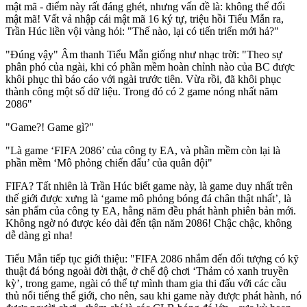
mật mã - điểm này rất đáng ghét, nhưng vấn đề là: không thể đổi
mật mã! Vất vả nhập cái mật mã 16 ký tự, triệu hồi Tiểu Mẫn ra,
Trần Húc liền vội vàng hỏi: "Thế nào, lại có tiến triển mới hả?"
"Đúng vậy" Âm thanh Tiểu Mẫn giống như nhạc trời: "Theo sự
phân phó của ngài, khi có phần mềm hoàn chỉnh nào của BC được
khôi phục thì báo cáo với ngài trước tiên. Vừa rồi, đã khôi phục
thành công một số dữ liệu. Trong đó có 2 game nóng nhất năm
2086"
"Game?! Game gì?"
"Là game ‘FIFA 2086’ của công ty EA, và phần mềm còn lại là
phần mềm ‘Mô phỏng chiến đấu’ của quân đội"
FIFA? Tất nhiên là Trần Húc biết game này, là game duy nhất trên
thế giới được xưng là ‘game mô phỏng bóng đá chân thật nhất’, là
sản phẩm của công ty EA, hằng năm đều phát hành phiên bản mới.
Không ngờ nó được kéo dài đến tận năm 2086! Chậc chậc, không
dễ dàng gì nha!
Tiểu Mẫn tiếp tục giới thiệu: "FIFA 2086 nhắm đến đối tượng có kỹ
thuật đá bóng ngoài đời thật, ở chế độ chơi ‘Thảm cỏ xanh truyền
kỳ’, trong game, ngài có thể tự mình tham gia thi đấu với các cầu
thủ nổi tiếng thế giới, cho nên, sau khi game này được phát hành, nó