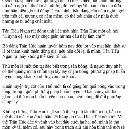
điều hòa, lại thêm trên giường chỉ có chiếc chiếu, lúc bình thường
thì nằm ngủ rất thoải mái, nhưng đối với người toàn thân dau đớn
như hắn hiện giờ thì đúng là cực hình, hắn đang cần nằm nghỉ ngơi
trên một cái giường có nệm mềm, có thể trải chăn dày phía dưới
nhưng sẽ bị nóng chết mất!
Tần Tiểu Ngạn rất đồng tình liếc mắt nhìn Trần Húc một cái nói:
"Huynh đệ, sao mày chọc giận nữ ma đầu này làm chi?"
Bộ dáng Trần Húc huấn luyện hôm nay đều lọt vào mắt hắn, thật sự
là bi thảm kinh thiên động địa, nếu nếu đổi lại là mình, Tần Tiểu
Ngạn tự thấy không thể kiên trì nổi.
Thủ môn là một tồn tại đặc biệt trong sân bóng, là người duy nhất
có thể quang minh chính đại lấy tay chạm bóng, phương pháp huấn
luyện cũng khác xa những cầu thủ khác.
Huấn luyện trụ cột của Thủ môn là cố gắng ôm quả bóng vào trong
lòng, trong ngực, phương pháp huấn luyện cơ bản cũng rất đơn
giản: hai thủ môn huấn luyện cho nhau, ném bóng để đối phương
chụp lấy.
Không chừng Trần Húc thật sự có thiên phú làm thủ môn, hắn có
thể thoải mái cản được hầu hết bóng do Cao Hiểu Tiết ném tới. Vì
thế Trần Húc đắc ý vênh váo bắt đầu cười ha ha, nói mình là thủ
môn kỳ tài hiếm có, sau này trọng trách giữ gìn hòa bình thế giới sẽ