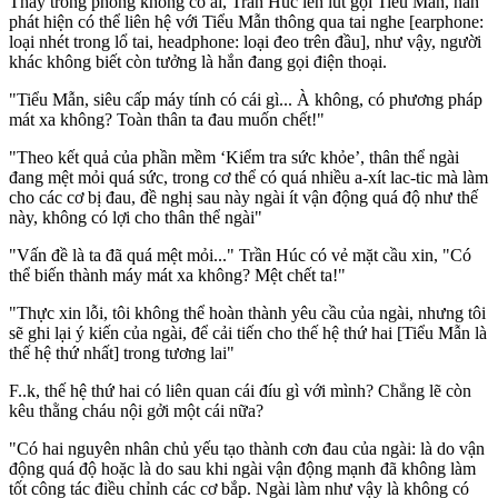
Thấy trong phòng không có ai, Trần Húc lén lút gọi Tiểu Mẫn, hắn
phát hiện có thể liên hệ với Tiểu Mẫn thông qua tai nghe [earphone:
loại nhét trong lổ tai, headphone: loại đeo trên đầu], như vậy, người
khác không biết còn tưởng là hắn đang gọi điện thoại.
"Tiểu Mẫn, siêu cấp máy tính có cái gì... À không, có phương pháp
mát xa không? Toàn thân ta đau muốn chết!"
"Theo kết quả của phần mềm ‘Kiểm tra sức khỏe’, thân thể ngài
đang mệt mỏi quá sức, trong cơ thể có quá nhiều a-xít lac-tic mà làm
cho các cơ bị đau, đề nghị sau này ngài ít vận động quá độ như thế
này, không có lợi cho thân thể ngài"
"Vấn đề là ta đã quá mệt mỏi..." Trần Húc có vẻ mặt cầu xin, "Có
thể biến thành máy mát xa không? Mệt chết ta!"
"Thực xin lỗi, tôi không thể hoàn thành yêu cầu của ngài, nhưng tôi
sẽ ghi lại ý kiến của ngài, để cải tiến cho thế hệ thứ hai [Tiểu Mẫn là
thế hệ thứ nhất] trong tương lai"
F..k, thế hệ thứ hai có liên quan cái đíu gì với mình? Chẳng lẽ còn
kêu thằng cháu nội gởi một cái nữa?
"Có hai nguyên nhân chủ yếu tạo thành cơn đau của ngài: là do vận
động quá độ hoặc là do sau khi ngài vận động mạnh đã không làm
tốt công tác điều chỉnh các cơ bắp. Ngài làm như vậy là không có