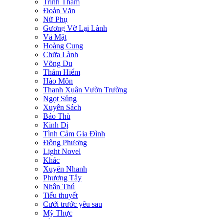
Trinh Thám
Đoản Văn
Nữ Phụ
Gương Vỡ Lại Lành
Vả Mặt
Hoàng Cung
Chữa Lành
Võng Du
Thám Hiểm
Hào Môn
Thanh Xuân Vườn Trường
Ngọt Sủng
Xuyên Sách
Báo Thù
Kinh Dị
Tình Cảm Gia Đình
Đông Phương
Light Novel
Khác
Xuyên Nhanh
Phương Tây
Nhân Thú
Tiểu thuyết
Cưới trước yêu sau
Mỹ Thực