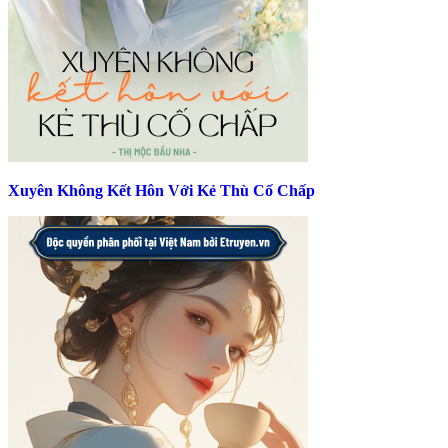
Xuyên Không Kết Hôn Với Kẻ Thù Cố Chấp