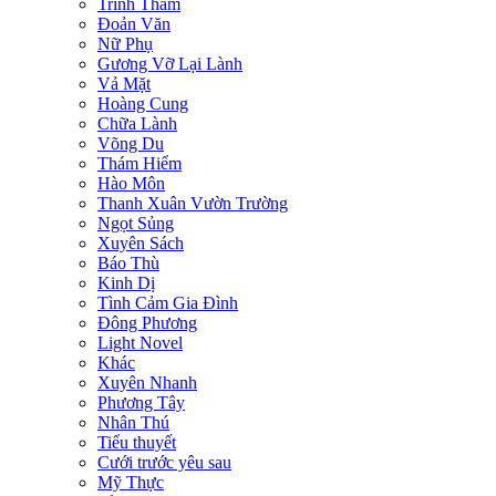
Trinh Thám
Đoản Văn
Nữ Phụ
Gương Vỡ Lại Lành
Vả Mặt
Hoàng Cung
Chữa Lành
Võng Du
Thám Hiểm
Hào Môn
Thanh Xuân Vườn Trường
Ngọt Sủng
Xuyên Sách
Báo Thù
Kinh Dị
Tình Cảm Gia Đình
Đông Phương
Light Novel
Khác
Xuyên Nhanh
Phương Tây
Nhân Thú
Tiểu thuyết
Cưới trước yêu sau
Mỹ Thực