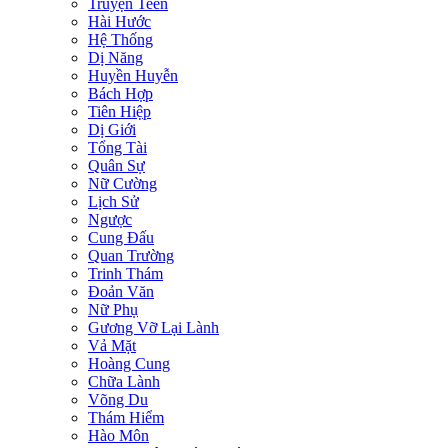
Truyện Teen
Hài Hước
Hệ Thống
Dị Năng
Huyền Huyễn
Bách Hợp
Tiên Hiệp
Dị Giới
Tổng Tài
Quân Sự
Nữ Cường
Lịch Sử
Ngược
Cung Đấu
Quan Trường
Trinh Thám
Đoản Văn
Nữ Phụ
Gương Vỡ Lại Lành
Vả Mặt
Hoàng Cung
Chữa Lành
Võng Du
Thám Hiểm
Hào Môn