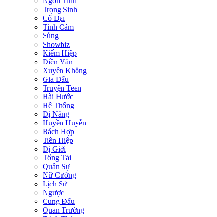
Ngôn Tình
Trọng Sinh
Cổ Đại
Tình Cảm
Sủng
Showbiz
Kiếm Hiệp
Điền Văn
Xuyên Không
Gia Đấu
Truyện Teen
Hài Hước
Hệ Thống
Dị Năng
Huyền Huyễn
Bách Hợp
Tiên Hiệp
Dị Giới
Tổng Tài
Quân Sự
Nữ Cường
Lịch Sử
Ngược
Cung Đấu
Quan Trường