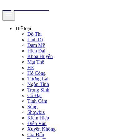
truyenfullz.com
Thể loại
Đô Thị
Linh Dị
Đam Mỹ
Hiện Đại
Khoa Huyễn
Mạt Thế
HE
Hỗ Công
Tương Lai
Ngôn Tình
Trọng Sinh
Cổ Đại
Tình Cảm
Sủng
Showbiz
Kiếm Hiệp
Điền Văn
Xuyên Không
Gia Đấu