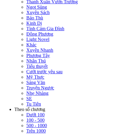
Thanh Xuân Vườn Trường
Ngọt Sủng
Xuyên Sách
Báo Thù
Kinh Dị
Tình Cảm Gia Đình
Đông Phương
Light Novel
Khác
Xuyên Nhanh
Phương Tây
Nhân Thú
Tiểu thuyết
Cưới trước yêu sau
Mỹ Thực
Sảng Văn
Truyện Ngược
Nhẹ Nhàng
SE
Tu Tiên
Theo số chương
Dưới 100
100 - 500
500 - 1000
Trên 1000