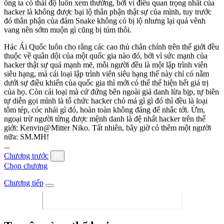
ông ta có thái độ luôn xem thường, bởi vì điều quan trọng nhất của
hacker là không được bại lộ thân phận thật sự của mình, tuy trước
đó thân phận của đám Snake không có bị lộ nhưng lại quá vênh
vang nên sớm muộn gì cũng bị túm thôi.
Hác Ái Quốc luôn cho rằng các cao thủ chân chính trên thế giới đều
thuộc về quân đội của một quốc gia nào đó, bởi vì sức mạnh của
hacker thật sự quá mạnh mẽ, mỗi người đều là một lập trình viên
siêu hạng, mà cái loại lập trình viên siêu hạng thế này chỉ có nằm
dưới sự điều khiển của quốc gia thì mới có thể thể hiện hết giá trị
của họ. Còn cái loại mà cứ đứng bên ngoài giả danh lừa bịp, tự biên
tự diễn gọi mình là tổ chức hacker chó má gì gì đó thì đều là loại
tôm tép, cóc nhái gì đó, hoàn toàn không đáng để nhắc tới. Ừm,
ngoại trừ người từng được mệnh danh là đệ nhất hacker trên thế
giới: Kenvin@Mitter Niko. Tất nhiên, bây giờ có thêm một người
nữa: SM.MH!
...
Chương trước
Chọn chương
Chương tiếp