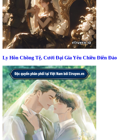
Ly Hôn Chồng Tệ, Cưới Đại Gia Yêu Chiều Điên Đảo