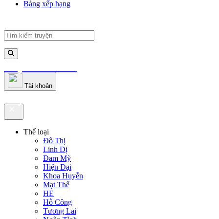
Bảng xếp hạng
truyenfullz.com
Tài khoản
truyenfullz.com
Thể loại
Đô Thị
Linh Dị
Đam Mỹ
Hiện Đại
Khoa Huyễn
Mạt Thế
HE
Hỗ Công
Tương Lai