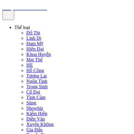
truyenfullz.com
Thể loại
Đô Thị
Linh Dị
Đam Mỹ
Hiện Đại
Khoa Huyễn
Mạt Thế
HE
Hỗ Công
Tương Lai
Ngôn Tình
Trọng Sinh
Cổ Đại
Tình Cảm
Sủng
Showbiz
Kiếm Hiệp
Điền Văn
Xuyên Không
Gia Đấu