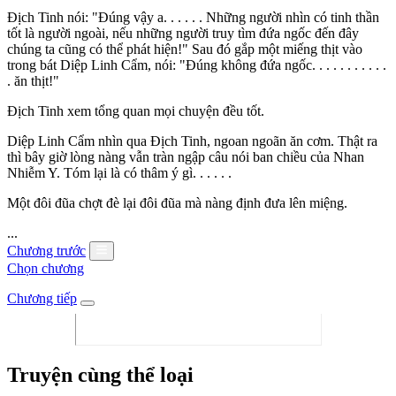
Địch Tinh nói: "Đúng vậy a. . . . . . Những người nhìn có tinh thần
tốt là người ngoài, nếu những người truy tìm đứa ngốc đến đây
chúng ta cũng có thể phát hiện!" Sau đó gắp một miếng thịt vào
trong bát Diệp Linh Cẩm, nói: "Đúng không đứa ngốc. . . . . . . . . . .
. ăn thịt!"
Địch Tinh xem tổng quan mọi chuyện đều tốt.
Diệp Linh Cẩm nhìn qua Địch Tinh, ngoan ngoãn ăn cơm. Thật ra
thì bây giờ lòng nàng vẫn tràn ngập câu nói ban chiều của Nhan
Nhiễm Y. Tóm lại là có thâm ý gì. . . . . .
Một đôi đũa chợt đè lại đôi đũa mà nàng định đưa lên miệng.
...
Chương trước
Chọn chương
Chương tiếp
Truyện cùng thể loại