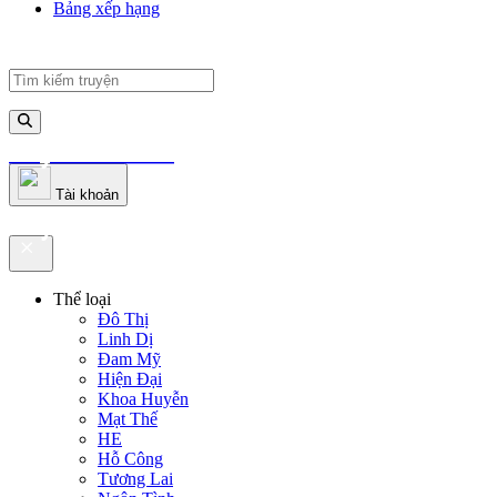
Bảng xếp hạng
truyenfullz.com
Tài khoản
truyenfullz.com
Thể loại
Đô Thị
Linh Dị
Đam Mỹ
Hiện Đại
Khoa Huyễn
Mạt Thế
HE
Hỗ Công
Tương Lai