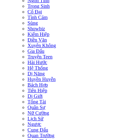
Ngôn Tình
Trọng Sinh
Cổ Đại
Tình Cảm
Sủng
Showbiz
Kiếm Hiệp
Điền Văn
Xuyên Không
Gia Đấu
Truyện Teen
Hài Hước
Hệ Thống
Dị Năng
Huyền Huyễn
Bách Hợp
Tiên Hiệp
Dị Giới
Tổng Tài
Quân Sự
Nữ Cường
Lịch Sử
Ngược
Cung Đấu
Quan Trường