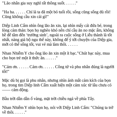
"Lão nhân gia suy nghĩ rất thông suốt. . . . . ."
"Ha ha. . . . . . Chỉ là ta đã một bó tuổi rồi, sống cũng sống đủ rồi!
Cũng không cầu xin cái gì!"
Diệp Linh Cẩm nhìn ông lão ăn xin, lại nhìn mấy cái đứa bé, trong
lòng cảm thán: bọn họ nghèo khó nên chỉ cầu ăn no mặc ấm, không
hề để tâm đến ‘trường sinh’, ngoài ra cuộc sống ở Liễu thành là tốt
nhất, nàng giả bộ ngu thế này, không để ý tới chuyện của Diệp gia,
mới có thể sống tốt, vui vẻ mà làm thôi. . . . . .
Nhan Nhiễm Y cho ông lão ăn xin một ít bạc."Chút bạc này, mua
cho bọn trẻ một ít thức ăn. . . . . ."
"Cám ơn. . . . . . Cám ơn. . . . . . Công tử và phu nhân đúng là người
tốt!"
Mặc dù bị gọi là phu nhân, nhưng nhìn ánh mắt cảm kích của bọn
họ, trong tim Diệp linh Cẩm xuất hiện một cảm xúc từ lâu chưa có
—— cảm động.
Bầu trời dần dần ố vàng, mặt trời chiều ngả về phía Tây.
Nhan Nhiễm Y nhìn bọn họ, nói với Diệp Linh Cẩm: "Chúng ta trở
về thôi. . . . . ."