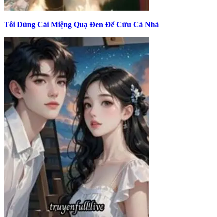
Tôi Dùng Cái Miệng Quạ Đen Để Cứu Cả Nhà