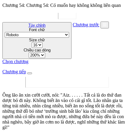
Chương 54: Chương 54: Có muốn hay không không liên quan
Chương trước
Tùy chỉnh
Font chữ
Size chữ
Chiều cao dòng
Chọn chương
Chương tiếp
Ông lão ăn xin cười cười, nói: "Aiz. . . . . . Tất cả là do thứ đan
dược bỏ đi này. Không biết ăn vào có cái gì tốt. Lão nhân gia ta
từng trải nhiều, nhìn cũng nhiều, biết ăn no sống tốt là được rồi,
những thứ đồ bỏ như ‘trường sinh bất lão’ kia cũng chỉ những
người nhà có tiền mới mò ra được, những đứa bé này đều là con
nhà nghèo, bây giờ ăn cơm no là được, nghĩ những thứ khác làm
gì!"