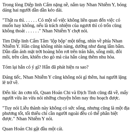
Trong lòng Diệp linh Cẩm nặng nề, nắm tay Nhan Nhiễm Y, bóng
dáng hai người dần dần kéo dài.
"Thật ra thì. . . . . . Có một số việc không liên quan đến việc có
muốn hay không, nếu là trách nhiệm của ngươi thì có trốn cũng
không thoát . . . . . ." Nhan Nhiễm Y chợt nói.
Tim Diệp linh Cẩm Tâm ‘lộp bộp’ một tiếng, nhìn về phía Nhan
Nhiễm Y. Hắn cũng không nhìn nàng, dường như đang lẩm bẩm.
Dần dần ánh mặt trời hoàng hôn rơi trên trán hắn, sống mũi, đôi
môi, trên cằm, khiến cho gò má của hắn càng thêm nhu hòa.
Tóm lại hắn có ý gì? Hắn đã phát hiện ra sao?
Đáng tiếc, Nhan Nhiễm Y cũng không nói gì thêm, hai người lặng
lẽ trở về.
Đến lúc ăn cơm tối, Quan Hoán Chi và Địch Tinh cũng đã về, mấy
người vừa ăn vừa nói những chuyện hôm nay thu hoạch được.
"Tuy nói Liễu thành này không có sức sống, nhưng cũng là một địa
phương tốt, tối thiểu chỉ cần người ngoài đều có thể phân biệt
được." Nhan Nhiễm Y nói.
Quan Hoán Chi gật đầu một cái.