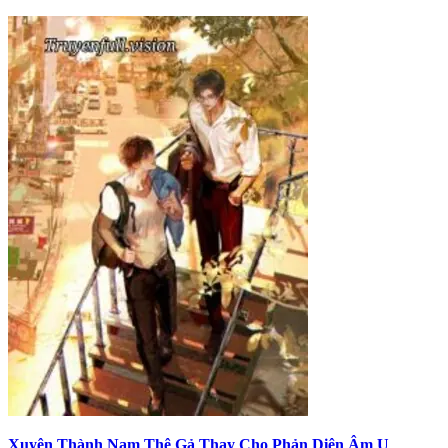
Xuyên Thành Nam Thê Gả Thay Cho Phản Diện Âm U