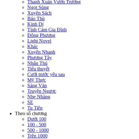
Thanh Xuân Vườn Trường
Ngọt Sủng
Xuyên Sách
Báo Thù
Kinh Dị
Tình Cảm Gia Đình
Đông Phương
Light Novel
Khác
Xuyên Nhanh
Phương Tây
Nhân Thú
Tiểu thuyết
Cưới trước yêu sau
Mỹ Thực
Sảng Văn
Truyện Ngược
Nhẹ Nhàng
SE
Tu Tiên
Theo số chương
Dưới 100
100 - 500
500 - 1000
Trên 1000