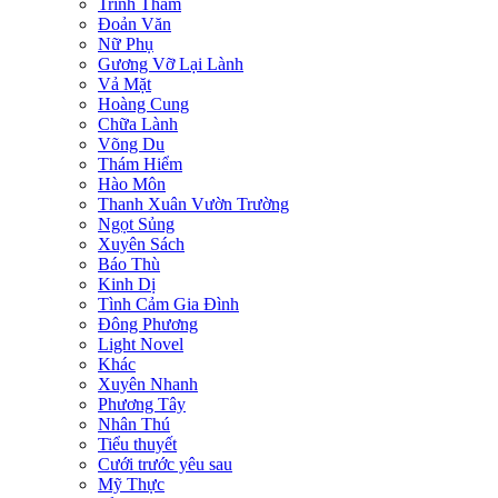
Trinh Thám
Đoản Văn
Nữ Phụ
Gương Vỡ Lại Lành
Vả Mặt
Hoàng Cung
Chữa Lành
Võng Du
Thám Hiểm
Hào Môn
Thanh Xuân Vườn Trường
Ngọt Sủng
Xuyên Sách
Báo Thù
Kinh Dị
Tình Cảm Gia Đình
Đông Phương
Light Novel
Khác
Xuyên Nhanh
Phương Tây
Nhân Thú
Tiểu thuyết
Cưới trước yêu sau
Mỹ Thực