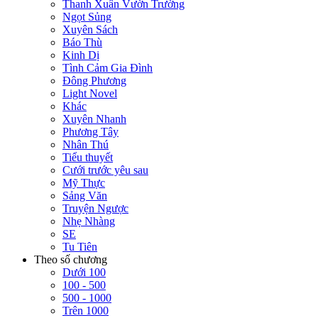
Thanh Xuân Vườn Trường
Ngọt Sủng
Xuyên Sách
Báo Thù
Kinh Dị
Tình Cảm Gia Đình
Đông Phương
Light Novel
Khác
Xuyên Nhanh
Phương Tây
Nhân Thú
Tiểu thuyết
Cưới trước yêu sau
Mỹ Thực
Sảng Văn
Truyện Ngược
Nhẹ Nhàng
SE
Tu Tiên
Theo số chương
Dưới 100
100 - 500
500 - 1000
Trên 1000