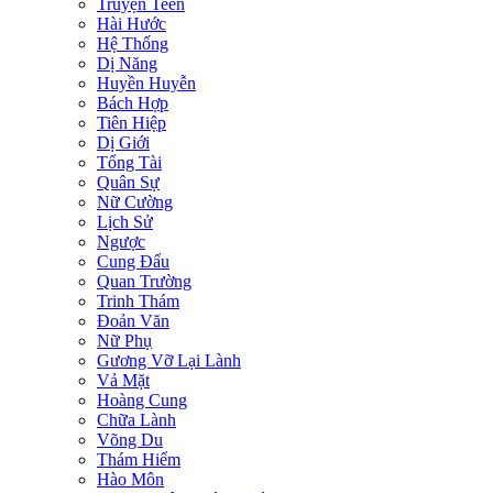
Truyện Teen
Hài Hước
Hệ Thống
Dị Năng
Huyền Huyễn
Bách Hợp
Tiên Hiệp
Dị Giới
Tổng Tài
Quân Sự
Nữ Cường
Lịch Sử
Ngược
Cung Đấu
Quan Trường
Trinh Thám
Đoản Văn
Nữ Phụ
Gương Vỡ Lại Lành
Vả Mặt
Hoàng Cung
Chữa Lành
Võng Du
Thám Hiểm
Hào Môn