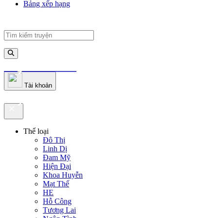
Bảng xếp hạng
truyenfullz.com
Tài khoản
truyenfullz.com
Thể loại
Đô Thị
Linh Dị
Đam Mỹ
Hiện Đại
Khoa Huyễn
Mạt Thế
HE
Hỗ Công
Tương Lai