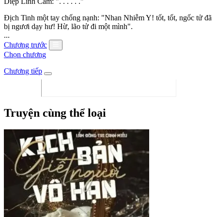
Diệp Linh Cẩm: ". . . . . ."
Địch Tinh một tay chống nạnh: "Nhan Nhiễm Y! tốt, tốt, ngốc tử đã
bị ngươi dạy hư! Hừ, lão tử đi một mình".
...
Chương trước
Chọn chương
Chương tiếp
Truyện cùng thể loại