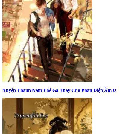
Xuyên Thành Nam Thê Gả Thay Cho Phản Diện Âm U