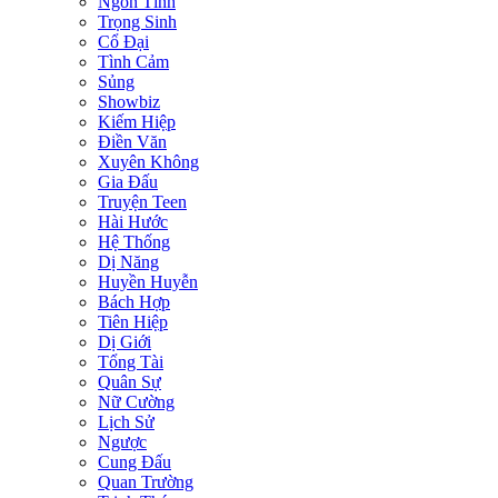
Ngôn Tình
Trọng Sinh
Cổ Đại
Tình Cảm
Sủng
Showbiz
Kiếm Hiệp
Điền Văn
Xuyên Không
Gia Đấu
Truyện Teen
Hài Hước
Hệ Thống
Dị Năng
Huyền Huyễn
Bách Hợp
Tiên Hiệp
Dị Giới
Tổng Tài
Quân Sự
Nữ Cường
Lịch Sử
Ngược
Cung Đấu
Quan Trường