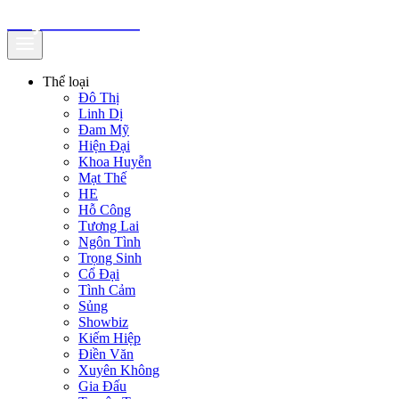
truyenfullz.com
Thể loại
Đô Thị
Linh Dị
Đam Mỹ
Hiện Đại
Khoa Huyễn
Mạt Thế
HE
Hỗ Công
Tương Lai
Ngôn Tình
Trọng Sinh
Cổ Đại
Tình Cảm
Sủng
Showbiz
Kiếm Hiệp
Điền Văn
Xuyên Không
Gia Đấu