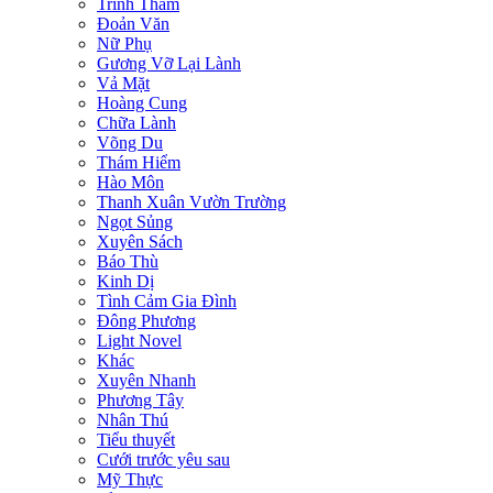
Trinh Thám
Đoản Văn
Nữ Phụ
Gương Vỡ Lại Lành
Vả Mặt
Hoàng Cung
Chữa Lành
Võng Du
Thám Hiểm
Hào Môn
Thanh Xuân Vườn Trường
Ngọt Sủng
Xuyên Sách
Báo Thù
Kinh Dị
Tình Cảm Gia Đình
Đông Phương
Light Novel
Khác
Xuyên Nhanh
Phương Tây
Nhân Thú
Tiểu thuyết
Cưới trước yêu sau
Mỹ Thực