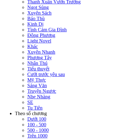
Thanh Xuân Vườn Trường
Ngọt Sủng
Xuyên Sách
Báo Thù
Kinh Dị
Tình Cảm Gia Đình
Đông Phương
Light Novel
Khác
Xuyên Nhanh
Phương Tây
Nhân Thú
Tiểu thuyết
Cưới trước yêu sau
Mỹ Thực
Sảng Văn
Truyện Ngược
Nhẹ Nhàng
SE
Tu Tiên
Theo số chương
Dưới 100
100 - 500
500 - 1000
Trên 1000