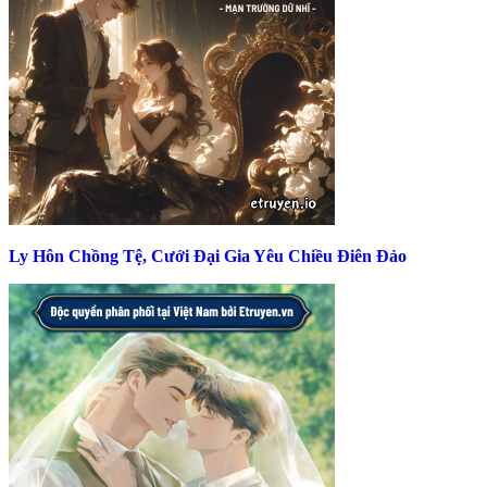
Ly Hôn Chồng Tệ, Cưới Đại Gia Yêu Chiều Điên Đảo