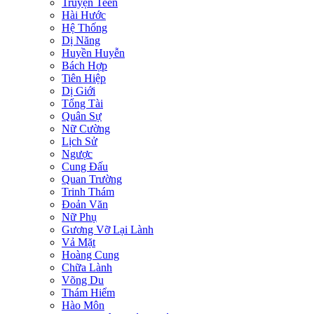
Truyện Teen
Hài Hước
Hệ Thống
Dị Năng
Huyền Huyễn
Bách Hợp
Tiên Hiệp
Dị Giới
Tổng Tài
Quân Sự
Nữ Cường
Lịch Sử
Ngược
Cung Đấu
Quan Trường
Trinh Thám
Đoản Văn
Nữ Phụ
Gương Vỡ Lại Lành
Vả Mặt
Hoàng Cung
Chữa Lành
Võng Du
Thám Hiểm
Hào Môn