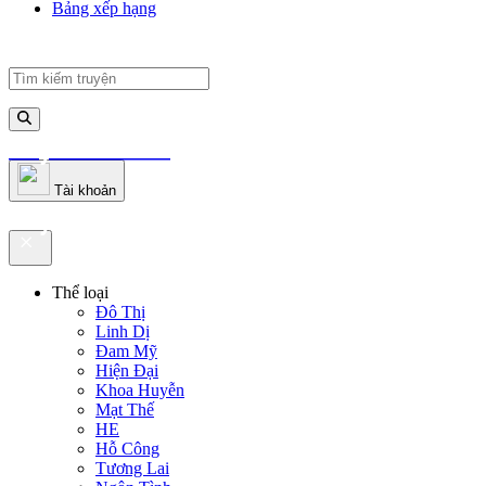
Bảng xếp hạng
truyenfullz.com
Tài khoản
truyenfullz.com
Thể loại
Đô Thị
Linh Dị
Đam Mỹ
Hiện Đại
Khoa Huyễn
Mạt Thế
HE
Hỗ Công
Tương Lai