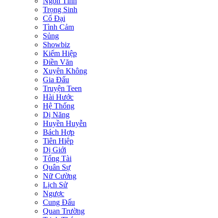
Ngôn Tình
Trọng Sinh
Cổ Đại
Tình Cảm
Sủng
Showbiz
Kiếm Hiệp
Điền Văn
Xuyên Không
Gia Đấu
Truyện Teen
Hài Hước
Hệ Thống
Dị Năng
Huyền Huyễn
Bách Hợp
Tiên Hiệp
Dị Giới
Tổng Tài
Quân Sự
Nữ Cường
Lịch Sử
Ngược
Cung Đấu
Quan Trường