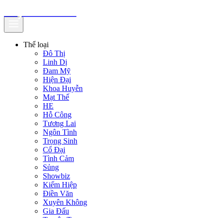
truyenfullz.com
Thể loại
Đô Thị
Linh Dị
Đam Mỹ
Hiện Đại
Khoa Huyễn
Mạt Thế
HE
Hỗ Công
Tương Lai
Ngôn Tình
Trọng Sinh
Cổ Đại
Tình Cảm
Sủng
Showbiz
Kiếm Hiệp
Điền Văn
Xuyên Không
Gia Đấu