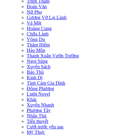
Trinh Thám
Đoản Văn
Nữ Phụ
Gương Vỡ Lại Lành
Vả Mặt
Hoàng Cung
Chữa Lành
Võng Du
Thám Hiểm
Hào Môn
Thanh Xuân Vườn Trường
Ngọt Sủng
Xuyên Sách
Báo Thù
Kinh Dị
Tình Cảm Gia Đình
Đông Phương
Light Novel
Khác
Xuyên Nhanh
Phương Tây
Nhân Thú
Tiểu thuyết
Cưới trước yêu sau
Mỹ Thực