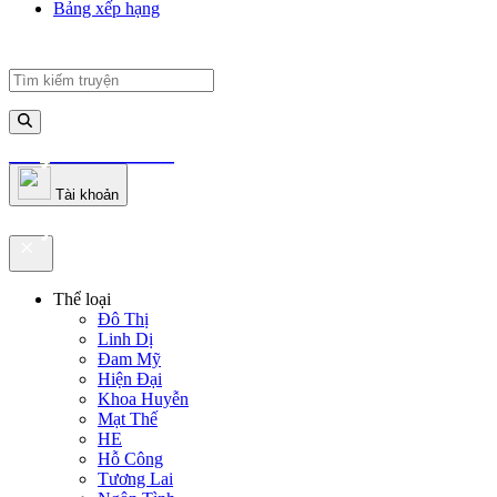
Bảng xếp hạng
truyenfullz.com
Tài khoản
truyenfullz.com
Thể loại
Đô Thị
Linh Dị
Đam Mỹ
Hiện Đại
Khoa Huyễn
Mạt Thế
HE
Hỗ Công
Tương Lai