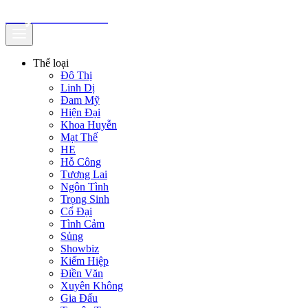
truyenfullz.com
Thể loại
Đô Thị
Linh Dị
Đam Mỹ
Hiện Đại
Khoa Huyễn
Mạt Thế
HE
Hỗ Công
Tương Lai
Ngôn Tình
Trọng Sinh
Cổ Đại
Tình Cảm
Sủng
Showbiz
Kiếm Hiệp
Điền Văn
Xuyên Không
Gia Đấu