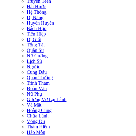
Truyện Teen
Hài Hước
Hệ Thống
Dị Năng
Huyền Huyễn
Bách Hợp
Tiên Hiệp
Dị Giới
Tổng Tài
Quân Sự
Nữ Cường
Lịch Sử
Ngược
Cung Đấu
Quan Trường
Trinh Thám
Đoản Văn
Nữ Phụ
Gương Vỡ Lại Lành
Vả Mặt
Hoàng Cung
Chữa Lành
Võng Du
Thám Hiểm
Hào Môn