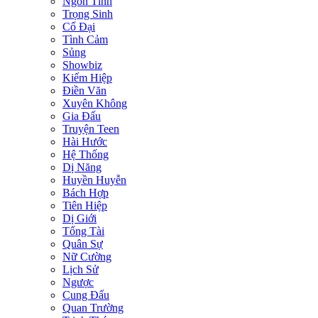
Ngôn Tình
Trọng Sinh
Cổ Đại
Tình Cảm
Sủng
Showbiz
Kiếm Hiệp
Điền Văn
Xuyên Không
Gia Đấu
Truyện Teen
Hài Hước
Hệ Thống
Dị Năng
Huyền Huyễn
Bách Hợp
Tiên Hiệp
Dị Giới
Tổng Tài
Quân Sự
Nữ Cường
Lịch Sử
Ngược
Cung Đấu
Quan Trường