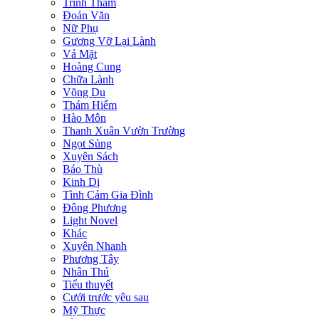
Trinh Thám
Đoản Văn
Nữ Phụ
Gương Vỡ Lại Lành
Vả Mặt
Hoàng Cung
Chữa Lành
Võng Du
Thám Hiểm
Hào Môn
Thanh Xuân Vườn Trường
Ngọt Sủng
Xuyên Sách
Báo Thù
Kinh Dị
Tình Cảm Gia Đình
Đông Phương
Light Novel
Khác
Xuyên Nhanh
Phương Tây
Nhân Thú
Tiểu thuyết
Cưới trước yêu sau
Mỹ Thực