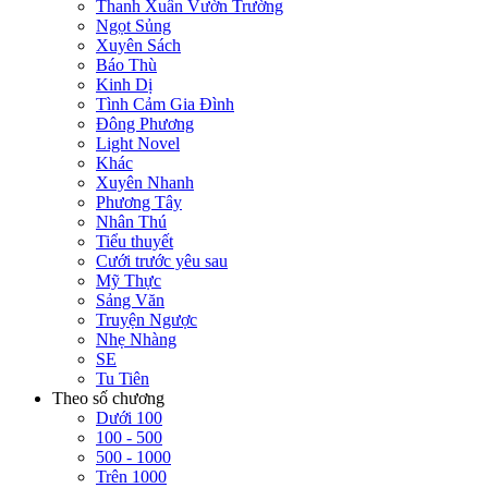
Thanh Xuân Vườn Trường
Ngọt Sủng
Xuyên Sách
Báo Thù
Kinh Dị
Tình Cảm Gia Đình
Đông Phương
Light Novel
Khác
Xuyên Nhanh
Phương Tây
Nhân Thú
Tiểu thuyết
Cưới trước yêu sau
Mỹ Thực
Sảng Văn
Truyện Ngược
Nhẹ Nhàng
SE
Tu Tiên
Theo số chương
Dưới 100
100 - 500
500 - 1000
Trên 1000