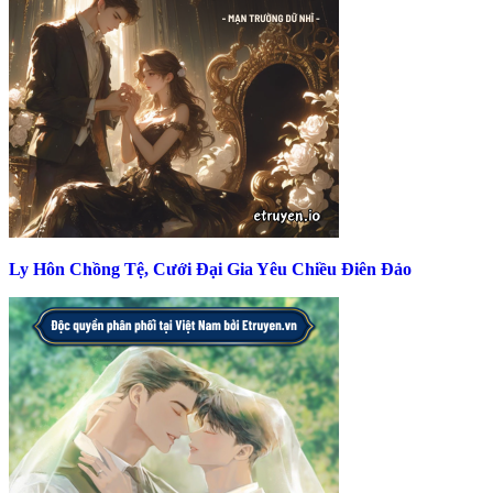
Ly Hôn Chồng Tệ, Cưới Đại Gia Yêu Chiều Điên Đảo