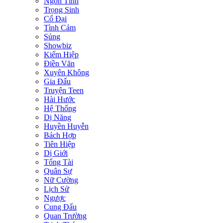
Ngôn Tình
Trọng Sinh
Cổ Đại
Tình Cảm
Sủng
Showbiz
Kiếm Hiệp
Điền Văn
Xuyên Không
Gia Đấu
Truyện Teen
Hài Hước
Hệ Thống
Dị Năng
Huyền Huyễn
Bách Hợp
Tiên Hiệp
Dị Giới
Tổng Tài
Quân Sự
Nữ Cường
Lịch Sử
Ngược
Cung Đấu
Quan Trường