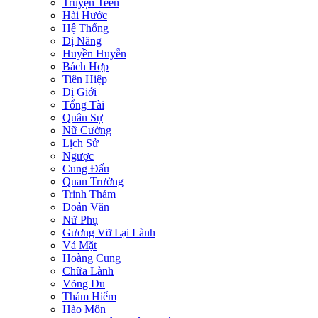
Truyện Teen
Hài Hước
Hệ Thống
Dị Năng
Huyền Huyễn
Bách Hợp
Tiên Hiệp
Dị Giới
Tổng Tài
Quân Sự
Nữ Cường
Lịch Sử
Ngược
Cung Đấu
Quan Trường
Trinh Thám
Đoản Văn
Nữ Phụ
Gương Vỡ Lại Lành
Vả Mặt
Hoàng Cung
Chữa Lành
Võng Du
Thám Hiểm
Hào Môn