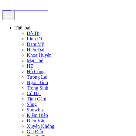
truyenfullz.com
Thể loại
Đô Thị
Linh Dị
Đam Mỹ
Hiện Đại
Khoa Huyễn
Mạt Thế
HE
Hỗ Công
Tương Lai
Ngôn Tình
Trọng Sinh
Cổ Đại
Tình Cảm
Sủng
Showbiz
Kiếm Hiệp
Điền Văn
Xuyên Không
Gia Đấu