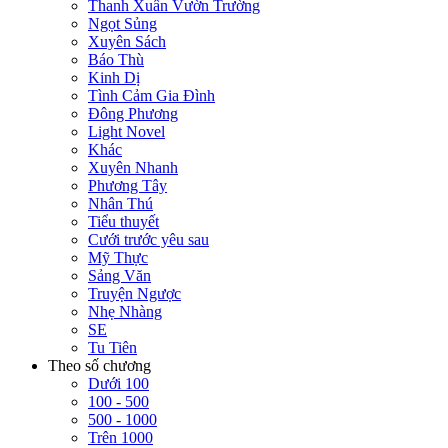
Thanh Xuân Vườn Trường
Ngọt Sủng
Xuyên Sách
Báo Thù
Kinh Dị
Tình Cảm Gia Đình
Đông Phương
Light Novel
Khác
Xuyên Nhanh
Phương Tây
Nhân Thú
Tiểu thuyết
Cưới trước yêu sau
Mỹ Thực
Sảng Văn
Truyện Ngược
Nhẹ Nhàng
SE
Tu Tiên
Theo số chương
Dưới 100
100 - 500
500 - 1000
Trên 1000