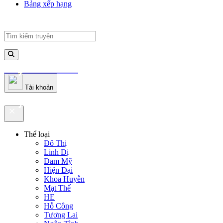
Bảng xếp hạng
truyenfullz.com
Tài khoản
truyenfullz.com
Thể loại
Đô Thị
Linh Dị
Đam Mỹ
Hiện Đại
Khoa Huyễn
Mạt Thế
HE
Hỗ Công
Tương Lai