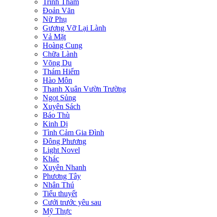
Trinh Thám
Đoản Văn
Nữ Phụ
Gương Vỡ Lại Lành
Vả Mặt
Hoàng Cung
Chữa Lành
Võng Du
Thám Hiểm
Hào Môn
Thanh Xuân Vườn Trường
Ngọt Sủng
Xuyên Sách
Báo Thù
Kinh Dị
Tình Cảm Gia Đình
Đông Phương
Light Novel
Khác
Xuyên Nhanh
Phương Tây
Nhân Thú
Tiểu thuyết
Cưới trước yêu sau
Mỹ Thực