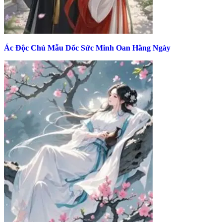
Ác Độc Chủ Mẫu Dốc Sức Minh Oan Hằng Ngày