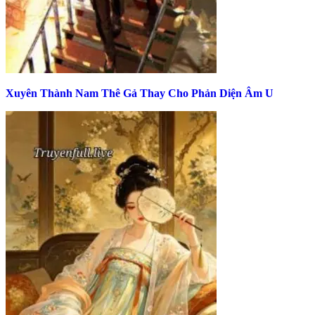
Xuyên Thành Nam Thê Gả Thay Cho Phản Diện Âm U