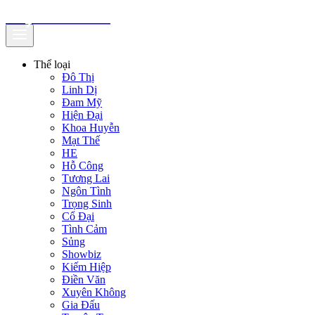
truyenfullz.com
Thể loại
Đô Thị
Linh Dị
Đam Mỹ
Hiện Đại
Khoa Huyễn
Mạt Thế
HE
Hỗ Công
Tương Lai
Ngôn Tình
Trọng Sinh
Cổ Đại
Tình Cảm
Sủng
Showbiz
Kiếm Hiệp
Điền Văn
Xuyên Không
Gia Đấu