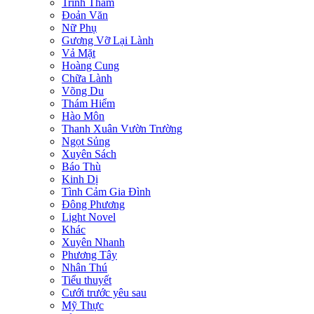
Trinh Thám
Đoản Văn
Nữ Phụ
Gương Vỡ Lại Lành
Vả Mặt
Hoàng Cung
Chữa Lành
Võng Du
Thám Hiểm
Hào Môn
Thanh Xuân Vườn Trường
Ngọt Sủng
Xuyên Sách
Báo Thù
Kinh Dị
Tình Cảm Gia Đình
Đông Phương
Light Novel
Khác
Xuyên Nhanh
Phương Tây
Nhân Thú
Tiểu thuyết
Cưới trước yêu sau
Mỹ Thực