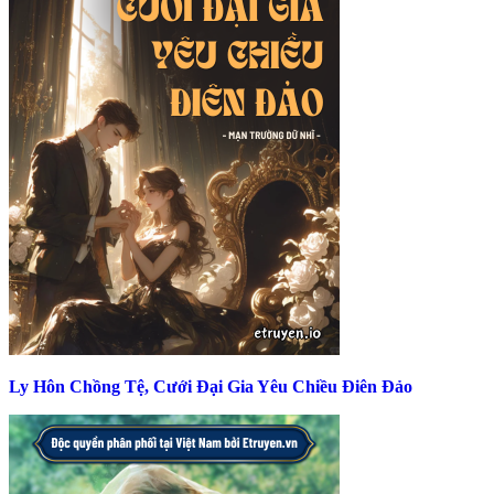
Ly Hôn Chồng Tệ, Cưới Đại Gia Yêu Chiều Điên Đảo