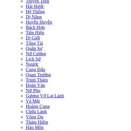
Truyện Teen
Hài Hước
Hệ Thống
Dị Năng
Huyền Huyễn
Bách Hợp
Tiên Hiệp
Dị Giới
Tổng Tài
Quân Sự
Nữ Cường
Lịch Sử
Ngược
Cung Đấu
Quan Trường
Trinh Thám
Đoản Văn
Nữ Phụ
Gương Vỡ Lại Lành
Vả Mặt
Hoàng Cung
Chữa Lành
Võng Du
Thám Hiểm
Hào Môn