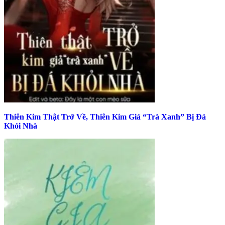
Thiên Kim Thật Trở Về, Thiên Kim Giả “Trà Xanh” Bị Đá
Khỏi Nhà