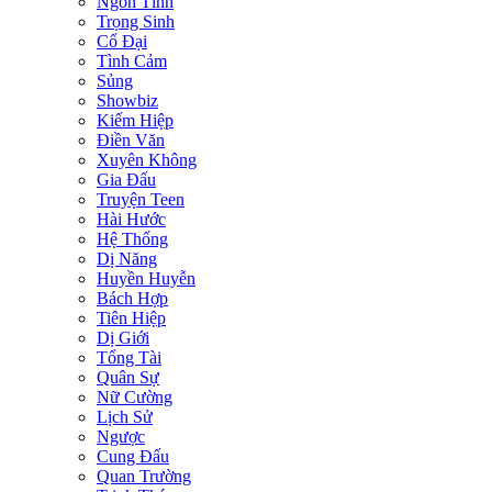
Ngôn Tình
Trọng Sinh
Cổ Đại
Tình Cảm
Sủng
Showbiz
Kiếm Hiệp
Điền Văn
Xuyên Không
Gia Đấu
Truyện Teen
Hài Hước
Hệ Thống
Dị Năng
Huyền Huyễn
Bách Hợp
Tiên Hiệp
Dị Giới
Tổng Tài
Quân Sự
Nữ Cường
Lịch Sử
Ngược
Cung Đấu
Quan Trường