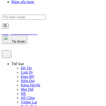
Bảng xếp hạng
truyenfullz.com
Tài khoản
truyenfullz.com
Thể loại
Đô Thị
Linh Dị
Đam Mỹ
Hiện Đại
Khoa Huyễn
Mạt Thế
HE
Hỗ Công
Tương Lai