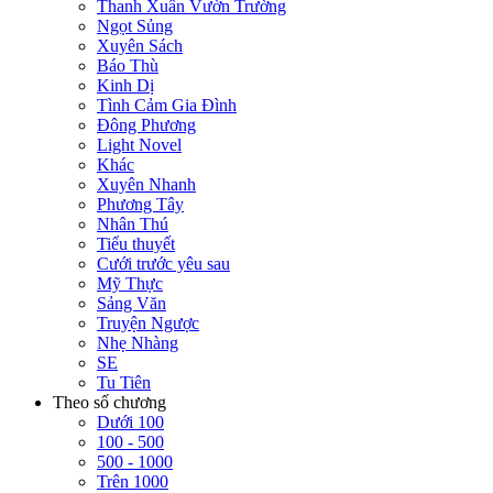
Thanh Xuân Vườn Trường
Ngọt Sủng
Xuyên Sách
Báo Thù
Kinh Dị
Tình Cảm Gia Đình
Đông Phương
Light Novel
Khác
Xuyên Nhanh
Phương Tây
Nhân Thú
Tiểu thuyết
Cưới trước yêu sau
Mỹ Thực
Sảng Văn
Truyện Ngược
Nhẹ Nhàng
SE
Tu Tiên
Theo số chương
Dưới 100
100 - 500
500 - 1000
Trên 1000